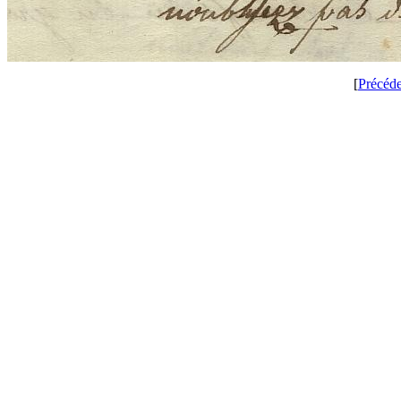
[
Précéd