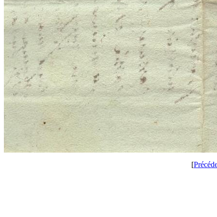
[
Précéd