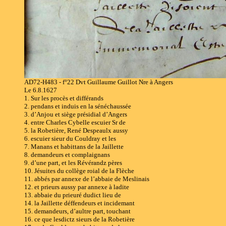
AD72-H483 - f°22 Dvt Guillaume Guillot Nre à Angers
Le 6.8.1627
1. Sur les procès et différands
2. pendans et induis en la sénéchaussée
3. d’Anjou et siège présidial d’Angers
4. entre Charles Cybelle escuier Sr de
5. la Robetière, René Despeaulx aussy
6. escuier sieur du Couldray et les
7. Manans et habittans de la Jaillette
8. demandeurs et complaignans
9. d’une part, et les Révérandz pères
10. Jésuites du collège roial de la Flèche
11. abbés par annexe de l’abbaie de Meslinais
12. et prieurs aussy par annexe à ladite
13. abbaie du prieuré dudict lieu de
14. la Jaillette déffendeurs et incidemant
15. demandeurs, d’aultre part, touchant
16. ce que lesdictz sieurs de la Robetière