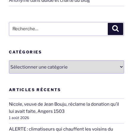
Anonyme
dans
Guide et charte du blog
Recherche
Recher
pour
:
CATÉGORIES
Catégories
ARTICLES RÉCENTS
Nicole, veuve de Jean Bouju, réclame la donation qu’il
lui avait faite, Angers 1503
1 août 2026
ALERTE : climatiseurs qui chauffent les voisins du