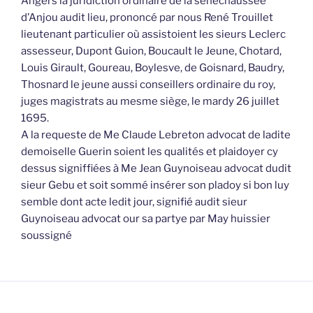
Angers la juridiction ordinaire de la sénéchaussée
d’Anjou audit lieu, prononcé par nous René Trouillet
lieutenant particulier où assistoient les sieurs Leclerc
assesseur, Dupont Guion, Boucault le Jeune, Chotard,
Louis Girault, Goureau, Boylesve, de Goisnard, Baudry,
Thosnard le jeune aussi conseillers ordinaire du roy,
juges magistrats au mesme siège, le mardy 26 juillet
1695.
A la requeste de Me Claude Lebreton advocat de ladite
demoiselle Guerin soient les qualités et plaidoyer cy
dessus signiffiées à Me Jean Guynoiseau advocat dudit
sieur Gebu et soit sommé insérer son pladoy si bon luy
semble dont acte ledit jour, signifié audit sieur
Guynoiseau advocat our sa partye par May huissier
soussigné