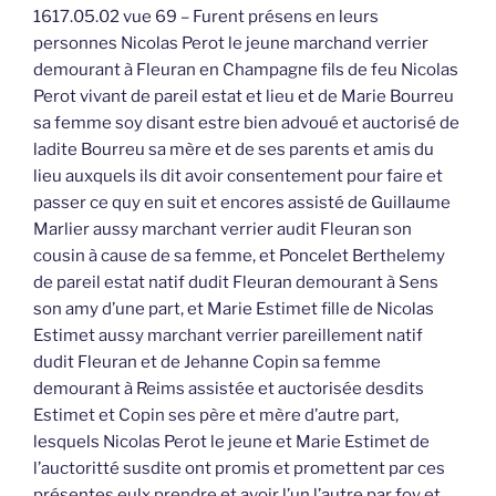
1617.05.02 vue 69 – Furent présens en leurs
personnes Nicolas Perot le jeune marchand verrier
demourant à Fleuran en Champagne fils de feu Nicolas
Perot vivant de pareil estat et lieu et de Marie Bourreu
sa femme soy disant estre bien advoué et auctorisé de
ladite Bourreu sa mère et de ses parents et amis du
lieu auxquels ils dit avoir consentement pour faire et
passer ce quy en suit et encores assisté de Guillaume
Marlier aussy marchant verrier audit Fleuran son
cousin à cause de sa femme, et Poncelet Berthelemy
de pareil estat natif dudit Fleuran demourant à Sens
son amy d’une part, et Marie Estimet fille de Nicolas
Estimet aussy marchant verrier pareillement natif
dudit Fleuran et de Jehanne Copin sa femme
demourant à Reims assistée et auctorisée desdits
Estimet et Copin ses père et mère d’autre part,
lesquels Nicolas Perot le jeune et Marie Estimet de
l’auctoritté susdite ont promis et promettent par ces
présentes eulx prendre et avoir l’un l’autre par foy et