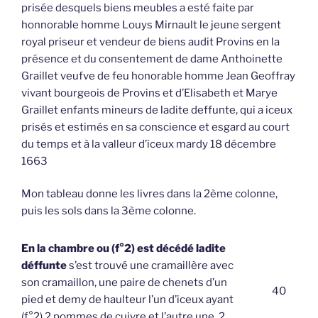
prisée desquels biens meubles a esté faite par
honnorable homme Louys Mirnault le jeune sergent
royal priseur et vendeur de biens audit Provins en la
présence et du consentement de dame Anthoinette
Graillet veufve de feu honorable homme Jean Geoffray
vivant bourgeois de Provins et d’Elisabeth et Marye
Graillet enfants mineurs de ladite deffunte, qui a iceux
prisés et estimés en sa conscience et esgard au court
du temps et à la valleur d’iceux mardy 18 décembre
1663
Mon tableau donne les livres dans la 2ème colonne,
puis les sols dans la 3ème colonne.
En la chambre ou (f°2) est décédé ladite
déffunte
s’est trouvé une cramaillère avec
son cramaillon, une paire de chenets d’un
40
pied et demy de haulteur l’un d’iceux ayant
(f°2) 2 pommes de cuivre et l’autre une, 2