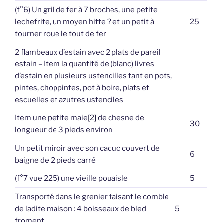
(f°6) Un gril de fer à 7 broches, une petite
lechefrite, un moyen hitte ? et un petit à
25
tourner roue le tout de fer
2 flambeaux d’estain avec 2 plats de pareil
estain – Item la quantité de (blanc) livres
d’estain en plusieurs ustencilles tant en pots,
pintes, choppintes, pot à boire, plats et
escuelles et azutres ustenciles
Item une petite maie
[2]
de chesne de
30
longueur de 3 pieds environ
Un petit miroir avec son caduc couvert de
6
baigne de 2 pieds carré
(f°7 vue 225) une vieille pouaisle
5
Transporté dans le grenier faisant le comble
de ladite maison : 4 boisseaux de bled
5
froment