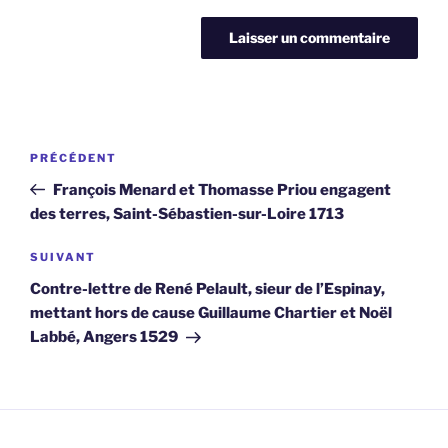
Navigation
Article
PRÉCÉDENT
de
précédent
François Menard et Thomasse Priou engagent
l’article
des terres, Saint-Sébastien-sur-Loire 1713
Article
SUIVANT
suivant
Contre-lettre de René Pelault, sieur de l’Espinay,
mettant hors de cause Guillaume Chartier et Noël
Labbé, Angers 1529