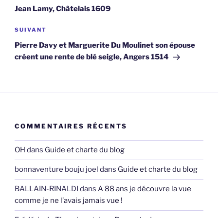
l’article
Jean Lamy, Châtelais 1609
Article
SUIVANT
suivant
Pierre Davy et Marguerite Du Moulinet son épouse
créent une rente de blé seigle, Angers 1514
COMMENTAIRES RÉCENTS
OH
dans
Guide et charte du blog
bonnaventure bouju joel
dans
Guide et charte du blog
BALLAIN-RINALDI
dans
A 88 ans je découvre la vue
comme je ne l’avais jamais vue !