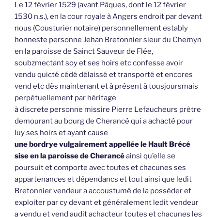
Le 12 février 1529 (avant Pâques, dont le 12 février
1530 n.s.), en la cour royale à Angers endroit par devant
nous (Cousturier notaire) personnellement estably
honneste personne Jehan Bretonnier sieur du Chemyn
en la paroisse de Sainct Sauveur de Flée,
soubzmectant soy et ses hoirs etc confesse avoir
vendu quicté cédé délaissé et transporté et encores
vend etc dès maintenant et à présent à tousjoursmais
perpétuellement par héritage
à discrete personne missire Pierre Lefaucheurs prêtre
demourant au bourg de Cherancé qui a achacté pour
luy ses hoirs et ayant cause
une bordrye vulgairement appellée le Hault Brécé
sise en la paroisse de Cherancé
ainsi qu’elle se
poursuit et comporte avec toutes et chacunes ses
appartenances et dépendancs et tout ainsi que ledit
Bretonnier vendeur a accoustumé de la posséder et
exploiter par cy devant et généralement ledit vendeur
a vendu et vend audit achacteur toutes et chacunes les