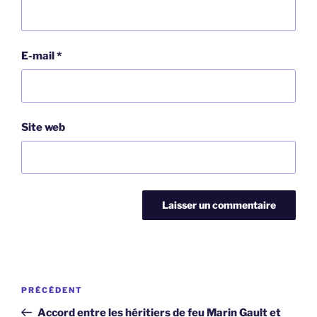
E-mail
*
Site web
Navigation
Article
PRÉCÉDENT
de
précédent
Accord entre les héritiers de feu Marin Gault et