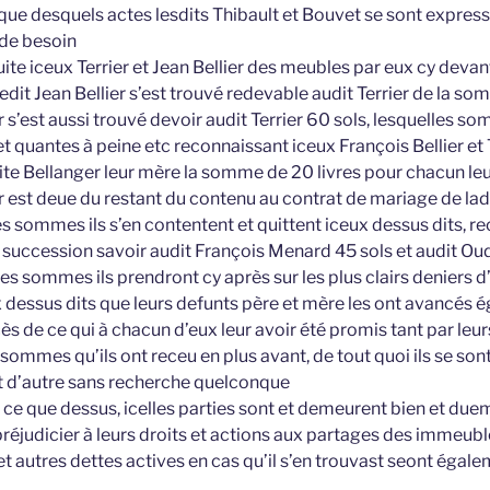
que desquels actes lesdits Thibault et Bouvet se sont expre
 de besoin
te iceux Terrier et Jean Bellier des meubles par eux cy devan
ledit Jean Bellier s’est trouvé redevable audit Terrier de la so
r s’est aussi trouvé devoir audit Terrier 60 sols, lesquelles so
t quantes à peine etc reconnaissant iceux François Bellier et T
ite Bellanger leur mère la somme de 20 livres pour chacun le
eur est deue du restant du contenu au contrat de mariage de la
s sommes ils s’en contentent et quittent iceux dessus dits, r
te succession savoir audit François Menard 45 sols et audit O
lles sommes ils prendront cy après sur les plus clairs deniers d’
 dessus dits que leurs defunts père et mère les ont avancés 
s de ce qui à chacun d’eux leur avoir été promis tant par leur
sommes qu’ils ont receu en plus avant, de tout quoi ils se so
t d’autre sans recherche quelconque
 ce que dessus, icelles parties sont et demeurent bien et due
préjudicier à leurs droits et actions aux partages des immeu
et autres dettes actives en cas qu’il s’en trouvast seont éga