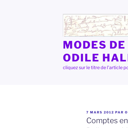
Aller
au
contenu
principal
MODES DE 
ODILE HA
cliquez sur le titre de l'articl
PUBLIÉ
7 MARS 2012
PAR
O
LE
Comptes ent