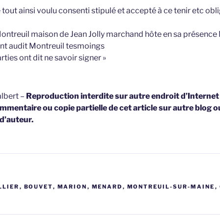
le tout ainsi voulu consenti stipulé et accepté à ce tenir etc ob
 Montreuil maison de Jean Jolly marchand hôte en sa présence 
t audit Montreuil tesmoings
rties ont dit ne savoir signer »
lbert –
Reproduction interdite sur autre endroit d’Interne
mmentaire ou copie partielle de cet article sur autre blog o
 d’auteur.
LLIER
,
BOUVET
,
MARION
,
MENARD
,
MONTREUIL-SUR-MAINE
,