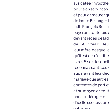
sus datée l’hypothè
pour s’en servir cas
et pour demeurer qui
de ladite Bellanger 
ledit François Bellie
payeront toutefois e
devant receu de lad
de 150 livres qui l
leur mère, desquelle
qu’il est deu à ladi
livres 5 sols lesque
reconnaissant iceux
auparavant leur décè
mariage que autres 
contentés de part e
et au moyen de tout
par eux déroger et 
d’icelle succession 
entre eux