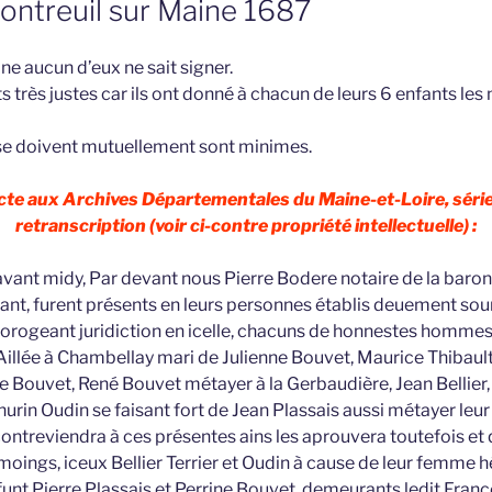
Montreuil sur Maine 1687
ne aucun d’eux ne sait signer.
nts très justes car ils ont donné à chacun de leurs 6 enfants
se doivent mutuellement sont minimes.
 acte aux Archives Départementales du Maine-et-Loire, série
retranscription (voir ci-contre propriété intellectuelle) :
avant midy, Par devant nous Pierre Bodere notaire de la baron
nt, furent présents en leurs personnes établis deuement sou
rorogeant juridiction en icelle, chacuns de honnestes homme
Aillée à Chambellay mari de Julienne Bouvet, Maurice Thibaul
 Bouvet, René Bouvet métayer à la Gerbaudière, Jean Bellier, 
thurin Oudin se faisant fort de Jean Plassais aussi métayer leu
contreviendra à ces présentes ains les aprouvera toutefois et 
ings, iceux Bellier Terrier et Oudin à cause de leur femme hé
unt Pierre Plassais et Perrine Bouvet, demeurants ledit Franço