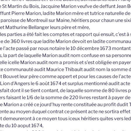
e St Martin du Bois, Jacquine Marion veufve de deffunt Jean 
unt Pierre Marion, ladite Marion mère et tutrice naturelle de
paroisse de Montreuil sur Maine, héritiers pour chaun une six
et Mathurine Bellanger leurs père et mère,
es parties a été fait les comptes et rapport qui ensuit, c’est à 
 de 360 livres que ladite Marion devoit en ladite commun
de l’acte passé par nous notaire le 10 décembre 1673 montant
es, la part de laquelle Marion audit nom confuse en sa personne
elle icelle Marion audit nom a promis et s’est obligée en payer 
ite communauté audit Maurice Thibault audit nom la somme de
nt Bouvet leur père comme appert et pour les causes de l’acte
Lion d’Angers le 6 août 1674 et surplus mentionné audit acte l
sfait dont il se tient contant, de laquelle somme de 80 livres 
iers faisant le 1/6 de la somme de 220 livres restant à payer
ite Marion a créé ce jourd’huy rente constituée au profit dudit 
ente au moyen duquel contrat ce présent acte ne sortira effet 
et demeureront à ce moyen tous iceux héritiers quites vers led
te du 10 aoput 1674,