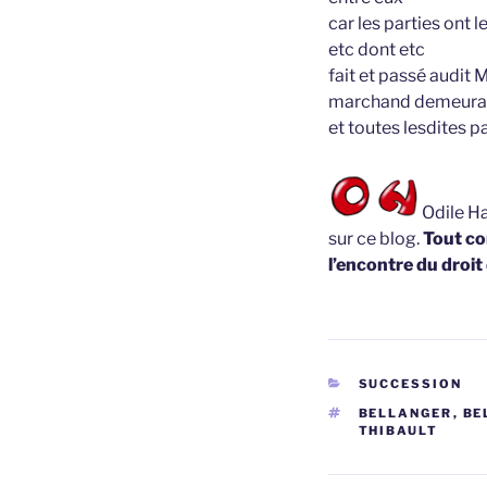
car les parties ont 
etc dont etc
fait et passé audit
marchand demeuran
et toutes lesdites pa
Odile Ha
sur ce blog.
Tout co
l’encontre du droit
CATÉGORIES
SUCCESSION
ÉTIQUETTES
BELLANGER
,
BE
THIBAULT