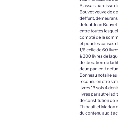
Plassais paroisse d
Bouvet veuve de deff
deffunt, demeurans 
defunt Jean Bouvet 
entre toutes lesquell
compté de la somme
et pour les causes 
1/6 celle de 60 livr
à 300 livres de laqu
délibération de lad
deue par ledit defu
Bonneau notaire au 
reconnu en être sati
livres 13 sols 4 den
livres par autre lad
de constitution de r
Thibault et Marion 
du contenu audit ac