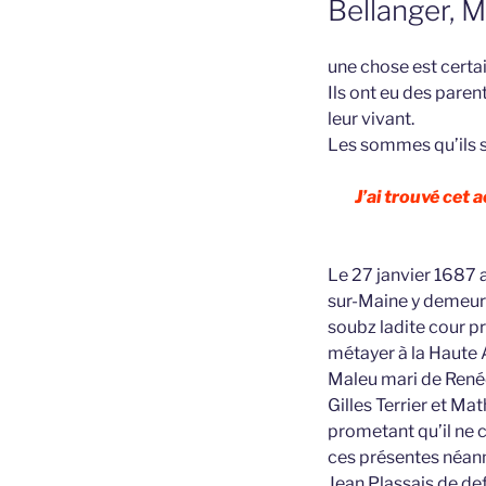
Bellanger, 
une chose est certai
Ils ont eu des pare
leur vivant.
Les sommes qu’ils 
J’ai trouvé cet
Le 27 janvier 1687 
sur-Maine y demeura
soubz ladite cour p
métayer à la Haute 
Maleu mari de Renée
Gilles Terrier et Ma
prometant qu’il ne 
ces présentes néanmo
Jean Plassais de def