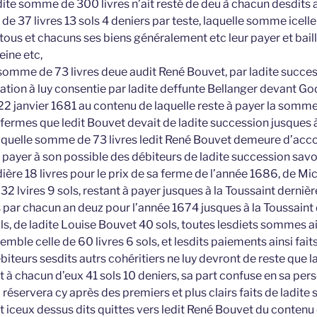
dite somme de 300 livres n’ait resté de deu à chacun desdits a
e 37 livres 13 sols 4 deniers par teste, laquelle somme icell
tous et chacuns ses biens généralement etc leur payer et baill
eine etc,
a somme de 73 livres deue audit René Bouvet, par ladite succes
gation à luy consentie par ladite deffunte Bellanger devant God
22 janvier 1681 au contenu de laquelle reste à payer la somme
 fermes que ledit Bouvet devait de ladite succession jusques à
aquelle somme de 73 livres ledit René Bouvet demeure d’acc
e payer à son possible des débiteurs de ladite succession savo
ière 18 livres pour le prix de sa ferme de l’année 1686, de Mic
32 lvires 9 sols, restant à payer jusques à la Toussaint derniè
s par chacun an deuz pour l’année 1674 jusques à la Toussaint
s, de ladite Louise Bouvet 40 sols, toutes lesdiets sommes ai
mble celle de 60 livres 6 sols, et lesdits paiements ainsi fait
biteurs sesdits autrs cohéritiers ne luy devront de reste que
ont à chacun d’eux 41 sols 10 deniers, sa part confuse en sa pe
 réservera cy après des premiers et plus clairs faits de ladite
 iceux dessus dits quittes vers ledit René Bouvet du contenu 