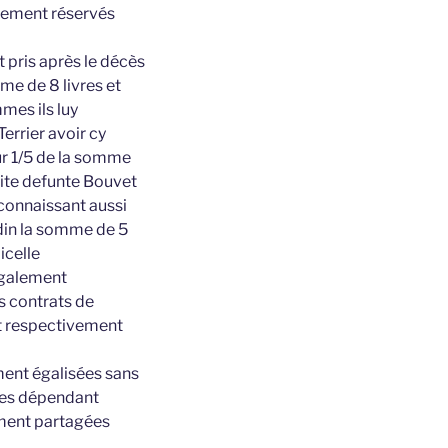
ssement réservés
t pris après le décès
mme de 8 livres et
mmes ils luy
errier avoir cy
ur 1/5 de la somme
dite defunte Bouvet
econnaissant aussi
udin la somme de 5
icelle
également
s contrats de
nt respectivement
ment égalisées sans
bles dépendant
lement partagées