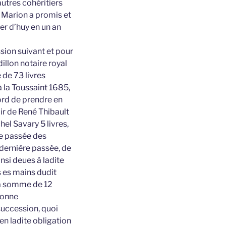
utres cohéritiers
e Marion a promis et
er d’huy en un an
sion suivant et pour
illon notaire royal
 de 73 livres
 la Toussaint 1685,
ord de prendre en
ir de René Thibault
hel Savary 5 livres,
re passée des
 dernière passée, de
nsi deues à ladite
s es mains dudit
 la somme de 12
rsonne
 succession, quoi
en ladite obligation