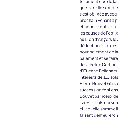
tellement que de la
que pareille somme d
s’est obligée avecq 
prochain venant à p
et pour ce qui de l
les causes de l’obli
au Lion d’Angers le 
déduction faire des
pour paiement de l
paiement et se fair
de la Petite Gerbaud
d’Etienne Bellanger 
intérests de 113 sol
Pierre Bouvet 65 sol
succession font ense
Bouvet par iceux dé
livres 11 sols qui s
et laquelle somme il
faisant demeureront