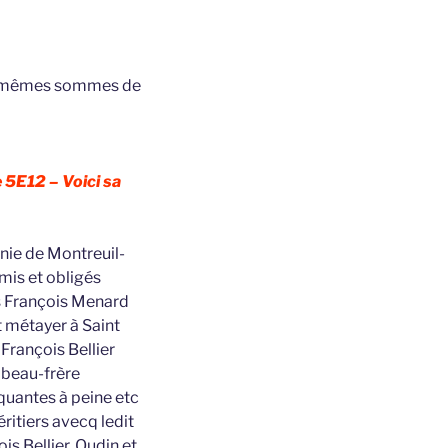
 les mêmes sommes de
 5E12 – Voici sa
nie de Montreuil-
mis et obligés
s François Menard
t métayer à Saint
François Bellier
r beau-frère
quantes à peine etc
ritiers avecq ledit
is Bellier, Oudin et