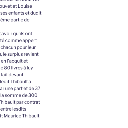
Bouvet et Louise
 ses enfants et dudit
ième partie de
savoir qu’ils ont
auté comme appert
 chacun pour leur
, le surplus revient
en l’acquit et
 80 livres à luy
 fait devant
edit Thibault a
par une part et de 37
 de la somme de 300
Thibault par contrat
entre lesdits
it Maurice Thibault