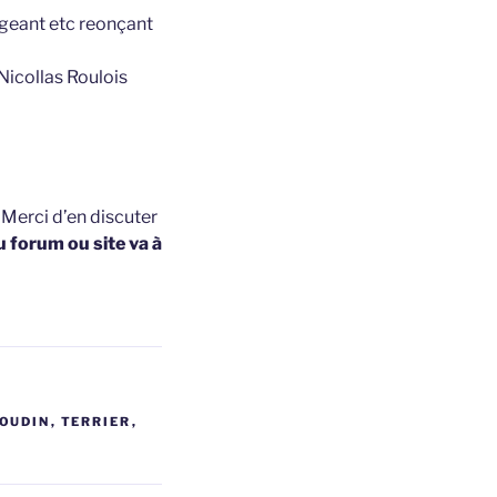
ligeant etc reonçant
Nicollas Roulois
t
Merci d’en discuter
u forum ou site va à
OUDIN
,
TERRIER
,