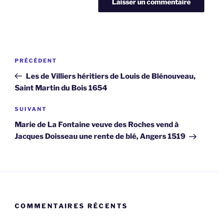
Navigation
Article
PRÉCÉDENT
de
précédent
Les de Villiers héritiers de Louis de Blénouveau,
l’article
Saint Martin du Bois 1654
Article
SUIVANT
suivant
Marie de La Fontaine veuve des Roches vend à
Jacques Doisseau une rente de blé, Angers 1519
COMMENTAIRES RÉCENTS