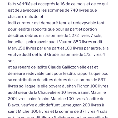
faits vériffiés et acceptés le 16 de ce mois et de ce qui
est deu avecques les sommes de 740 livres que
chacun d’eulx doibt
ledit curateur est demeuré tenu et redevpvable tant
pour lesdits rapports que pour sa part et portion
desdites debtes en la somme de 1 272 livres 7 sols,
laquelle il poira savoir audit Vauton 850 livres audit
Mary 150 livres par une part et 100 livres par autre, à la
veufve dudit deffunt Grude la somme de 172 livres 4
sols
et au regard de ladite Claude Galliczon elle est et
demeure redevable tant pour lesdits rapports que pour
sa contribution desdites debtes de la somme de 837
livres sol laquelle elle poyera à Jehan Pichon 100 livres
audit sieur de la Chauvelière 10 livres à saint Maurille
200 livres paier à saint Maurice 100 livres à ladite de
Blavou veufve dudit deffunt Lemeignan 200 livres à
saint Michel 100 livres et la somme de 37 livres 4 sols
qu’elle poira audit Pierre Galichon pour luy apareiller la