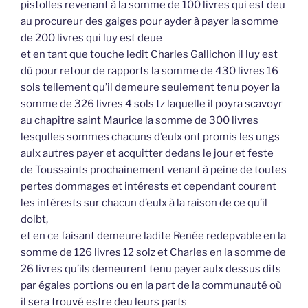
pistolles revenant à la somme de 100 livres qui est deu
au procureur des gaiges pour ayder à payer la somme
de 200 livres qui luy est deue
et en tant que touche ledit Charles Gallichon il luy est
dû pour retour de rapports la somme de 430 livres 16
sols tellement qu’il demeure seulement tenu poyer la
somme de 326 livres 4 sols tz laquelle il poyra scavoyr
au chapitre saint Maurice la somme de 300 livres
lesqulles sommes chacuns d’eulx ont promis les ungs
aulx autres payer et acquitter dedans le jour et feste
de Toussaints prochainement venant à peine de toutes
pertes dommages et intérests et cependant courent
les intérests sur chacun d’eulx à la raison de ce qu’il
doibt,
et en ce faisant demeure ladite Renée redepvable en la
somme de 126 livres 12 solz et Charles en la somme de
26 livres qu’ils demeurent tenu payer aulx dessus dits
par égales portions ou en la part de la communauté où
il sera trouvé estre deu leurs parts