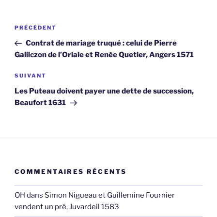
Navigation
Article
PRÉCÉDENT
de
précédent
Contrat de mariage truqué : celui de Pierre
l’article
Galliczon de l’Oriaie et Renée Quetier, Angers 1571
Article
SUIVANT
suivant
Les Puteau doivent payer une dette de succession,
Beaufort 1631
COMMENTAIRES RÉCENTS
OH
dans
Simon Nigueau et Guillemine Fournier
vendent un pré, Juvardeil 1583