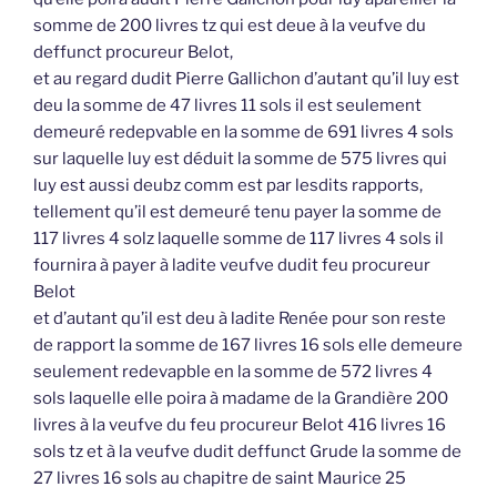
somme de 200 livres tz qui est deue à la veufve du
deffunct procureur Belot,
et au regard dudit Pierre Gallichon d’autant qu’il luy est
deu la somme de 47 livres 11 sols il est seulement
demeuré redepvable en la somme de 691 livres 4 sols
sur laquelle luy est déduit la somme de 575 livres qui
luy est aussi deubz comm est par lesdits rapports,
tellement qu’il est demeuré tenu payer la somme de
117 livres 4 solz laquelle somme de 117 livres 4 sols il
fournira à payer à ladite veufve dudit feu procureur
Belot
et d’autant qu’il est deu à ladite Renée pour son reste
de rapport la somme de 167 livres 16 sols elle demeure
seulement redevapble en la somme de 572 livres 4
sols laquelle elle poira à madame de la Grandière 200
livres à la veufve du feu procureur Belot 416 livres 16
sols tz et à la veufve dudit deffunct Grude la somme de
27 livres 16 sols au chapitre de saint Maurice 25