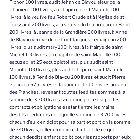
Pichon 100 livres, audit Jehan de Blavou sieur de la
Chanière 100 livres, au chapitre de st Maurille 100
livres, à la veufve feu Robert Grude et à l ‘église de st
Toussaint 200 livres, à la veufve du feu procureur Belot
200 livres, à Jeanne de la Grandière 200 livres, à Anne
de Blavou veufve de deffunt Jacques Lemaignan 200
livres, plus audit mary 100 livres, à la frairye de saint
Michel 100 livres, au chapitre de saint Maurille 100
escuz sol et 25 escuz pistollets, plus audit saint
Maurille 100 livres, plus audit chapitre saint Maurille
100 livres, à René de Blavou 200 livres et audit Pierre
Galliczon 575 livres et la somme de 100 livres au sieur
des Planches, revenant touttes lesdites sommes à la
somme de 3 700 livres tz comme porté est par les
contractz et obligations esetant entre les mains
desdits créditeurs de laquelle somme de 3 700 livres
chacun d’eulx en doibt pour sa part et portion la somme
de 740 livres, tellement que calcul fait de ce que
chacun desdits enfants doibt pour les rapports par eulx