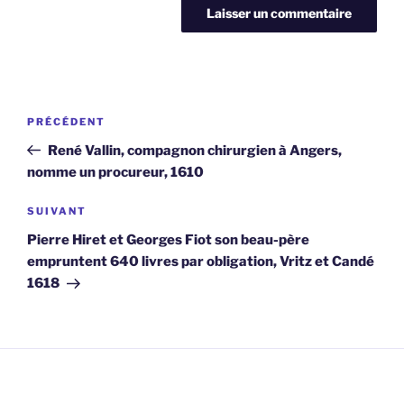
Navigation
Article
PRÉCÉDENT
de
précédent
René Vallin, compagnon chirurgien à Angers,
l’article
nomme un procureur, 1610
Article
SUIVANT
suivant
Pierre Hiret et Georges Fiot son beau-père
empruntent 640 livres par obligation, Vritz et Candé
1618