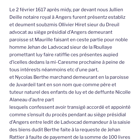
Le 2 février 1617 après midy, par devant nous Jullien
Deille notaire royal à Angers furent présentz establiz
et deument soubzmis Ollivier Hiret sieur du Dreuil
advocat au siège présidial d’Angers demeurant
paroisse st Maurille faisant en ceste partie pour noble
homme Jehan de Ladvocad sieur de la Roullaye
promettant luy faire ratiffie ces présentes aupied
d’icelles dedans la mi-Caresme prochaine à peine de
tous intérests néanmoins etc d’une part,
et Nycolas Berthe marchand demeurant en la paroisse
de Juvardeil tant en son nom que comme père et
tuteur naturel des enfants de luy et de deffunte Nicolle
Alaneau d’autre part
lesquels confessent avoir transigé accordé et appointé
comme s’ensuit du procès pendant au siège présidial
d’Angers entre ledit de Ladvocad demandeur à la saisie
des biens dudit Berthe faite à la requeste de Jehan
Rattier à faulte de payement de la somme de 100 livres