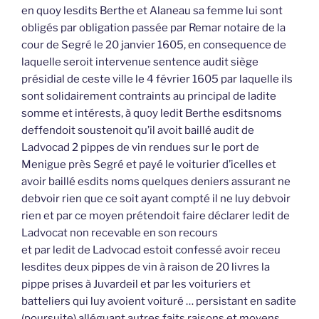
en quoy lesdits Berthe et Alaneau sa femme lui sont
obligés par obligation passée par Remar notaire de la
cour de Segré le 20 janvier 1605, en consequence de
laquelle seroit intervenue sentence audit siège
présidial de ceste ville le 4 février 1605 par laquelle ils
sont solidairement contraints au principal de ladite
somme et intérests, à quoy ledit Berthe esditsnoms
deffendoit soustenoit qu’il avoit baillé audit de
Ladvocad 2 pippes de vin rendues sur le port de
Menigue près Segré et payé le voiturier d’icelles et
avoir baillé esdits noms quelques deniers assurant ne
debvoir rien que ce soit ayant compté il ne luy debvoir
rien et par ce moyen prétendoit faire déclarer ledit de
Ladvocat non recevable en son recours
et par ledit de Ladvocad estoit confessé avoir receu
lesdites deux pippes de vin à raison de 20 livres la
pippe prises à Juvardeil et par les voituriers et
batteliers qui luy avoient voituré … persistant en sadite
(poursuite) alléguant autres faits raisons et moyens