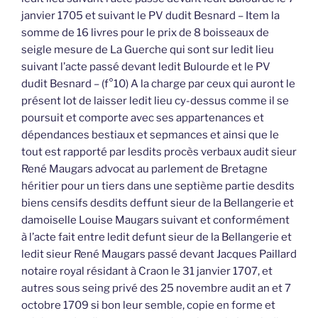
janvier 1705 et suivant le PV dudit Besnard – Item la
somme de 16 livres pour le prix de 8 boisseaux de
seigle mesure de La Guerche qui sont sur ledit lieu
suivant l’acte passé devant ledit Bulourde et le PV
dudit Besnard – (f°10) A la charge par ceux qui auront le
présent lot de laisser ledit lieu cy-dessus comme il se
poursuit et comporte avec ses appartenances et
dépendances bestiaux et sepmances et ainsi que le
tout est rapporté par lesdits procès verbaux audit sieur
René Maugars advocat au parlement de Bretagne
héritier pour un tiers dans une septième partie desdits
biens censifs desdits deffunt sieur de la Bellangerie et
damoiselle Louise Maugars suivant et conformément
à l’acte fait entre ledit defunt sieur de la Bellangerie et
ledit sieur René Maugars passé devant Jacques Paillard
notaire royal résidant à Craon le 31 janvier 1707, et
autres sous seing privé des 25 novembre audit an et 7
octobre 1709 si bon leur semble, copie en forme et