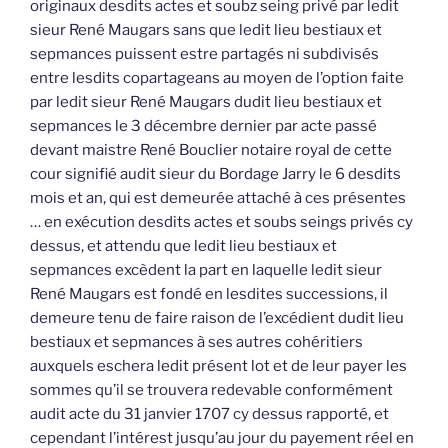
originaux desdits actes et soubz seing privé par ledit
sieur René Maugars sans que ledit lieu bestiaux et
sepmances puissent estre partagés ni subdivisés
entre lesdits copartageans au moyen de l’option faite
par ledit sieur René Maugars dudit lieu bestiaux et
sepmances le 3 décembre dernier par acte passé
devant maistre René Bouclier notaire royal de cette
cour signifié audit sieur du Bordage Jarry le 6 desdits
mois et an, qui est demeurée attaché à ces présentes
… en exécution desdits actes et soubs seings privés cy
dessus, et attendu que ledit lieu bestiaux et
sepmances excèdent la part en laquelle ledit sieur
René Maugars est fondé en lesdites successions, il
demeure tenu de faire raison de l’excédient dudit lieu
bestiaux et sepmances à ses autres cohéritiers
auxquels eschera ledit présent lot et de leur payer les
sommes qu’il se trouvera redevable conformément
audit acte du 31 janvier 1707 cy dessus rapporté, et
cependant l’intérest jusqu’au jour du payement réel en