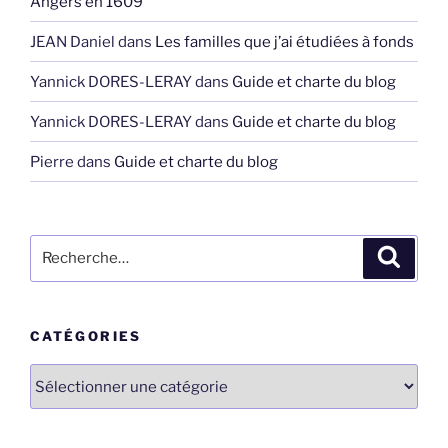
Angers en 1609
JEAN Daniel
dans
Les familles que j’ai étudiées à fonds
Yannick DORES-LERAY
dans
Guide et charte du blog
Yannick DORES-LERAY
dans
Guide et charte du blog
Pierre
dans
Guide et charte du blog
Recherche
Recher
pour
:
CATÉGORIES
Catégories