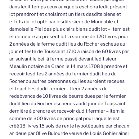
dans ledit temps ceux auxquels eschoira ledit présent
lot prendront et choisiront un tiers desdits biens et
effets du lot opté par lesdits sieur de Mondable et
damoiselle Piel des plus clairs biens dudit lot – Item est
et demeure au présent lot la somme de 120 livres pour
2 années de la ferme dudit lieu du Rocher escheue au
jour et feste de Toussaint 1710 à raison de 60 livres par
an suivant le beil à ferme passé devant ledit sieur
Meaulin notaire de Craon le 14 mars 1708 à prendre et
receoir lesdites 2 années du fermier dudit lieu du
Rocher ou autres personnes qui les auroient receues
et touchées dudit fermier – Item 2 années de
redebvance de 10 livres de beurre dues par le fermier
dudit lieu du Rocher escheues audit jour de Toussaint
dernière à prendre et recevoir dudit fermier – Item la
somme de 300 livres de principal pour laquelle est
créé 18 livres 15 sols de rente hypotéquaire par chacun
an deue par Olive Bulourde veuve de Louis Gohier ainsi