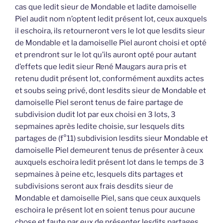
cas que ledit sieur de Mondable et ladite damoiselle
Piel audit nom n’optent ledit présent lot, ceux auxquels
il eschoira, ils retourneront vers le lot que lesdits sieur
de Mondable et la damoiselle Piel auront choisi et opté
et prendront sur le lot qu’ils auront opté pour autant
d’effets que ledit sieur René Maugars aura pris et
retenu dudit présent lot, conformément auxdits actes
et soubs seing privé, dont lesdits sieur de Mondable et
damoiselle Piel seront tenus de faire partage de
subdivision dudit lot par eux choisi en 3 lots, 3
sepmaines après ledite choisie, sur lesquels dits
partages de (f°11) subdivision lesdits sieur Mondable et
damoiselle Piel demeurent tenus de présenter à ceux
auxquels eschoira ledit présent lot dans le temps de 3
sepmaines à peine etc, lesquels dits partages et
subdivisions seront aux frais desdits sieur de
Mondable et damoiselle Piel, sans que ceux auxquels
eschoira le présent lot en soient tenus pour aucune
chose et faute par eux de présenter lesdits partages