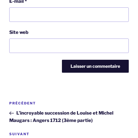
E-mail
*
Site web
Navigation
Article
PRÉCÉDENT
de
précédent
L’incroyable succession de Louise et Michel
l’article
Maugars : Angers 1712 (3ème partie)
Article
SUIVANT