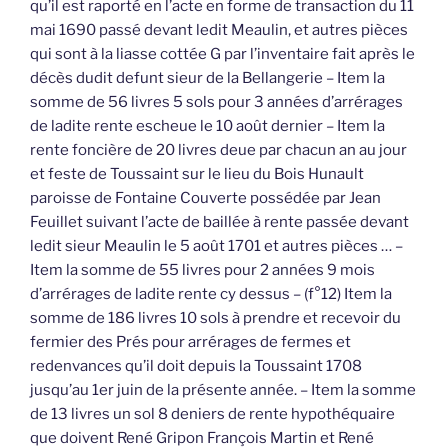
qu’il est raporté en l’acte en forme de transaction du 11
mai 1690 passé devant ledit Meaulin, et autres pièces
qui sont à la liasse cottée G par l’inventaire fait après le
décès dudit defunt sieur de la Bellangerie – Item la
somme de 56 livres 5 sols pour 3 années d’arrérages
de ladite rente escheue le 10 août dernier – Item la
rente foncière de 20 livres deue par chacun an au jour
et feste de Toussaint sur le lieu du Bois Hunault
paroisse de Fontaine Couverte possédée par Jean
Feuillet suivant l’acte de baillée à rente passée devant
ledit sieur Meaulin le 5 août 1701 et autres pièces … –
Item la somme de 55 livres pour 2 années 9 mois
d’arrérages de ladite rente cy dessus – (f°12) Item la
somme de 186 livres 10 sols à prendre et recevoir du
fermier des Prés pour arrérages de fermes et
redenvances qu’il doit depuis la Toussaint 1708
jusqu’au 1er juin de la présente année. – Item la somme
de 13 livres un sol 8 deniers de rente hypothéquaire
que doivent René Gripon François Martin et René