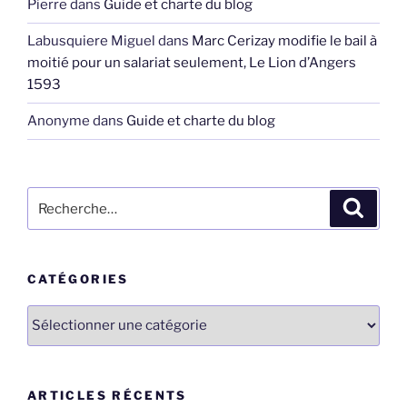
Pierre
dans
Guide et charte du blog
Labusquiere Miguel
dans
Marc Cerizay modifie le bail à
moitié pour un salariat seulement, Le Lion d’Angers
1593
Anonyme
dans
Guide et charte du blog
Recherche
Recher
pour
:
CATÉGORIES
Catégories
ARTICLES RÉCENTS