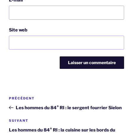
Site web
Navigation
Article
PRÉCÉDENT
de
précédent
Les hommes du 84° RI : le sergent fourrier Sielon
l’article
Article
SUIVANT
suivant
Les hommes du 84° RI : la cuisine sur les bords du