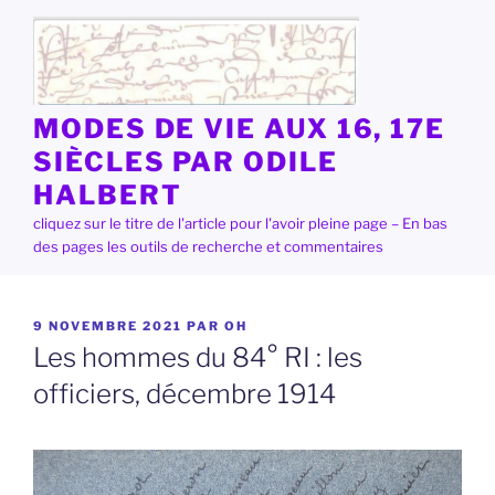
Aller
au
contenu
principal
MODES DE VIE AUX 16, 17E
SIÈCLES PAR ODILE
HALBERT
cliquez sur le titre de l'article pour l'avoir pleine page – En bas
des pages les outils de recherche et commentaires
PUBLIÉ
9 NOVEMBRE 2021
PAR
OH
LE
Les hommes du 84° RI : les
officiers, décembre 1914