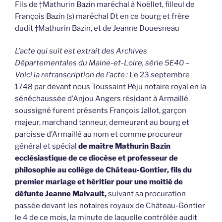
Fils de †Mathurin Bazin maréchal à Noëllet, filleul de
François Bazin (s) maréchal Dt en ce bourg et frère
dudit †Mathurin Bazin, et de Jeanne Douesneau
L’acte qui suit est extrait des Archives
Départementales du Maine-et-Loire, série 5E40 –
Voici la retranscription de l’acte :
Le 23 septembre
1748 par devant nous Toussaint Péju notaire royal en la
sénéchaussée d’Anjou Angers résidant à Armaillé
soussigné furent présents François Jallot, garçon
majeur, marchand tanneur, demeurant au bourg et
paroisse d’Armaillé au nom et comme procureur
général et spécial
de maître Mathurin Bazin
ecclésiastique de ce diocèse et professeur de
philosophie au collège de Château-Gontier, fils du
premier mariage et héritier pour une moitié de
défunte Jeanne Malvault,
suivant sa procuration
passée devant les notaires royaux de Château-Gontier
le 4 de ce mois, la minute de laquelle contrôlée audit