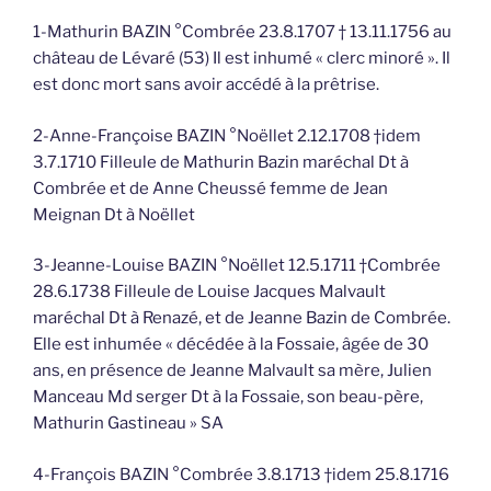
1-Mathurin BAZIN °Combrée 23.8.1707 † 13.11.1756 au
château de Lévaré (53) Il est inhumé « clerc minoré ». Il
est donc mort sans avoir accédé à la prêtrise.
2-Anne-Françoise BAZIN °Noëllet 2.12.1708 †idem
3.7.1710 Filleule de Mathurin Bazin maréchal Dt à
Combrée et de Anne Cheussé femme de Jean
Meignan Dt à Noëllet
3-Jeanne-Louise BAZIN °Noëllet 12.5.1711 †Combrée
28.6.1738 Filleule de Louise Jacques Malvault
maréchal Dt à Renazé, et de Jeanne Bazin de Combrée.
Elle est inhumée « décédée à la Fossaie, âgée de 30
ans, en présence de Jeanne Malvault sa mère, Julien
Manceau Md serger Dt à la Fossaie, son beau-père,
Mathurin Gastineau » SA
4-François BAZIN °Combrée 3.8.1713 †idem 25.8.1716