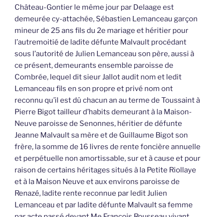
Château-Gontier le même jour par Delaage est
demeurée cy-attachée, Sébastien Lemanceau garçon
mineur de 25 ans fils du 2e mariage et héritier pour
l’autremoitié de ladite défunte Malvault procédant
sous l’autorité de Julien Lemanceau son père, aussi à
ce présent, demeurants ensemble paroisse de
Combrée, lequel dit sieur Jallot audit nom et ledit
Lemanceau fils en son propre et privé nom ont
reconnu qu’il est dû chacun an au terme de Toussaint à
Pierre Bigot tailleur d’habits demeurant à la Maison-
Neuve paroisse de Senonnes, héritier de défunte
Jeanne Malvault sa mère et de Guillaume Bigot son
frère, la somme de 16 livres de rente foncière annuelle
et perpétuelle non amortissable, sur et à cause et pour
raison de certains héritages situés à la Petite Riollaye
et à la Maison Neuve et aux environs paroisse de
Renazé, ladite rente reconnue par ledit Julien
Lemanceau et par ladite défunte Malvault sa femme
par acte passé devant Me François Rousseau vivant