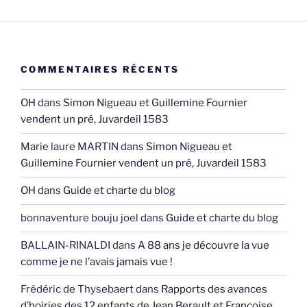
COMMENTAIRES RÉCENTS
OH
dans
Simon Nigueau et Guillemine Fournier
vendent un pré, Juvardeil 1583
Marie laure MARTIN
dans
Simon Nigueau et
Guillemine Fournier vendent un pré, Juvardeil 1583
OH
dans
Guide et charte du blog
bonnaventure bouju joel
dans
Guide et charte du blog
BALLAIN-RINALDI
dans
A 88 ans je découvre la vue
comme je ne l’avais jamais vue !
Frédéric de Thysebaert
dans
Rapports des avances
d’hoiries des 12 enfants de Jean Berault et Françoise