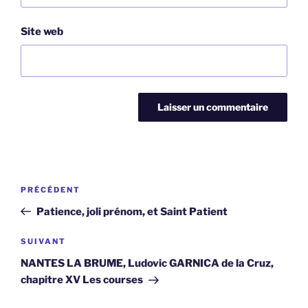
Site web
Navigation
Article
PRÉCÉDENT
de
précédent
Patience, joli prénom, et Saint Patient
l’article
Article
SUIVANT
suivant
NANTES LA BRUME, Ludovic GARNICA de la Cruz,
chapitre XV Les courses