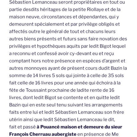
Sébastien Lemanceau seront propriétaires en tout ou
partie desdits héritages de la petite Riollaye et de la
maison neuve, circonstances et dépendantes, qui y
demeurent spécialement et par privilège obligés et
affectés outre le général de tout et chacuns leurs
autres biens présents et futurs sans faire novation des
privilèges et hypothèques aquits par ledit Bigot lequel
a reconnu et confessé avoir cy-devant eu et reçu
comptant hors notre présence en espèces d’argent et
autres monnoyes ayant de présent cours dudit Bazin la
somme de 14 livres 5 sols qui jointe à celle de 35 sols
fait celle de 16 livres pour une année qui échoira à la
fête de Toussaint prochaine de ladite rente de 16
livres, dont ledit Bigot se contente et en quitte ledit
Bazin qui en este seul tenu suivant les arrangements
faits entre lui et ledit Sébastien Lemanceau son frère
utérin ainsi que ledit Sébastien Lemanceau le dit,
fait et passé
à Pouancé maison et demeure du sieur
François Cherruau aubergiste
en présence de Me