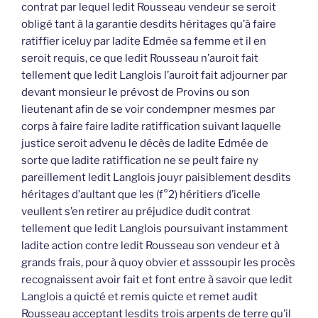
contrat par lequel ledit Rousseau vendeur se seroit
obligé tant à la garantie desdits héritages qu’à faire
ratiffier iceluy par ladite Edmée sa femme et il en
seroit requis, ce que ledit Rousseau n’auroit fait
tellement que ledit Langlois l’auroit fait adjourner par
devant monsieur le prévost de Provins ou son
lieutenant afin de se voir condempner mesmes par
corps à faire faire ladite ratiffication suivant laquelle
justice seroit advenu le décès de ladite Edmée de
sorte que ladite ratiffication ne se peult faire ny
pareillement ledit Langlois jouyr paisiblement desdits
héritages d’aultant que les (f°2) héritiers d’icelle
veullent s’en retirer au préjudice dudit contrat
tellement que ledit Langlois poursuivant instamment
ladite action contre ledit Rousseau son vendeur et à
grands frais, pour à quoy obvier et asssoupir les procès
recognaissent avoir fait et font entre à savoir que ledit
Langlois a quicté et remis quicte et remet audit
Rousseau acceptant lesdits trois arpents de terre qu’il