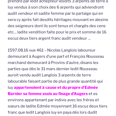
prendre par ledit achepteur lesdits 3 arpents de terre à
luy vendus à son choix des 6 arpents qui adviendront
audit vendeur et sadite femme par le partaige qui en
sera cy après fait desdits héritages mouvant en alesine
des seigneurs dont ils sont tenus et chargés des cens
etc… ladite vendition faite pour le prix et somme de 16
escuz deux tiers argent franc audit vendeur …
1597.08.16 vue 461 – Nicolas Langlois laboureur
demeurant à Augers d’une part et François Rousseau
marchand demeurant à Provins d’autre, disans les
parties que dès le 31 mars dernier ledit Rousseau
auroit vendu audit Langlois 3 arpents de terre
labourable faisant partie de plus grande quantité qui
luy
appartenoient à cause et du propre d’Edmée
Barnier sa femme assis au finage d’Augers
et es
environs appartenant par indivis avec les frères et
sœurs de ladite Edmée moyennant 16 escuz deux tiers
franc que ledit Langlois luy en paya dès lors dudit