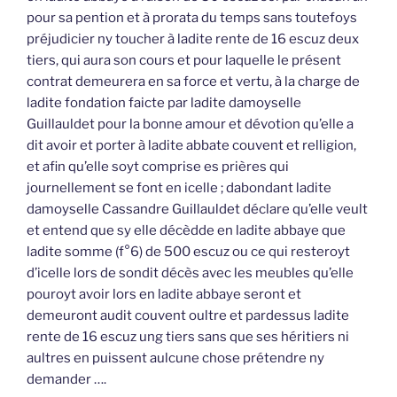
pour sa pention et à prorata du temps sans toutefoys
préjudicier ny toucher à ladite rente de 16 escuz deux
tiers, qui aura son cours et pour laquelle le présent
contrat demeurera en sa force et vertu, à la charge de
ladite fondation faicte par ladite damoyselle
Guillauldet pour la bonne amour et dévotion qu’elle a
dit avoir et porter à ladite abbate couvent et relligion,
et afin qu’elle soyt comprise es prières qui
journellement se font en icelle ; dabondant ladite
damoyselle Cassandre Guillauldet déclare qu’elle veult
et entend que sy elle décèdde en ladite abbaye que
ladite somme (f°6) de 500 escuz ou ce qui resteroyt
d’icelle lors de sondit décès avec les meubles qu’elle
pouroyt avoir lors en ladite abbaye seront et
demeuront audit couvent oultre et pardessus ladite
rente de 16 escuz ung tiers sans que ses héritiers ni
aultres en puissent aulcune chose prétendre ny
demander ….