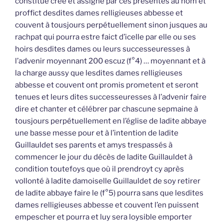
constitue crée et assigne par ces présentes au nom et
proffict desdites dames relligieuses abbesse et
couvent à tousjours perpétuellement sinon jusques au
rachpat qui pourra estre faict d’icelle par elle ou ses
hoirs desdites dames ou leurs successeuresses à
l’advenir moyennant 200 escuz (f°4) … moyennant et à
la charge aussy que lesdites dames relligieuses
abbesse et couvent ont promis prometent et seront
tenues et leurs dites successeuresses à l’advenir faire
dire et chanter et célébrer par chascune sepmaine à
tousjours perpétuellement en l’église de ladite abbaye
une basse messe pour et à l’intention de ladite
Guillauldet ses parents et amys trespassés à
commencer le jour du décès de ladite Guillauldet à
condition toutefoys que où il prendroyt cy après
vollonté à ladite damoiselle Guillauldet de soy retirer
de ladite abbaye faire le (f°5) pourra sans que lesdites
dames relligieuses abbesse et couvent l’en puissent
empescher et pourra et luy sera loysible emporter