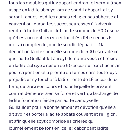
tous les meubles qui luy appartiendront et seront à son
usage en ladite abbaye lors de sondit déppart, et sy
seront tenues lesdites dames relligieuses abbesse et
couvent ou leursdites successeuresses à l’advenir
rendre à ladite Guillauldet ladite somme de 500 escuz
qu’elles auroient receuz et touchés d’elle dedans 6
mois à compter du jour de sondit déppart … à la
déduction faicte sur icelle somme de 500 escuz de ce
que ladite Guillauldet auroyt demouré vescu et résidé
en ladite abbaye à raison de 50 escuz sol par chacun an
pour sa pention et à prorata du temps sans toutefoys
préjudicier ny toucher à ladite rente de 16 escuz deux
tiers, qui aura son cours et pour laquelle le présent
contrat demeurera en sa force et vertu, à la charge de
ladite fondation faicte par ladite damoyselle
Guillauldet pour la bonne amour et dévotion qu’elle a
dit avoir et porter à ladite abbate couvent et relligion,
et afin qu’elle soyt comprise es prières qui
journellement se font en icelle ; dabondant ladite