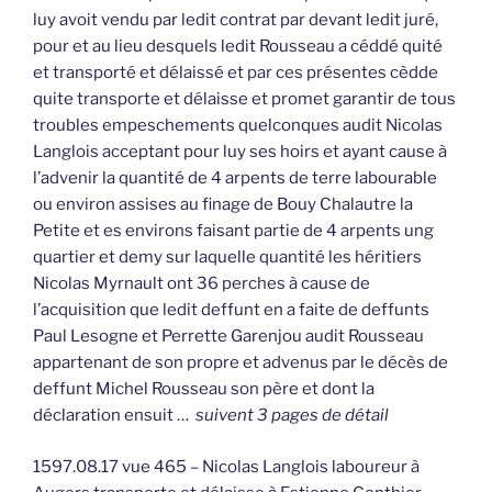
luy avoit vendu par ledit contrat par devant ledit juré,
pour et au lieu desquels ledit Rousseau a céddé quité
et transporté et délaissé et par ces présentes cèdde
quite transporte et délaisse et promet garantir de tous
troubles empeschements quelconques audit Nicolas
Langlois acceptant pour luy ses hoirs et ayant cause à
l’advenir la quantité de 4 arpents de terre labourable
ou environ assises au finage de Bouy Chalautre la
Petite et es environs faisant partie de 4 arpents ung
quartier et demy sur laquelle quantité les héritiers
Nicolas Myrnault ont 36 perches à cause de
l’acquisition que ledit deffunt en a faite de deffunts
Paul Lesogne et Perrette Garenjou audit Rousseau
appartenant de son propre et advenus par le décès de
deffunt Michel Rousseau son père et dont la
déclaration ensuit …
suivent 3 pages de détail
1597.08.17 vue 465 – Nicolas Langlois laboureur à