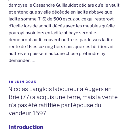
damoyselle Cassandre Guillauldet déclare qu’elle veult
et entend que sy elle décèdde en ladite abbaye que
ladite somme (f°6) de 500 escuz ou ce qui resteroyt
d’icelle lors de sondit décès avec les meubles qu’elle
pouroyt avoir lors en ladite abbaye seront et
demeuront audit couvent oultre et pardessus ladite
rente de 16 escuz ung tiers sans que ses héritiers ni
aultres en puissent aulcune chose prétendre ny
demander ….
PUBLIÉ
18 JUIN 2025
LE
Nicolas Langlois laboureur à Augers en
Brie (77) a acquis une terre, mais la vente
n’a pas été ratiffiée par l’épouse du
vendeur, 1597
Introduction