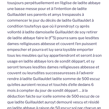
tousjours perpétuellement en l’église de ladite abbaye
une basse messe pour et à l’intention de ladite
Guillauldet ses parents et amys trespassés à
commencer le jour du décès de ladite Guillauldet à
condition toutefoys que où il prendroyt cy après
vollonté à ladite damoiselle Guillauldet de soy retirer
de ladite abbaye faire le (f°5) pourra sans que lesdites
dames relligieuses abbesse et couvent l’en puissent
empescher et pourra et luy sera loysible emporter
tous les meubles qui luy appartiendront et seront à son
usage en ladite abbaye lors de sondit déppart, et sy
seront tenues lesdites dames relligieuses abbesse et
couvent ou leursdites successeuresses à l’advenir
rendre à ladite Guillauldet ladite somme de 500 escuz
qu’elles auroient receuz et touchés d’elle dedans 6
mois à compter du jour de sondit déppart … à la
déduction faicte sur icelle somme de 500 escuz de ce
que ladite Guillauldet auroyt demouré vescu et résidé
en ladite abbaye à raison de 50 escuz sol par chacun an