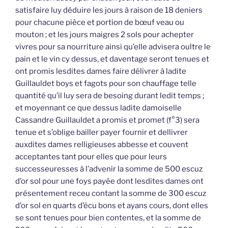
satisfaire luy déduire les jours à raison de 18 deniers
pour chacune pièce et portion de bœuf veau ou
mouton ; et les jours maigres 2 sols pour achepter
vivres pour sa nourriture ainsi qu’elle advisera oultre le
pain et le vin cy dessus, et daventage seront tenues et
ont promis lesdites dames faire délivrer à ladite
Guillauldet boys et fagots pour son chauffage telle
quantité qu’il luy sera de besoing durant ledit temps ;
et moyennant ce que dessus ladite damoiselle
Cassandre Guillauldet a promis et promet (f°3) sera
tenue et s’oblige bailler payer fournir et dellivrer
auxdites dames relligieuses abbesse et couvent
acceptantes tant pour elles que pour leurs
successeuresses à l’advenir la somme de 500 escuz
d’or sol pour une foys payée dont lesdites dames ont
présentement receu contant la somme de 300 escuz
d’or sol en quarts d’écu bons et ayans cours, dont elles
se sont tenues pour bien contentes, et la somme de