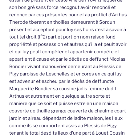
estant de présent en ceste ville de Provins lequel de
son bon gré sans force recognut avoir renoncé et
renonce par ces présentes pour et au proffict d’Arthus
Therode tixerant en thoilles demeurant à Sordun
présent et acceptant pour luy ses hoirs c’est à savoir à
tout tel droit (f°2) part et portion nom raison fond
propriétté et possession et autres qu’il a et peult avoir
et qui luy peult compéter et appartenir compète et
appartient à cause et par le décès de deffunct Nicolas
Bondier vivant manouvrier demeurant au Plessis de
Pigy paroisse de Leschelles et encores en ce qui luy
est advenur et escheu par le décès de deffuncte
Marguerite Bondier sa cousine jadis femme dudit
Arthus et autrement en quelque autre sorte et
manière que ce soit et puisse estre en une maison
couverte de thuille grange couverte de chaulme court
jardin et aireau dépendant de ladite maison, les lieux
comme ils se comportent assis au Plessis de Pigy
tenant le total desdits lieux d’une part à Louet Cousin