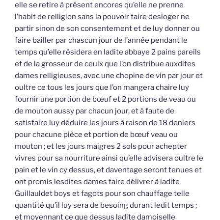
elle se retire à présent encores qu’elle ne prenne
l’habit de relligion sans la pouvoir faire desloger ne
partir sinon de son consentement et de luy donner ou
faire bailler par chascun jour de l’année pendant le
temps qu’elle résidera en ladite abbaye 2 pains pareils
et de la grosseur de ceulx que l’on distribue auxdites
dames relligieuses, avec une chopine de vin par jour et
oultre ce tous les jours que l’on mangera chaire luy
fournir une portion de bœuf et 2 portions de veau ou
de mouton aussy par chacun jour, et à faute de
satisfaire luy déduire les jours à raison de 18 deniers
pour chacune pièce et portion de bœuf veau ou
mouton ; et les jours maigres 2 sols pour achepter
vivres pour sa nourriture ainsi qu’elle advisera oultre le
pain et le vin cy dessus, et daventage seront tenues et
ont promis lesdites dames faire délivrer à ladite
Guillauldet boys et fagots pour son chauffage telle
quantité qu’il luy sera de besoing durant ledit temps ;
et moyennant ce que dessus ladite damoiselle