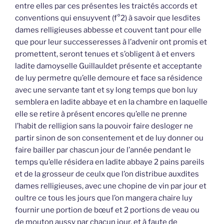
entre elles par ces présentes les traictés accords et
conventions qui ensuyvent (f°2) à savoir que lesdites
dames relligieuses abbesse et couvent tant pour elle
que pour leur successeresses à l’advenir ont promis et
promettent, seront tenues et s’obligent à et envers
ladite damoyselle Guillauldet présente et acceptante
de luy permetre qu’elle demoure et face sa résidence
avec une servante tant et sy long temps que bon luy
semblera en ladite abbaye et en la chambre en laquelle
elle se retire à présent encores qu’elle ne prenne
l’habit de relligion sans la pouvoir faire desloger ne
partir sinon de son consentement et de luy donner ou
faire bailler par chascun jour de l’année pendant le
temps qu’elle résidera en ladite abbaye 2 pains pareils
et de la grosseur de ceulx que l’on distribue auxdites
dames relligieuses, avec une chopine de vin par jour et
oultre ce tous les jours que l’on mangera chaire luy
fournir une portion de bœuf et 2 portions de veau ou
de mouton aussy par chacun jour, et à faute de