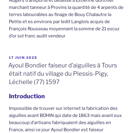
Augers transporte et délaisse à Estienne Gonthier
marchant tanneur à Provins la quantité de 4 arpents de
terres labourables au finage de Bouy Chalautre la
Petite et es environs par ledit Langlois acquis de
François Rousseau moyennant la somme de 21 escuz
d’or sol franc audit vendeur
PUBLIÉ
17 JUIN 2025
LE
Ayoul Bondier faiseur d’aiguilles à Tours
était natif du village du Plessis-Pigy,
Léchelle (77) 1597
Introduction
Impossible de trouver sur internet la fabrication des
aiguilles avant BOHIN qui date de 1863 mais avant eux
beaucoup d’artisans fabriquaient des aiguilles en
France, ainsi ce jour Ayoul Bondier est faiseur