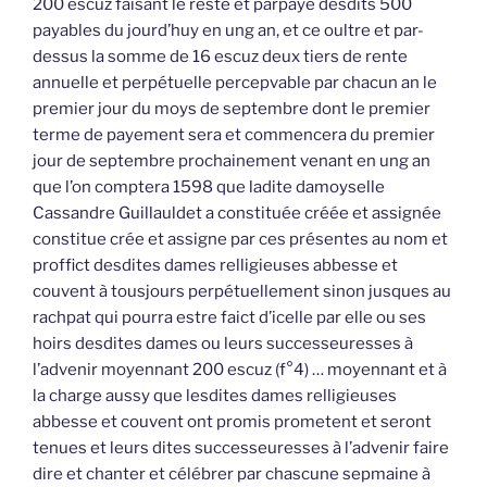
200 escuz faisant le reste et parpaye desdits 500
payables du jourd’huy en ung an, et ce oultre et par-
dessus la somme de 16 escuz deux tiers de rente
annuelle et perpétuelle percepvable par chacun an le
premier jour du moys de septembre dont le premier
terme de payement sera et commencera du premier
jour de septembre prochainement venant en ung an
que l’on comptera 1598 que ladite damoyselle
Cassandre Guillauldet a constituée créée et assignée
constitue crée et assigne par ces présentes au nom et
proffict desdites dames relligieuses abbesse et
couvent à tousjours perpétuellement sinon jusques au
rachpat qui pourra estre faict d’icelle par elle ou ses
hoirs desdites dames ou leurs successeuresses à
l’advenir moyennant 200 escuz (f°4) … moyennant et à
la charge aussy que lesdites dames relligieuses
abbesse et couvent ont promis prometent et seront
tenues et leurs dites successeuresses à l’advenir faire
dire et chanter et célébrer par chascune sepmaine à