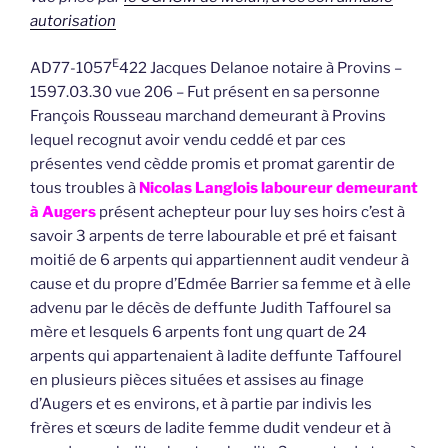
autorisation
E
AD77-1057
422 Jacques Delanoe notaire à Provins –
1597.03.30 vue 206 – Fut présent en sa personne
François Rousseau marchand demeurant à Provins
lequel recognut avoir vendu ceddé et par ces
présentes vend cèdde promis et promat garentir de
tous troubles à
Nicolas Langlois laboureur demeurant
à Augers
présent achepteur pour luy ses hoirs c’est à
savoir 3 arpents de terre labourable et pré et faisant
moitié de 6 arpents qui appartiennent audit vendeur à
cause et du propre d’Edmée Barrier sa femme et à elle
advenu par le décès de deffunte Judith Taffourel sa
mère et lesquels 6 arpents font ung quart de 24
arpents qui appartenaient à ladite deffunte Taffourel
en plusieurs pièces situées et assises au finage
d’Augers et es environs, et à partie par indivis les
frères et sœurs de ladite femme dudit vendeur et à