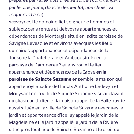
préparés par l’aîné, puis tirés au sort en commençant
par le plus jeune, donc le dernier lot, non choisi, va
toujours à l’aîné
)
scavoyr est le domaine fief seigneurie hommes et
subjectz cens rentes et debvoyrs appartenances et
dépendances de Montargis situé en ladite paroisse de
Savigné Levesque et environs avecques les lieux
domaines appartenances et dépendances de la
Tousche la Chatelleraie et Ambacz situéz en la
paroisse de Dammeres ? et environ et le lieu
appartenance et dépendance de la Groye
en la
paroisse de Saincte Suzanne
ensemble la maison qui
appartenoyt auxdits déffuncts Anthoine Ledevyn et
Mouysant en la ville de Saincte Suzanne sise au davant
du chasteau du lieu et la maison appellée la Pallefrayrie
aussi située en la ville de Saincte Suzanne avecques le
jardin et appartenance d’icelluy appelé le jardin de la
Magdeleine et le jardin appellé le jardin de la Rivière
situé près ledit lieu de Saincte Suzanne et le droit de