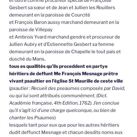
et outre comme procureur spécial de Françoise
Gesbert sa sœur et de Jean et Jullien les Rouillers
demeurant en la paroisse de Courcité
et François Baron aussy marchand demeurant en la
paroisse de Villepay
et Ambrois Yvard marchand gendre et procureur de
Jullien Aubry et d’Estiennette Gesbert sa femme
demeurant en la paroisse de Chapelle le tout pais et
dusché du Mans,
tous es quallités qu’ils proceddent en partye
héritiers de deffunt Me François Mesnage prêtre
vivant psaultier en l’église St Maurille de ceste ville
(
psautier : Recueil des pseaumes composés par David,
ou qui lui sont attribués communément. (Dict.
Académie française, 4th Edition, 1762). J’en conclue
qu’il s’agit ici d’une charge quelconque, ou bien de
chanter les Psaumes
)
lesquels tant pour eux que pour les autres héritiers
dudit deffunct Mesnage et chacun desdits noms eux