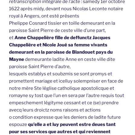
retranscription intégrale de l’acte
: samedy 1er octobre
1622 après midy, devant nous Nicolas Leconte notaire
royal à Angers, ont esté présents
Phelippe Cosnard tissier en toille demeurant en la
paroisse Saint Pierre de ceste ville d’une part,
et
Anne Chappelière fille de deffunctz Jacques
Chappelière et Nicole Joué sa femme vivants
demeurant en la paroisse de Blandouet pays du
Mayne
demeurante ladite Anne en ceste ville dite
paroisse Saint Pierre d’autre,
lesquels establys et soubzmis se sont promys et
promettent mariage et icelluy solempniser en face de
notre mère Ste léglise catholique apostolicque et
romayne sy tost que l’un en sera par l’autre requis tout
empeschement légityme cessant et ce (se) prendre
avecq leurs droictz noms raisons et actions
o condition expresse que les deniers de ladite future
espouze
qu’elle a et luy peuvent estre deues tant
pour ses services que autres et qui reviennent