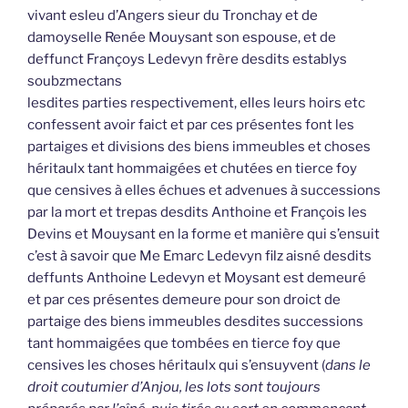
vivant esleu d’Angers sieur du Tronchay et de
damoyselle Renée Mouysant son espouse, et de
deffunct Françoys Ledevyn frère desdits establys
soubzmectans
lesdites parties respectivement, elles leurs hoirs etc
confessent avoir faict et par ces présentes font les
partaiges et divisions des biens immeubles et choses
héritaulx tant hommaigées et chutées en tierce foy
que censives à elles échues et advenues à successions
par la mort et trepas desdits Anthoine et François les
Devins et Mouysant en la forme et manière qui s’ensuit
c’est à savoir que Me Emarc Ledevyn filz aisné desdits
deffunts Anthoine Ledevyn et Moysant est demeuré
et par ces présentes demeure pour son droict de
partaige des biens immeubles desdites successions
tant hommaigées que tombées en tierce foy que
censives les choses héritaulx qui s’ensuyvent (
dans le
droit coutumier d’Anjou, les lots sont toujours