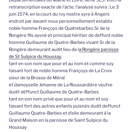
Départementales du Maine et Loire, série 5E5. Voici la
retranscription exacte de l’acte, l’analyse suivra
: Le 3
juin 1574, en la court du roy nostre syre à Angers
endroit par davant nous personnellement establiz
noble homme Françoys de Quatrebarbes Sr de la
Rongère fils aysné et principal héritier de deffunt noble
homme Guillaume de Quatre-Barbes vivant Sr de la
Rongère demeurant audit lieu de l
a Rongère paroisse
de St Sulpice du Houssay
,
tant en son nom que pour et au nom et comme soy
faisant fort de noble homme Françoys de La Croix
sieur de la Brosse de Méral
et damoyselle Jehanne de La Roussardière veufve
dudit déffunct Guillaume de Quatre-Barbes
tant en son nom privé que pour et au nom et soy
faisant fort des autres enfants puisnés dudit deffunct
Guillaume Quatre-Barbes et d’elle demeurant à la
Grand Maison en la paroisse de Saint Sulpice du
Houssay