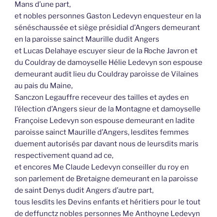
Mans d’une part,
et nobles personnes Gaston Ledevyn enquesteur en la
sénéschaussée et siège présidial d’Angers demeurant
en la paroisse sainct Maurille dudit Angers
et Lucas Delahaye escuyer sieur de la Roche Javron et
du Couldray de damoyselle Hélie Ledevyn son espouse
demeurant audit lieu du Couldray paroisse de Vilaines
au pais du Maine,
Sanczon Legauffre receveur des tailles et aydes en
l’élection d’Angers sieur de la Montagne et damoyselle
Françoise Ledevyn son espouse demeurant en ladite
paroisse sainct Maurille d’Angers, lesdites femmes
duement autorisés par davant nous de leursdits maris
respectivement quand ad ce,
et encores Me Claude Ledevyn conseiller du roy en
son parlement de Bretaigne demeurant en la paroisse
de saint Denys dudit Angers d’autre part,
tous lesdits les Devins enfants et héritiers pour le tout
de deffunctz nobles personnes Me Anthoyne Ledevyn