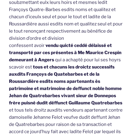
soubzmettant eulx leurs hoirs et mesmes ledit
Françoys Quatre-Barbes esdits noms et qualitez et
chacun d’iceulx seul et pour le tout et ladite de la
Roussardière aussi esdits nom et qualitez seul et pour
le tout renonçant respectivement au bénéfice de
division d’ordre et division
confessent avoir
vendu quicté ceddé délaissé et
transporté par ces présentes à Me Maurice Crespin
demeurant à Angers
qui a achapté pour lui ses hoyrs
scavoir est
tous et chacuns les droictz successifs
auxdits Françoys de Quatebarbes et de la
Roussardière esdits noms apartenants ès
patrimoine et matrimoine de deffunct noble homme
Jehan de Quatrebarbes vivant sieur de Donnepos
frère puisné dudit déffunct Guillaume Quatrebarbes
et tous tels droitz auxdits vendeurs apartenant contre
damoiselle Jehanne Felot veufve dudit deffunt Jehan
de Quatrebarbes pour raison de sa transaction et
accord ce jourd’huy fait avec ladite Felot par lequel ils