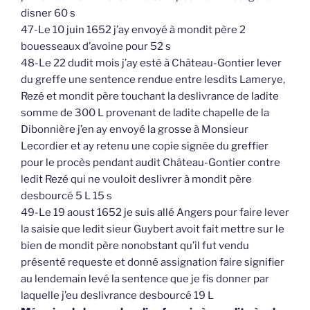
disner 60 s
47-Le 10 juin 1652 j’ay envoyé à mondit père 2
bouesseaux d’avoine pour 52 s
48-Le 22 dudit mois j’ay esté à Château-Gontier lever
du greffe une sentence rendue entre lesdits Lamerye,
Rezé et mondit père touchant la deslivrance de ladite
somme de 300 L provenant de ladite chapelle de la
Dibonnière j’en ay envoyé la grosse à Monsieur
Lecordier et ay retenu une copie signée du greffier
pour le procès pendant audit Château-Gontier contre
ledit Rezé qui ne vouloit deslivrer à mondit père
desbourcé 5 L 15 s
49-Le 19 aoust 1652 je suis allé Angers pour faire lever
la saisie que ledit sieur Guybert avoit fait mettre sur le
bien de mondit père nonobstant qu’il fut vendu
présenté requeste et donné assignation faire signifier
au lendemain levé la sentence que je fis donner par
laquelle j’eu deslivrance desbourcé 19 L