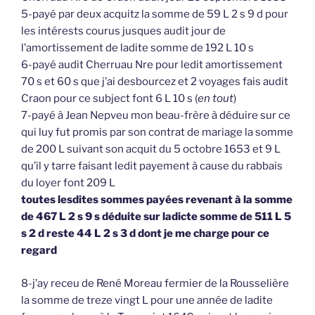
5-payé par deux acquitz la somme de 59 L 2 s 9 d pour
les intérests courus jusques audit jour de
l’amortissement de ladite somme de 192 L 10 s
6-payé audit Cherruau Nre pour ledit amortissement
70 s et 60 s que j’ai desbourcez et 2 voyages fais audit
Craon pour ce subject font 6 L 10 s (
en tout
)
7-payé à Jean Nepveu mon beau-frère à déduire sur ce
qui luy fut promis par son contrat de mariage la somme
de 200 L suivant son acquit du 5 octobre 1653 et 9 L
qu’il y tarre faisant ledit payement à cause du rabbais
du loyer font 209 L
toutes lesdites sommes payées revenant à la somme
de 467 L 2 s 9 s déduite sur ladicte somme de 511 L 5
s 2 d reste 44 L 2 s 3 d dont je me charge pour ce
regard
8-j’ay receu de René Moreau fermier de la Rousselière
la somme de treze vingt L pour une année de ladite