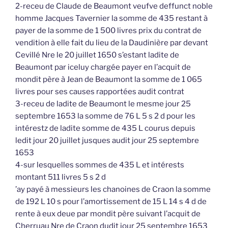
2-receu de Claude de Beaumont veufve deffunct noble
homme Jacques Tavernier la somme de 435 restant à
payer de la somme de 1 500 livres prix du contrat de
vendition à elle fait du lieu de la Daudinière par devant
Cevillé Nre le 20 juillet 1650 s’estant ladite de
Beaumont par iceluy chargée payer en l’acquit de
mondit père à Jean de Beaumont la somme de 1 065
livres pour ses causes rapportées audit contrat
3-receu de ladite de Beaumont le mesme jour 25
septembre 1653 la somme de 76 L 5 s 2 d pour les
intérestz de ladite somme de 435 L courus depuis
ledit jour 20 juillet jusques audit jour 25 septembre
1653
4-sur lesquelles sommes de 435 L et intérests
montant 511 livres 5 s 2 d
’ay payé à messieurs les chanoines de Craon la somme
de 192 L 10 s pour l’amortissement de 15 L 14 s 4 d de
rente à eux deue par mondit père suivant l’acquit de
Cherruau Nre de Craon dudit jour 25 septembre 1653