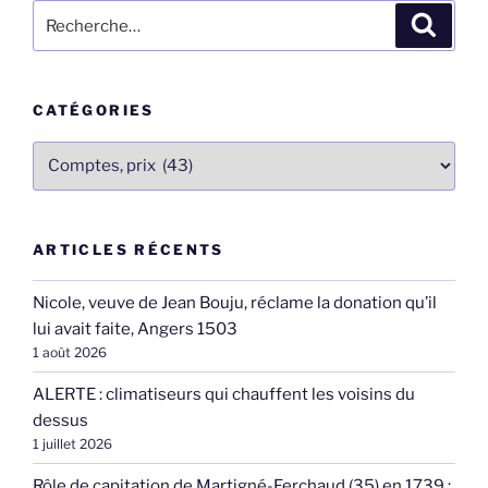
Recherche
Recher
pour
:
CATÉGORIES
Catégories
ARTICLES RÉCENTS
Nicole, veuve de Jean Bouju, réclame la donation qu’il
lui avait faite, Angers 1503
1 août 2026
ALERTE : climatiseurs qui chauffent les voisins du
dessus
1 juillet 2026
Rôle de capitation de Martigné-Ferchaud (35) en 1739 :