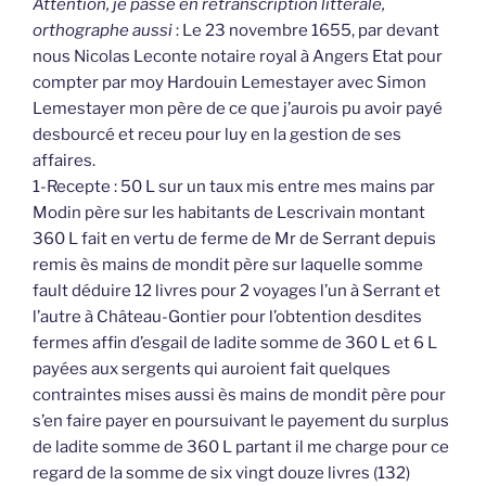
Attention, je passe en retranscription littérale,
orthographe aussi
: Le 23 novembre 1655, par devant
nous Nicolas Leconte notaire royal à Angers Etat pour
compter par moy Hardouin Lemestayer avec Simon
Lemestayer mon père de ce que j’aurois pu avoir payé
desbourcé et receu pour luy en la gestion de ses
affaires.
1-Recepte : 50 L sur un taux mis entre mes mains par
Modin père sur les habitants de Lescrivain montant
360 L fait en vertu de ferme de Mr de Serrant depuis
remis ès mains de mondit père sur laquelle somme
fault déduire 12 livres pour 2 voyages l’un à Serrant et
l’autre à Château-Gontier pour l’obtention desdites
fermes affin d’esgail de ladite somme de 360 L et 6 L
payées aux sergents qui auroient fait quelques
contraintes mises aussi ès mains de mondit père pour
s’en faire payer en poursuivant le payement du surplus
de ladite somme de 360 L partant il me charge pour ce
regard de la somme de six vingt douze livres (132)