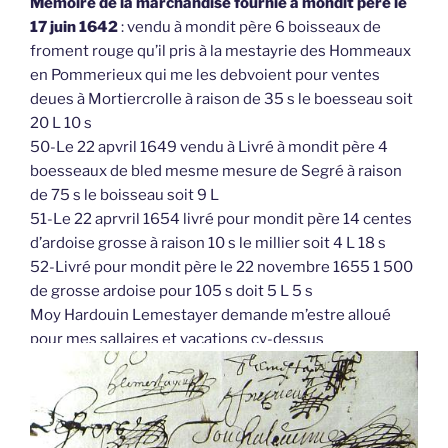
Mémoire de la marchandise fournie à mondit père le
17 juin 1642
: vendu à mondit père 6 boisseaux de
froment rouge qu’il pris à la mestayrie des Hommeaux
en Pommerieux qui me les debvoient pour ventes
deues à Mortiercrolle à raison de 35 s le boesseau soit
20 L 10 s
50-Le 22 apvril 1649 vendu à Livré à mondit père 4
boesseaux de bled mesme mesure de Segré à raison
de 75 s le boisseau soit 9 L
51-Le 22 aprvril 1654 livré pour mondit père 14 centes
d’ardoise grosse à raison 10 s le millier soit 4 L 18 s
52-Livré pour mondit père le 22 novembre 1655 1 500
de grosse ardoise pour 105 s doit 5 L 5 s
Moy Hardouin Lemestayer demande m’estre alloué
pour mes sallaires et vacations cy-dessus