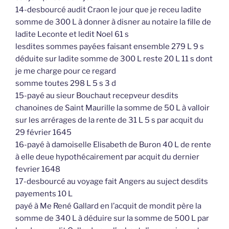
14-desbourcé audit Craon le jour que je receu ladite
somme de 300 L à donner à disner au notaire la fille de
ladite Leconte et ledit Noel 61 s
lesdites sommes payées faisant ensemble 279 L 9 s
déduite sur ladite somme de 300 L reste 20 L 11 s dont
je me charge pour ce regard
somme toutes 298 L 5 s 3 d
15-payé au sieur Bouchaut recepveur desdits
chanoines de Saint Maurille la somme de 50 L à valloir
sur les arrérages de la rente de 31 L 5 s par acquit du
29 février 1645
16-payé à damoiselle Elisabeth de Buron 40 L de rente
à elle deue hypothécairement par acquit du dernier
fevrier 1648
17-desbourcé au voyage fait Angers au suject desdits
payements 10 L
payé à Me René Gallard en l’acquit de mondit père la
somme de 340 L à déduire sur la somme de 500 L par