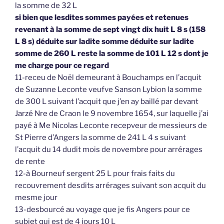
la somme de 32 L
si bien que lesdites sommes payées et retenues
revenant à la somme de sept vingt dix huit L 8 s (158
L 8 s) déduite sur ladite somme déduite sur ladite
somme de 260 L reste la somme de 101 L 12 s dont je
me charge pour ce regard
11-receu de Noël demeurant à Bouchamps en l’acquit
de Suzanne Leconte veufve Sanson Lybion la somme
de 300 L suivant l’acquit que j’en ay baillé par devant
Jarzé Nre de Craon le 9 novembre 1654, sur laquelle j’ai
payé à Me Nicolas Leconte recepveur de messieurs de
St Pierre d’Angers la somme de 241 L 4 s suivant
l’acquit du 14 dudit mois de novembre pour arrérages
de rente
12-à Bourneuf sergent 25 L pour frais faits du
recouvrement desdits arrérages suivant son acquit du
mesme jour
13-desbourcé au voyage que je fis Angers pour ce
subjet qui est de 4 jours 10 L