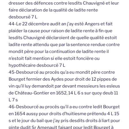
dresser des défences contre lesdits Chauvigné et leur
faire déclaration de la qualité de ladite rente
desboursé 7 L
44-Le 22 décembre audit an j’ay esté Angers et fait
plaider la cause pour raison de ladite rente à fin que
lesdits Chauvigné déclaroient de quelle qualité estoit
ladite rente attendu que par la sentence rendue contre
mondit père pour la continuation de ladite rente il
n’estoit fait mention si elle estoit foncière ou
hypothécaire desbourcé 7 L
45-Desbourcé au procès qu’a eu mondit père contre
Bourget fermier des Aydes pour droit de 12 pippes de
vin qu’il luy demandoit par devant messieurs les esleus
de Château-Gontier en 1652, 14 L 6 s sur quoy deub 11
L 7 s
46-Desbourcé au procès qu’il a eu contre ledit Bourget
en 1654 aussy pour droits d’huitiesme prétendu 4 L 15
s et le jour du bail que j’ay pris desdits droits à liart pour
pinte dudit Sr Amenault faisant pour ledit Bourget à