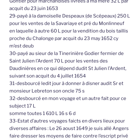
Gontier pour marchandises livrées à ma mère 32 L par
acquit du 23 juin 1653
29-payé à la damoiselle Despeaux (de Scépeaux) 250 L
pour les ventes de la Savariaye et pré du Monlinneuf
en laquelle à autre 60 L pour la vendition du bois taillis
proche du Chalonge par acquit du 23 may 1652 cy
m’est deub
30-payé au sieur de la Tinerinière Godier fermier de
Saint Julien l’Ardent 70 L pour les ventes des
Daudinières en ce qui dépend dudit St Julien l’Ardent,
suivant son acquit du 4 juillet 1654
31-desbourcé ledit jour à donner à disner audit Sr et
monsieur Lebreton son oncle 75 s
32-desbourcé en mon voyage et un autre fait pour ce
subject 17 L
somme toutes 1 610 L 16 s 6 d
33-Estat d’autres voyages faicts en divers lieux pour
diverses affaires : Le 26 aoust 1649 je suis allé Angers
faire dresser les moyens de faire contre l’escript privé