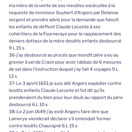
ma mère de la vente de ses meubles excécutée à la
requeste de monsieur Guybert d’Angers par Delanoe
sergent et prendre advis pour la demande que faisoit
les enfants de deffunt Claude Leconte à ses
cohéritiers de la Fourneraye pour le rapplacement des
deniers dottaux de la mère desdits enfants desbourcé
9 L 15 s
36-j’ay desbourcé au procès que mondit père a eu au
grenier à sel de Craon pour avoir rabbaiz de 6 mesures
de sel dans l’instruction duquel j’ay fait 4 voyages 9 L
13 s
37-Le 3 apvril 1651 je suis allé Angers expédier contre
lesdits enfants Claude Leconte et fut dit qu’ils
prenderaient du bien pour leur deub au rapport du père
desbourcé 6 L 10 s
38-Le 2 juin 1649 j’ay esté Angers faire dire que
Lamerye vienderait déclarer s’il entendait former
contre lesdits Chauvigné 6 L 15 s