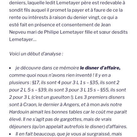
deniers, laquelle ledit Lemetayer père est redevable à
sondit fils auquel il promet la payer et à faure de ce la
rente ou intérests à raison du denier vingt, ce qui a
esté fait en présence et consentement de Jean
Nepveu mari de Philipe Lemetayer fille et sœur desdits
Lemetayer…
Voici un début d’analyse :
je découvre dans ce mémoire
le disner d’affaire,
comme quoi nous n’avons rien inventé ! Il y en a
plusieurs : §17, ils sont 4 pour 3 L 1 s – §35, ils sont 2
pour 2 L 5 s – §39, ils sont 3 pour 3 L 15 s – §55, ils sont
2 pour 3 L (c’est un gueulton !). Les 3 premiers disners
sont à Craon, le dernier à Angers, et à mon avis notre
Hardouin aimait les bonnes tables car le coût me paraît
élevé. Il ne s’agit pas de gargottes, mais de vrais
déjeuners (qu’on appelait autrefois le disner) d’affaires.
Il en fait beaucoup, que je vous ai surgraissé, mais