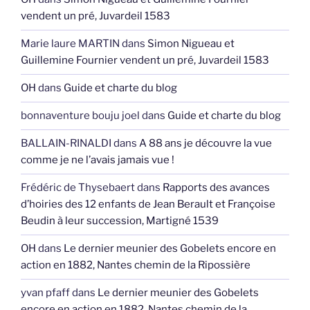
vendent un pré, Juvardeil 1583
Marie laure MARTIN
dans
Simon Nigueau et
Guillemine Fournier vendent un pré, Juvardeil 1583
OH
dans
Guide et charte du blog
bonnaventure bouju joel
dans
Guide et charte du blog
BALLAIN-RINALDI
dans
A 88 ans je découvre la vue
comme je ne l’avais jamais vue !
Frédéric de Thysebaert
dans
Rapports des avances
d’hoiries des 12 enfants de Jean Berault et Françoise
Beudin à leur succession, Martigné 1539
OH
dans
Le dernier meunier des Gobelets encore en
action en 1882, Nantes chemin de la Ripossière
yvan pfaff
dans
Le dernier meunier des Gobelets
encore en action en 1882, Nantes chemin de la