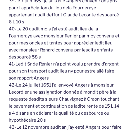
39-le 7 juin 1651 je suis allé Angers convenir des prix
pour l’appréciation du lieu dela Fourneraye
appartenant audit deffunt Claude Leconte desbourcé
6 L 10 s
40-Le 20 dudit mois j’ai esté audit lieu de la
Fourneraye avec monsieur Renier par moy convenu et
pour mes oncles et tantes pour apprécier ledit lieu
avec monsieur Renard convenu par lesdits enfants
desbourcé 58 s
41-Ledit Sr de Renier n’a point voulu prendre d’argent
pour son transport audit lieu ny pour estre allé faire
son rapport Angers
42-Le 24 juillet 1651 j’ai envoyé Angers à monsieur
Lecordier une assignation donnée à mondit père à la
requeste desdits sieurs Chauvignez à Craon touchant
le payement et continuation de ladite rente de 15 L 14
s 4 d sans en déclarer la quallité ou desbource ou
hypothécaire 20 s
43-Le 12 novembre audit an j’ay esté Angers pour faire