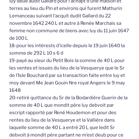
luy deue audit Gallard pour l’achapt d’une maison et
terres au lieu du Pin et environs qui furent Mathurin
Lemanceau suivant l’acquit dudit Gallard du 22
novembre 1642 240 L et autre à Renée Marchais sa
femme non commune de biens avec luy du 11 juin 1647
de 100 L
18-pour les intérests d’icelle depuis le 19 juin 1640 la
somme de 292 L 10 s 6 d
19-payé au sieur du Petit Bois la somme de 40 L pour
les ventes et issues du lieu de la Vesquerye que le Sr
de l’Isle Bouchard par sa transaction faite entre luy et
moy devant Me Jean Gouin Nre royal Angers le 9 may
1648
20-retiré quittance du Sr de la Bodardière Guerin de la
somme de 40 L que mondit père luy debvoit par
escript rapporté par René Houdemon et pour des
rentes du lieu de la Vesquerye et la Vallière dans
laquelle somme de 40 L a entré 20 L que ledit Sr
debvoit à mondit père partant ne m’est deub pour ce