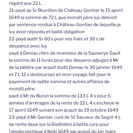
regard que 22 L
21-payé au Sr Bourillon de Château-Gontier le 15 apvril
1649 la somme de 72 L que mondit père luy debvoit
par sentence rendue à Château-Gontier de laquelle je
luy avoir répondu et baillé obligation
22-payé audit Sr 60 s pour ses frais et 30 s de
despance avec luy
payé à Deniau clerc de monsieur de la Saunerye Gault
la somme de 11 livres pour des despens adjugez à Mr
de la Jaillère par acquit dudit Deniau le 30 janvier 1649
et 7 L 12 s desboursez en mon voyage fait pour le
payement de ladite somme et autres affaires de
mondit père
payé à Mr du Buron la somme de 133 L 4 s pour 6
années d’arrérages de la rente de 22 L 4 s escheue le
17 apvril 1649 suivant son acquit du 19 octobre 1649
23-payé à Mr Garnier curé de St Sauveur de Segré 4 L
de rente deue sur la Dodinière à ladite cure pour
l’année escheue à Noël 1649 par acquit du 1er mars