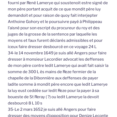
fourni par René Lamerye qui soustenoit estre signé de
mon père portant acquit de ce que mondit père luy
demandoit et pour raison de quoy fait interjepter
Anthoine Gohory et le poursuivre payé à Philippeau
l’aisné pour son escript du procureur du roy et des
juges de la grosse de la sentence par laquelle les
moyens et faux furent déclarés admissibles et pour
iceux faire dresser desbourcé en ce voyage 24 L
34-le 14 novembre 1649 je suis allé Angers pour faire
dresser à monsieur Lecordier advocat les deffenses
de mon père contre ledit Lamerye qui avait fait saisir la
somme de 300 L ès mains de Reze fermier de la
chapelle de la Dibonnière aux deffenses de payer
ladite somme à mondit père encore que ledit Lamerye
la luy eust ceddée sur ledit Reze pour la payer à sa
boueste de St Reray ( ?) ou ledit Lamerye la devoit
desbourcé 8 L 10 s
35-Le 2 mars 1652 je suis allé Angers pour faire
dresser des moyens d’opposition pour Denize Leconte