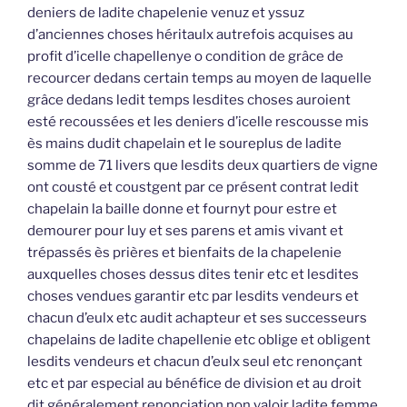
deniers de ladite chapelenie venuz et yssuz
d’anciennes choses héritaulx autrefois acquises au
profit d’icelle chapellenye o condition de grâce de
recourcer dedans certain temps au moyen de laquelle
grâce dedans ledit temps lesdites choses auroient
esté recoussées et les deniers d’icelle rescousse mis
ès mains dudit chapelain et le soureplus de ladite
somme de 71 livers que lesdits deux quartiers de vigne
ont cousté et coustgent par ce présent contrat ledit
chapelain la baille donne et fournyt pour estre et
demourer pour luy et ses parens et amis vivant et
trépassés ès prières et bienfaits de la chapelenie
auxquelles choses dessus dites tenir etc et lesdites
choses vendues garantir etc par lesdits vendeurs et
chacun d’eulx etc audit achapteur et ses successeurs
chapelains de ladite chapellenie etc oblige et obligent
lesdits vendeurs et chacun d’eulx seul etc renonçant
etc et par especial au bénéfice de division et au droit
dit généralement renonciation non valoir ladite femme