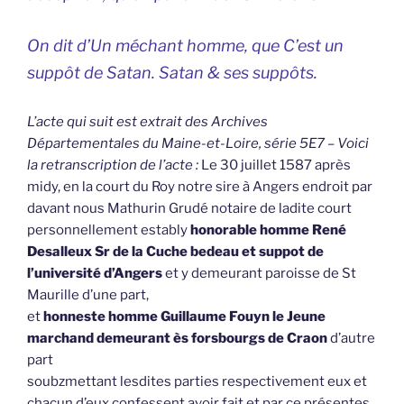
On dit d’Un méchant homme, que C’est un
suppôt de Satan. Satan & ses suppôts.
L’acte qui suit est extrait des Archives
Départementales du Maine-et-Loire, série 5E7 – Voici
la retranscription de l’acte :
Le 30 juillet 1587 après
midy, en la court du Roy notre sire à Angers endroit par
davant nous Mathurin Grudé notaire de ladite court
personnellement estably
honorable homme René
Desalleux Sr de la Cuche bedeau et suppot de
l’université d’Angers
et y demeurant paroisse de St
Maurille d’une part,
et
honneste homme Guillaume Fouyn le Jeune
marchand demeurant ès forsbourgs de Craon
d’autre
part
soubzmettant lesdites parties respectivement eux et
chacun d’eux confessent avoir fait et par ce présentes