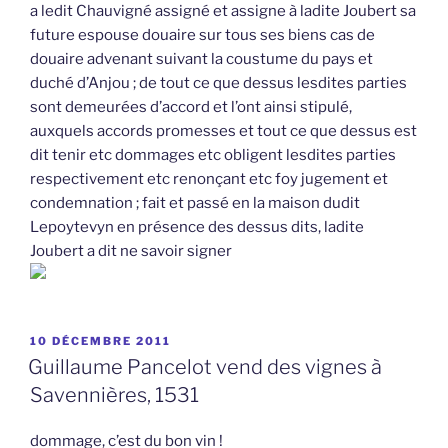
a ledit Chauvigné assigné et assigne à ladite Joubert sa
future espouse douaire sur tous ses biens cas de
douaire advenant suivant la coustume du pays et
duché d’Anjou ; de tout ce que dessus lesdites parties
sont demeurées d’accord et l’ont ainsi stipulé,
auxquels accords promesses et tout ce que dessus est
dit tenir etc dommages etc obligent lesdites parties
respectivement etc renonçant etc foy jugement et
condemnation ; fait et passé en la maison dudit
Lepoytevyn en présence des dessus dits, ladite
Joubert a dit ne savoir signer
PUBLIÉ
10 DÉCEMBRE 2011
LE
Guillaume Pancelot vend des vignes à
Savennières, 1531
dommage, c’est du bon vin !