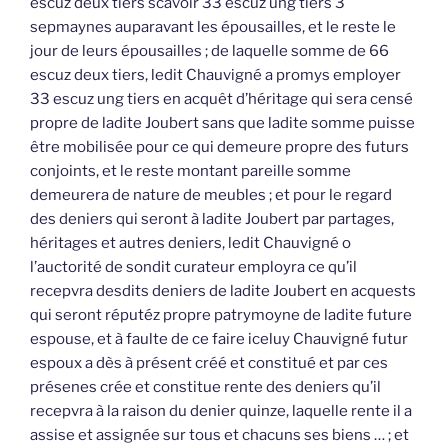
escuz deux tiers scavoir 33 escuz ung tiers 3
sepmaynes auparavant les épousailles, et le reste le
jour de leurs épousailles ; de laquelle somme de 66
escuz deux tiers, ledit Chauvigné a promys employer
33 escuz ung tiers en acquêt d’héritage qui sera censé
propre de ladite Joubert sans que ladite somme puisse
être mobilisée pour ce qui demeure propre des futurs
conjoints, et le reste montant pareille somme
demeurera de nature de meubles ; et pour le regard
des deniers qui seront à ladite Joubert par partages,
héritages et autres deniers, ledit Chauvigné o
l’auctorité de sondit curateur employra ce qu’il
recepvra desdits deniers de ladite Joubert en acquests
qui seront réputéz propre patrymoyne de ladite future
espouse, et à faulte de ce faire iceluy Chauvigné futur
espoux a dès à présent créé et constitué et par ces
présenes crée et constitue rente des deniers qu’il
recepvra à la raison du denier quinze, laquelle rente il a
assise et assignée sur tous et chacuns ses biens … ; et