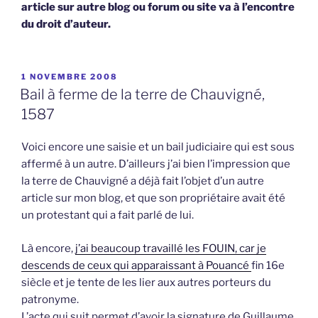
article sur autre blog ou forum ou site va à l’encontre
du droit d’auteur.
PUBLIÉ
1 NOVEMBRE 2008
LE
Bail à ferme de la terre de Chauvigné,
1587
Voici encore une saisie et un bail judiciaire qui est sous
affermé à un autre. D’ailleurs j’ai bien l’impression que
la terre de Chauvigné a déjà fait l’objet d’un autre
article sur mon blog, et que son propriétaire avait été
un protestant qui a fait parlé de lui.
Là encore,
j’ai beaucoup travaillé les FOUIN, car je
descends de ceux qui apparaissant à Pouancé
fin 16e
siècle et je tente de les lier aux autres porteurs du
patronyme.
L’acte qui suit permet d’avoir la signature de Guillaume