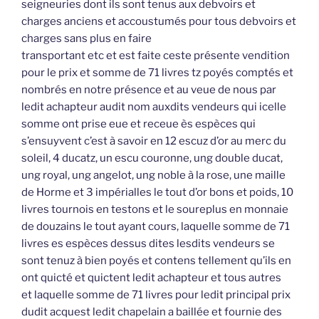
seigneuries dont ils sont tenus aux debvoirs et
charges anciens et accoustumés pour tous debvoirs et
charges sans plus en faire
transportant etc et est faite ceste présente vendition
pour le prix et somme de 71 livres tz poyés comptés et
nombrés en notre présence et au veue de nous par
ledit achapteur audit nom auxdits vendeurs qui icelle
somme ont prise eue et receue ès espèces qui
s’ensuyvent c’est à savoir en 12 escuz d’or au merc du
soleil, 4 ducatz, un escu couronne, ung double ducat,
ung royal, ung angelot, ung noble à la rose, une maille
de Horme et 3 impérialles le tout d’or bons et poids, 10
livres tournois en testons et le soureplus en monnaie
de douzains le tout ayant cours, laquelle somme de 71
livres es espèces dessus dites lesdits vendeurs se
sont tenuz à bien poyés et contens tellement qu’ils en
ont quicté et quictent ledit achapteur et tous autres
et laquelle somme de 71 livres pour ledit principal prix
dudit acquest ledit chapelain a baillée et fournie des