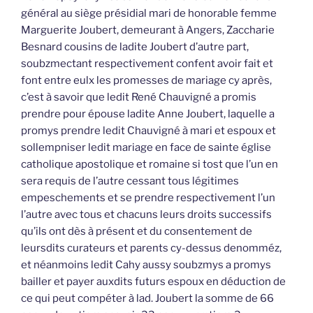
général au siège présidial mari de honorable femme
Marguerite Joubert, demeurant à Angers, Zaccharie
Besnard cousins de ladite Joubert d’autre part,
soubzmectant respectivement confent avoir fait et
font entre eulx les promesses de mariage cy après,
c’est à savoir que ledit René Chauvigné a promis
prendre pour épouse ladite Anne Joubert, laquelle a
promys prendre ledit Chauvigné à mari et espoux et
sollempniser ledit mariage en face de sainte église
catholique apostolique et romaine si tost que l’un en
sera requis de l’autre cessant tous légitimes
empeschements et se prendre respectivement l’un
l’autre avec tous et chacuns leurs droits successifs
qu’ils ont dès à présent et du consentement de
leursdits curateurs et parents cy-dessus denomméz,
et néanmoins ledit Cahy aussy soubzmys a promys
bailler et payer auxdits futurs espoux en déduction de
ce qui peut compéter à lad. Joubert la somme de 66