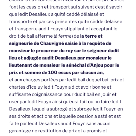
font les cession et transport sui suivent c’est à savoir
que ledit Desalleux a quité ceddé délaissé et
transporté et par ces présentes quite cèdde délaisse
et transporte audit Fouyn stipullant et acceptant le
droit de bail afferme (
à ferme
) de l
a terre et
seigneurie de Chauvigné saisie à la requête de
monsieur le procureur du roy sur le seigneur dudit
lieu et adjugée audit Desalleux par monsieur le
lieutenant de monsieur le sénéchal d’Anjou pour le
prix et somme de 100 escus par chacun an,
et aux charges portées par ledit bail duquel bail prix et
chartes d’iceluy ledit Fouyn a dict avoir bonne et
suffisante coignaissance pour dudit bail en jouir et
user par ledit Fouyn ainsi qu’eust fait ou pu faire ledit
Desalleux, lequel a subrogé et subroge ledit Fouyn en
ses droits et actions et laquelle cession a esté et est
faite par ledit Desalleux audit Fouyn sans aucun
garantage ne restitution de prix et a promis et