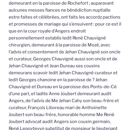
demeurant en la paroisse de Rochefort ; auparavant
aulcunes messes fiances ne bénédiction nuptialle
estre faites et célébrées, ont faits les accordz pactions
et promesses de mariage qui s’ensuivent : pour ce est il
que en la cour royale d’Angers endroit
personnellement establis ledit René Chauvigné
chirurgien, demeurant à la paroisse de Mozé, avec
l’advis et consentement de Jehan Chauvigné son oncle
et curateur, Georges Chauvigné aussi son oncle et de
Jehan Chauvigné et Jean Dureau ses cousins
demeurans scavoir ledit Jehan Chauvigné curateur et
ledit Georges chanoine en la paroisse de ? Jehan
Chauvigné et Dureau en la paroisse des Ponts-de-Cé
d’une part, et ladite Anne Joubert demeurant audit
Angers, de l’advis de Me Jehan Cahy son beau-frère et
curateur, François Liboreau mari de Anthoinette
Joubert son beau-frère, honorable homme Me René
Joubert advocat audit Angers son cousin germain,
René Lepoytevyn substitut de monsieur le lieutenant