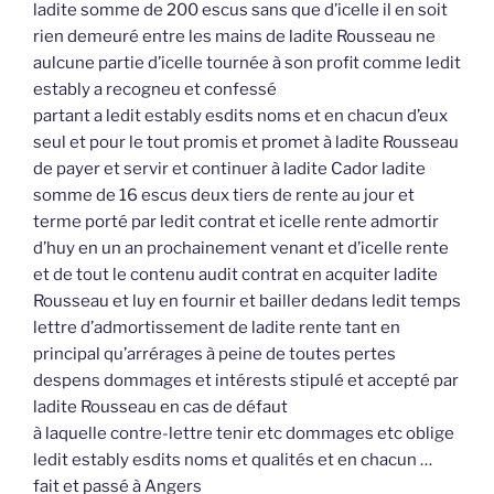
ladite somme de 200 escus sans que d’icelle il en soit
rien demeuré entre les mains de ladite Rousseau ne
aulcune partie d’icelle tournée à son profit comme ledit
estably a recogneu et confessé
partant a ledit estably esdits noms et en chacun d’eux
seul et pour le tout promis et promet à ladite Rousseau
de payer et servir et continuer à ladite Cador ladite
somme de 16 escus deux tiers de rente au jour et
terme porté par ledit contrat et icelle rente admortir
d’huy en un an prochainement venant et d’icelle rente
et de tout le contenu audit contrat en acquiter ladite
Rousseau et luy en fournir et bailler dedans ledit temps
lettre d’admortissement de ladite rente tant en
principal qu’arrérages à peine de toutes pertes
despens dommages et intérests stipulé et accepté par
ladite Rousseau en cas de défaut
à laquelle contre-lettre tenir etc dommages etc oblige
ledit estably esdits noms et qualités et en chacun …
fait et passé à Angers