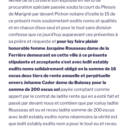
Renée de la Corbière son espouse en vertu de
procuration spéciale passée soubz la court du Plessis
de Marigné par devant Pichon notaire d’icelle le 15 de
ce présent mois soubzmetant esdits noms et qualités
et en chacun d’eux seul et pour le tout sans division
confesse que ce jourd’huy auparavant ces présentes à
sa prière et requeste et
pour luy faire plaisir
honorable femme Jacquine Rousseau dame de la
Ferrière demeurant en cette ville à ce présente
stipulante et acceptante s’est avec ledit estably
esdits noms solidairement obligé en la somme de 16
escus deux tiers de rente annuelle et perpétuelle
envers Jehanne Cador dame du Buisnay pour la
somme de 200 escus sol
payée comptant comme
appert par le contrat de ladite rente qui en a esté fait et
passé par devant nous et combien que par iceluy ladite
Rousseau ait eu et receu ladite somme de 200 escus
avec ledit estably esdits noms néanmoins la vérité est
que ledit estably esdits nom a pour le tout eu et receu