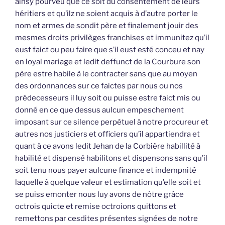
ainsy pourveu que ce soit du consentement de leurs
héritiers et qu’ilz ne soient acquis à d’autre porter le
nom et armes de sondit père et finalement jouir des
mesmes droits privilèges franchises et immunitez qu’il
eust faict ou peu faire que s’il eust esté conceu et nay
en loyal mariage et ledit deffunct de la Courbure son
père estre habile à le contracter sans que au moyen
des ordonnances sur ce faictes par nous ou nos
prédecesseurs il luy soit ou puisse estre faict mis ou
donné en ce que dessus aulcun empeschement
imposant sur ce silence perpétuel à notre procureur et
autres nos justiciers et officiers qu’il appartiendra et
quant à ce avons ledit Jehan de la Corbière habillité à
habilité et dispensé habilitons et dispensons sans qu’il
soit tenu nous payer aulcune finance et indempnité
laquelle à quelque valeur et estimation qu’elle soit et
se puiss emonter nous luy avons de nôtre grâce
octrois quicte et remise octroions quittons et
remettons par cesdites présentes signées de notre