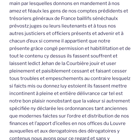
main par lesquelles donnons en mandement à nos
amez et féaulx les gens de nos comptes prédidents et
trésoriers généraux de France baillifs sénéchaulx
prévostz juges ou leurs lieutenants et à tous nos
autres justiciers et officiers présents et advenir et à
chacun d’eux si comme il appartient que notre
présente grâce congé permission et habitilitation et de
tout le contenu cy dessus ils fassent souffrent et
laissent ledict Jehan de la Courbière jouir et user
pleinement et paisiblement cessant et faisant cesser
tous troubles et empeschements au contraire lesquelz
si faicts mis ou donnez luy estoient ils fassent mettre
incontinent à pleine et entière délivrance car tel est
notre bon plaisir nonobstant que la valeur si autrement
spécifiée ny déclarée les ordonnances tant anciennes
que modernes faictes sur l’ordre et distribution de nos
finances et l’apport d’icelles en nos offices du Louvre
auxquelles et aux derogatoires des dérogatoires y
contenus nous avons pour ce regard et sans y