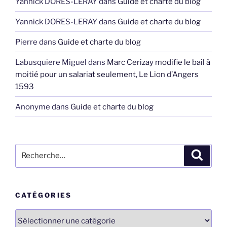
Yannick DORES-LERAY
dans
Guide et charte du blog
Yannick DORES-LERAY
dans
Guide et charte du blog
Pierre
dans
Guide et charte du blog
Labusquiere Miguel
dans
Marc Cerizay modifie le bail à
moitié pour un salariat seulement, Le Lion d’Angers
1593
Anonyme
dans
Guide et charte du blog
Recherche
Recher
pour
:
CATÉGORIES
Catégories