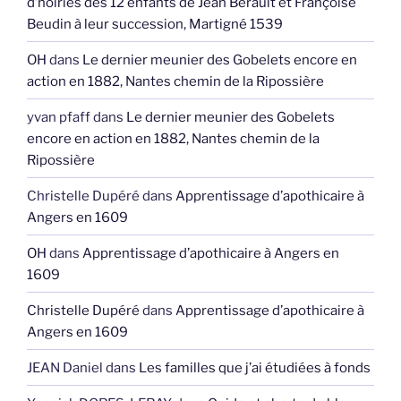
d’hoiries des 12 enfants de Jean Berault et Françoise
Beudin à leur succession, Martigné 1539
OH
dans
Le dernier meunier des Gobelets encore en
action en 1882, Nantes chemin de la Ripossière
yvan pfaff
dans
Le dernier meunier des Gobelets
encore en action en 1882, Nantes chemin de la
Ripossière
Christelle Dupéré
dans
Apprentissage d’apothicaire à
Angers en 1609
OH
dans
Apprentissage d’apothicaire à Angers en
1609
Christelle Dupéré
dans
Apprentissage d’apothicaire à
Angers en 1609
JEAN Daniel
dans
Les familles que j’ai étudiées à fonds