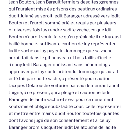
Jean Bouton, Jean Barault fermiers desdites garennes
qui l’auraient mise ès prisons des bestiaux ordinaires
dudit Juigné se seroit ledit Baranger adressé vers ledit
Bouton et l’auroit sommé prié et requis par plusieurs
et diverses fois luy rendre sadite vache, ce que ldit
Bouton n’auroit voulu faire qu’au préalable il ne luy eust
baillé bonne et suffisante caution de luy représenter
ladite vache ou luy payer le dommage que sa vache
auroit fait dans le git nouveau et bois taillis d’icelle
à quoy ledit Baranger obéissant sans néanmoings
approuver par luy sur le prétendu dommage qui aurait
esté fait par sadite vache, a présenté pour caution
Jacques Delatouche voiturier par eau demeurant audit
Juigné, à ce présent, qui a pleigé et cautionné ledit
Baranger de ladite vache et s’est pour ce deuement
soubzmis et obligé soubz ladite cour, icelle représenter
et mettre entre mains dudit Bouton toutefois quantes
dont l’avons jugé de son consentement et a iceluy
Baranger promis acquitter ledit Delatouche de ladite