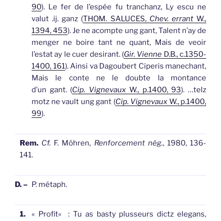
90
).
Le fer de l’espée fu tranchanz, Ly escu ne
valut .ij.
ganz
(
THOM. SALUCES,
Chev. errant
W.,
1394, 453
).
Je ne acompte ung
gant
, Talent n’ay de
menger ne boire tant ne quant, Mais de veoir
l’estat ay le cuer desirant. (
Gir. Vienne
D.B., c.1350-
1400, 161
).
Ainsi va Dagoubert Ciperis manechant,
Mais le conte ne le doubte la montance
d’un
gant
. (
Cip. Vignevaux
W., p.1400, 93
).
…telz
motz ne vault ung
gant
(
Cip. Vignevaux
W., p.1400,
99
).
Rem.
Cf.
F. Möhren,
Renforcement nég.
, 1980, 136-
141.
D. –
P. métaph.
1.
«
Profit
«
: Tu as basty plusseurs dictz elegans,