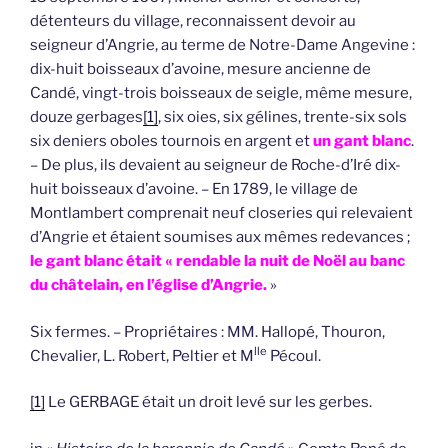
détenteurs du village, reconnaissent devoir au
seigneur d’Angrie, au terme de Notre-Dame Angevine :
dix-huit boisseaux d’avoine, mesure ancienne de
Candé, vingt-trois boisseaux de seigle, même mesure,
douze gerbages
[1]
, six oies, six gélines, trente-six sols
six deniers oboles tournois en argent et
un gant blanc
.
– De plus, ils devaient au seigneur de Roche-d’Iré dix-
huit boisseaux d’avoine. – En 1789, le village de
Montlambert comprenait neuf closeries qui relevaient
d’Angrie et étaient soumises aux mêmes redevances ;
le gant blanc était « rendable la nuit de Noël au banc
du châtelain, en l’église d’Angrie.
»
Six fermes. – Propriétaires : MM. Hallopé, Thouron,
lle
Chevalier, L. Robert, Peltier et M
Pécoul.
[1]
Le GERBAGE était un droit levé sur les gerbes.