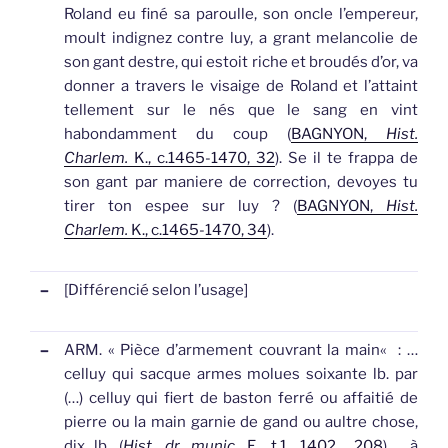
Roland eu finé sa paroulle, son oncle l’empereur,
moult indignez contre luy, a grant melancolie de
son
gant
destre, qui estoit riche et broudés d’or, va
donner a travers le visaige de Roland et l’attaint
tellement sur le nés que le sang en vint
habondamment du coup (
BAGNYON,
Hist.
Charlem.
K., c.1465-1470, 32
).
Se il te frappa de
son
gant
par maniere de correction, devoyes tu
tirer ton espee sur luy ? (
BAGNYON,
Hist.
Charlem.
K., c.1465-1470, 34
).
–
[Différencié selon l’usage]
–
ARM.
«
Pièce d’armement couvrant la main
«
: …
celluy qui sacque armes molues soixante lb. par
(…) celluy qui fiert de baston ferré ou affaitié de
pierre ou la main garnie de
gand
ou aultre chose,
dix lb. (
Hist. dr. munic.
E., t.1, 1402,,, 208
).
…à