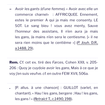
–
Avoir les gants (d’une femme).
«
Avoir avec elle un
commerce charnel
«
: AFFRICQUEE. Ennement,
estes le premier A qui ja mais me consenty. LE
SOT. Le sang bieu ! vous avez menty, Sauve
l’honneur des assistans, Il n’en aura ja mais
les
gans
, Ja mains n’en sera le centiesme. [« il ne
sera rien moins que le centième »] (
P. Jouh.
D.R.,
a.1488, 29
).
Rem.
Cf.
cet ex. tiré des
Farces
, Cohen XXII, v. 205-
206 : Quoy je cuydoie avoir les
gans
, Mais à ce que je
voy j’en suis veufve.
cf.
en outre FEW XVII, 506a.
.
[P. allus. à une chanson]
: GUILLOT (varlet, en
chantant). « Hau ! les
gans
, bergere ; Hau ! les
gans
,
les
gans
! » (
Retraict
T., c.1490, 198
).