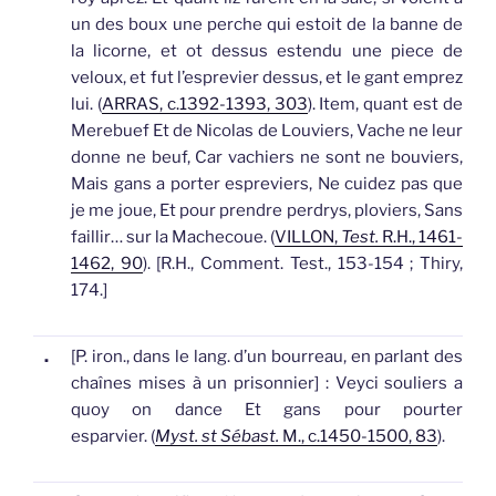
un des boux une perche qui estoit de la banne de
la licorne, et ot dessus estendu une piece de
veloux, et fut l’esprevier dessus, et le
gant
emprez
lui. (
ARRAS, c.1392-1393, 303
).
Item, quant est de
Merebuef Et de Nicolas de Louviers, Vache ne leur
donne ne beuf, Car vachiers ne sont ne bouviers,
Mais
gans
a porter espreviers, Ne cuidez pas que
je me joue, Et pour prendre perdrys, ploviers, Sans
faillir… sur la Machecoue. (
VILLON,
Test.
R.H., 1461-
1462, 90
). [R.H., Comment. Test., 153-154 ; Thiry,
174.]
.
[P. iron., dans le lang. d’un bourreau, en parlant des
chaînes mises à un prisonnier]
: Veyci souliers a
quoy on dance Et
gans
pour pourter
esparvier. (
Myst. st Sébast.
M., c.1450-1500, 83
).