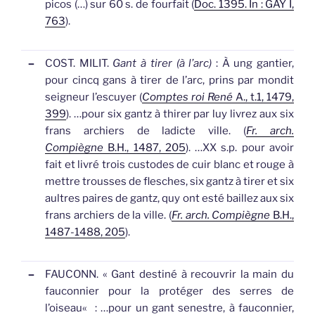
picos (…) sur 60 s. de fourfait (
Doc. 1395. In : GAY I,
763
).
–
COST. MILIT.
Gant à tirer (à l’arc)
: À ung gantier,
pour cincq
gans
à tirer de l’arc, prins par mondit
seigneur l’escuyer (
Comptes roi René
A., t.1, 1479,
399
).
…pour six
gantz
à thirer par luy livrez aux six
frans archiers de ladicte ville. (
Fr. arch.
Compiègne
B.H., 1487, 205
).
…XX s.p. pour avoir
fait et livré trois custodes de cuir blanc et rouge à
mettre trousses de flesches, six
gantz
à tirer et six
aultres paires de gantz, quy ont esté baillez aux six
frans archiers de la ville. (
Fr. arch. Compiègne
B.H.,
1487-1488, 205
).
–
FAUCONN.
«
Gant destiné à recouvrir la main du
fauconnier pour la protéger des serres de
l’oiseau
«
: …pour un
gant
senestre, à fauconnier,