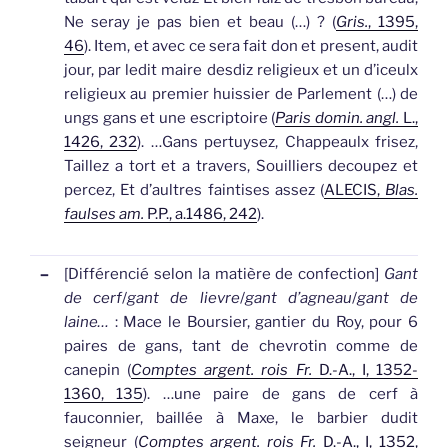
Ne seray je pas bien et beau (…) ? (
Gris.
, 1395,
46
).
Item, et avec ce sera fait don et present, audit
jour, par ledit maire desdiz religieux et un d’iceulx
religieux au premier huissier de Parlement (…) de
ungs
gans
et une escriptoire (
Paris domin. angl.
L.,
1426, 232
).
…
Gans
pertuysez, Chappeaulx frisez,
Taillez a tort et a travers, Souilliers decoupez et
percez, Et d’aultres faintises assez (
ALECIS,
Blas.
faulses am.
P.P., a.1486, 242
).
–
[Différencié selon la matière de confection]
Gant
de cerf
/
gant de lievre
/
gant d’agneau
/
gant de
laine…
: Mace le Boursier, gantier du Roy, pour 6
paires de
gans
, tant de chevrotin comme de
canepin (
Comptes argent. rois Fr.
D.-A., I, 1352-
1360, 135
).
…une paire de
gans
de cerf à
fauconnier, baillée à Maxe, le barbier dudit
seigneur (
Comptes argent. rois Fr.
D.-A., I, 1352,