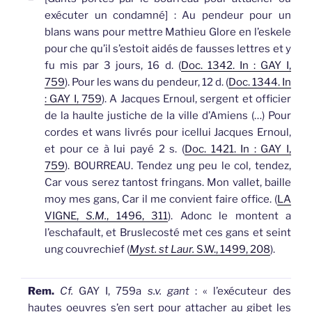
exécuter un condamné]
: Au pendeur pour un
blans
wans
pour mettre Mathieu Glore en l’eskele
pour che qu’il s’estoit aidés de fausses lettres et y
fu mis par 3 jours, 16 d. (
Doc. 1342. In : GAY I,
759
).
Pour les
wans
du pendeur, 12 d. (
Doc. 1344. In
: GAY I, 759
).
A Jacques Ernoul, sergent et officier
de la haulte justiche de la ville d’Amiens (…) Pour
cordes et
wans
livrés pour icellui Jacques Ernoul,
et pour ce à lui payé 2 s. (
Doc. 1421. In : GAY I,
759
).
BOURREAU. Tendez ung peu le col, tendez,
Car vous serez tantost fringans. Mon vallet, baille
moy mes
gans
, Car il me convient faire office. (
LA
VIGNE,
S.M.
, 1496, 311
).
Adonc le montent a
l’eschafault, et Bruslecosté met ces
gans
et seint
ung couvrechief (
Myst. st Laur.
S.W., 1499, 208
).
Rem.
Cf.
GAY I, 759a
s.v. gant
: « l’exécuteur des
hautes oeuvres s’en sert pour attacher au gibet les