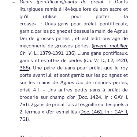
–
Gants (pontificaux)
/
gants de prelat.
«
Gants
liturgiques remis à l’évêque lors du son sacre et
qu’il utilise pour porter la
crosse
«
: Ungs
gans
pour prélat, pontifficaulx,
garniz, par les poignez et dessus la main, de Agnus
Dei de grosses perles ; et est ledit ouvrage de
maçonnerie de grosses perles. (
Invent. mobilier
Ch. V
, L., 1379-1391, 136
).
…uns
gans
pontificaux,
garnis et estoffez de perles (
Ch. VI
, D., t.2, 1420,
368
).
Une paire de
gans
pour prélat que le roy
porte avant lui, et sont garniz sur les poingnez et
sur les mains de
Agnus Dei
de menues perles,
prisé 4 l. – Uns autres petits
gans
à prélat de
broderie sur champ d’or (
Doc. 1424. In : GAY I,
761
).
2
gans
de prélat fais à l’esguille sur lesquels a
2 fermaulx d’or esmaillés (
Doc. 1461. In : GAY I,
761
).