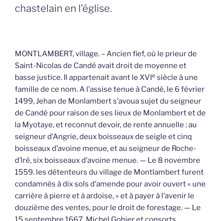
chastelain en l’église.
MONTLAMBERT, village. – Ancien fief, où le prieur de
Saint-Nicolas de Candé avait droit de moyenne et
e
basse justice. Il appartenait avant le XVI
siècle à une
famille de ce nom. A l’assise tenue à Candé, le 6 février
1499, Jehan de Monlambert s’avoua sujet du seigneur
de Candé pour raison de ses lieux de Monlambert et de
la Myotaye, et reconnut devoir, de rente annuelle : au
seigneur d’Angrie, deux boisseaux de seigle et cinq
boisseaux d’avoine menue, et au seigneur de Roche-
d’lré, six boisseaux d’avoine menue. — Le 8 novembre
1559. les détenteurs du village de Montlambert furent
condamnés à dix sols d’amende pour avoir ouvert « une
carrière à pierre et à ardoise, » et à payer à l’avenir le
douzième des ventes, pour le droit de forestage. — Le
15 septembre 1667, Michel Gohier et consorts,