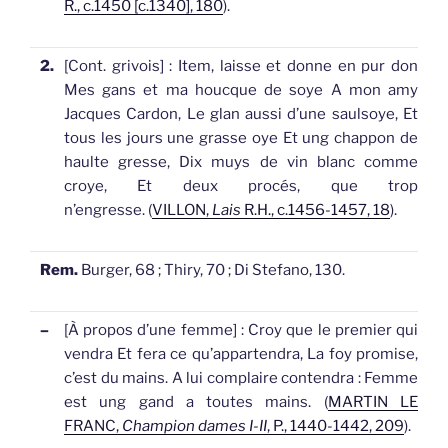
R., c.1450 [c.1340], 180
).
2.
[Cont. grivois]
: Item, laisse et donne en pur don
Mes
gans
et ma houcque de soye A mon amy
Jacques Cardon, Le glan aussi d’une saulsoye, Et
tous les jours une grasse oye Et ung chappon de
haulte gresse, Dix muys de vin blanc comme
croye, Et deux procés, que trop
n’engresse. (
VILLON,
Lais
R.H., c.1456-1457, 18
).
Rem.
Burger, 68 ; Thiry, 70 ; Di Stefano, 130.
–
[À propos d’une femme]
: Croy que le premier qui
vendra Et fera ce qu’appartendra, La foy promise,
c’est du mains. A lui complaire contendra : Femme
est ung
gand
a toutes mains. (
MARTIN LE
FRANC,
Champion dames I-II
, P., 1440-1442, 209
).