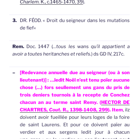
Charlem.
K., c.1465-1470, 39
).
3.
DR. FÉOD.
«
Droit du seigneur dans les mutations
de fief
«
Rem.
Doc. 1447 (
…tous les
wans
qu’il appartient a
avoir a toutes heritanches et reliefs.
) ds GD IV, 217c.
–
[Redevance annuelle due au seigneur (ou à son
lieutenant)]
: …ledit Noël n’est tenu poïer aucune
chose (…) fors seullement uns
gans
du pris de
trois deniers tournois à la recepte de Conchez
chacun an au terme saint Remy. (
HECTOR DE
CHARTRES,
Cout.
R., 1398-1408, 299
).
Item
, ilz
doivent avoir fueillée pour leurs loges de la foire
de saint Laurens. Et pour ce doivent païer au
verdier et aux sergens ledit jour à chacun