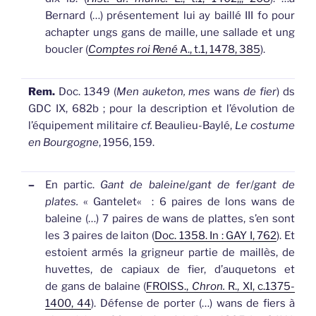
Bernard (…) présentement lui ay baillé III fo pour
achapter ungs
gans
de maille, une sallade et ung
boucler (
Comptes roi René
A., t.1, 1478, 385
).
Rem.
Doc. 1349 (
Men auketon, mes
wans
de fier
) ds
GDC IX, 682b ; pour la description et l’évolution de
l’équipement militaire
cf.
Beaulieu-Baylé,
Le costume
en Bourgogne
, 1956, 159.
–
En partic.
Gant de baleine
/
gant de fer
/
gant de
plates.
«
Gantelet
«
: 6 paires de lons
wans
de
baleine (…) 7 paires de
wans
de plattes, s’en sont
les 3 paires de laiton (
Doc. 1358. In : GAY I, 762
).
Et
estoient armés la grigneur partie de maillès, de
huvettes, de capiaux de fier, d’auquetons et
de
gans
de balaine (
FROISS.,
Chron.
R., XI, c.1375-
1400, 44
).
Défense de porter (…)
wans
de fiers à