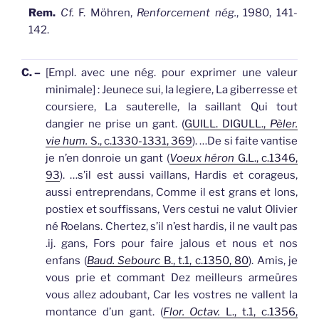
Rem.
Cf.
F. Möhren,
Renforcement nég.
, 1980, 141-
142.
C. –
[Empl. avec une nég. pour exprimer une valeur
minimale]
: Jeunece sui, la legiere, La giberresse et
coursiere, La sauterelle, la saillant Qui tout
dangier ne prise un
gant
. (
GUILL. DIGULL.,
Pèler.
vie hum.
S., c.1330-1331, 369
).
…De si faite vantise
je n’en donroie un
gant
(
Voeux héron
G.L., c.1346,
93
).
…s’il est aussi vaillans, Hardis et corageus,
aussi entreprendans, Comme il est grans et lons,
postiex et souffissans, Vers cestui ne valut Olivier
né Roelans. Chertez, s’il n’est hardis, il ne vault pas
.ij.
gans
, Fors pour faire jalous et nous et nos
enfans (
Baud. Sebourc
B., t.1, c.1350, 80
).
Amis, je
vous prie et commant Dez meilleurs armeüres
vous allez adoubant, Car les vostres ne vallent la
montance d’un
gant
. (
Flor. Octav.
L., t.1, c.1356,