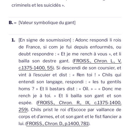
criminels et les suicidés ».
B. –
[Valeur symbolique du gant]
1.
[En signe de soumission]
: Adonc respondi li rois
de France, si com je fui depuis enfourmés, ou
deubt respondre : « Et je me rench à vous », et li
bailla son destre
gant
. (
FROISS.,
Chron.
L., V,
c.1375-1400, 55
).
Si descendi de son coursier, et
vint à l’escuier et dist : « Ren toi ! » Chils qui
entendi son langage, respondi : « Ies tu gentils
homs ? » Et li bastars dist : « Oïl. » – « Donc me
rench je à toi. » Et li bailla son
gant
et son
espée. (
FROISS.,
Chron.
R., IX, c.1375-1400,
259
).
Chils prist le roi d’Escoce par vaillance de
corps et d’armes, et ot son
gant
et le fist fiancier a
lui. (
FROISS.,
Chron.
D., p.1400, 781
).