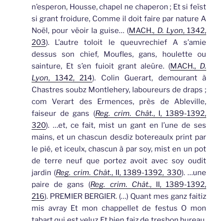
n’esperon, Housse, chapel ne chaperon ; Et si feïst
si grant froidure, Comme il doit faire par nature A
Noël, pour vëoir la guise… (
MACH.,
D. Lyon
, 1342,
203
).
L’autre toloit le queuvrechief A s’amie
dessus son chief, Moufles,
gans
, houlette ou
sainture, Et s’en fuioit grant aleüre. (
MACH.,
D.
Lyon
, 1342, 214
).
Colin Guerart, demourant à
Chastres soubz Montlehery, laboureurs de draps ;
com Verart des Ermences, près de Ableville,
faiseur de
gans
(
Reg. crim. Chât.
, I, 1389-1392,
320
).
…et, ce fait, mist un
gant
en l’une de ses
mains, et un chascun desdiz botereaulx print par
le pié, et iceulx, chascun à par soy, mist en un pot
de terre neuf que portez avoit avec soy oudit
jardin (
Reg. crim. Chât.
, II, 1389-1392, 330
).
…une
paire de
gans
(
Reg. crim. Chât.
, II, 1389-1392,
216
).
PREMIER BERGIER. (…) Quant mes
ganz
faitiz
mis avray Et mon chappellet de festus O mon
tabart qui est veluz Et bien faiz de tresbon bureau,