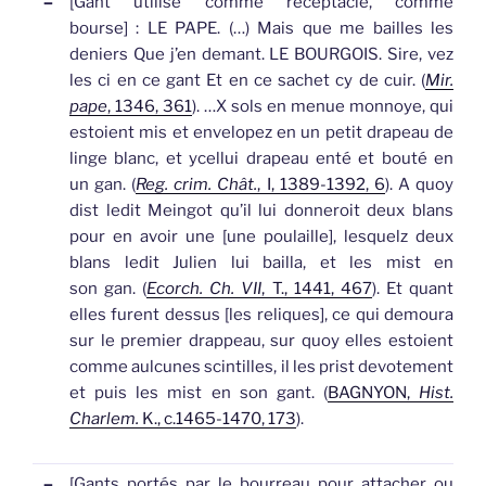
–
[Gant utilisé comme réceptacle, comme
bourse]
: LE PAPE. (…) Mais que me bailles les
deniers Que j’en demant. LE BOURGOIS. Sire, vez
les ci en ce
gant
Et en ce sachet cy de cuir. (
Mir.
pape
, 1346, 361
).
…X sols en menue monnoye, qui
estoient mis et envelopez en un petit drapeau de
linge blanc, et ycellui drapeau enté et bouté en
un
gan
. (
Reg. crim. Chât.
, I, 1389-1392, 6
).
A quoy
dist ledit Meingot qu’il lui donneroit deux blans
pour en avoir une [
une poulaille
], lesquelz deux
blans ledit Julien lui bailla, et les mist en
son
gan
. (
Ecorch. Ch. VII
, T., 1441, 467
).
Et quant
elles furent dessus [
les reliques
], ce qui demoura
sur le premier drappeau, sur quoy elles estoient
comme aulcunes scintilles, il les prist devotement
et puis les mist en son
gant
. (
BAGNYON,
Hist.
Charlem.
K., c.1465-1470, 173
).
–
[Gants portés par le bourreau pour attacher ou