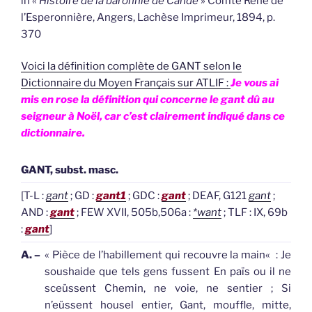
in «
Histoire de la baronnie de Candé
» Comte René de
l’Esperonnière, Angers, Lachèse Imprimeur, 1894, p.
370
Voici la définition complète de GANT selon le
Dictionnaire du Moyen Français sur ATLIF :
Je vous ai
mis en rose la définition qui concerne le gant dû au
seigneur à Noël, car c’est clairement indiqué dans ce
dictionnaire.
GANT, subst. masc.
[T-L :
gant
; GD :
gant1
; GDC :
gant
; DEAF, G121
gant
;
AND :
gant
; FEW XVII, 505b,506a :
*want
; TLF : IX, 69b
:
gant
]
A. –
«
Pièce de l’habillement qui recouvre la main
«
: Je
soushaide que tels gens fussent En païs ou il ne
sceüssent Chemin, ne voie, ne sentier ; Si
n’eüssent housel entier,
Gant
, mouffle, mitte,