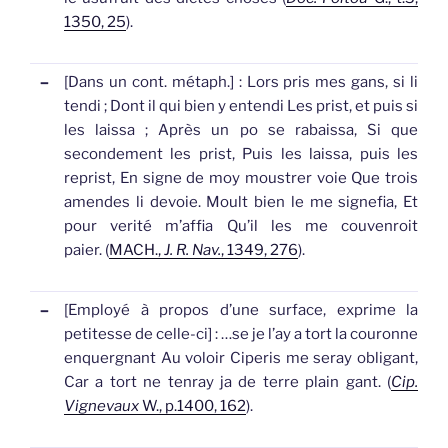
1350, 25
).
–
[Dans un cont. métaph.]
: Lors pris mes
gans
, si li
tendi ; Dont il qui bien y entendi Les prist, et puis si
les laissa ; Après un po se rabaissa, Si que
secondement les prist, Puis les laissa, puis les
reprist, En signe de moy moustrer voie Que trois
amendes li devoie. Moult bien le me signefia, Et
pour verité m’affia Qu’il les me couvenroit
paier. (
MACH.,
J. R. Nav.
, 1349, 276
).
–
[Employé à propos d’une surface, exprime la
petitesse de celle-ci]
: …se je l’ay a tort la couronne
enquergnant Au voloir Ciperis me seray obligant,
Car a tort ne tenray ja de terre plain
gant
. (
Cip.
Vignevaux
W., p.1400, 162
).