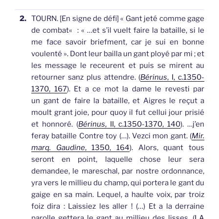
2.
TOURN.
[En signe de défi]
«
Gant jeté comme gage
de combat
«
: « …et s’il vuelt faire la bataille, si le
me face savoir briefment, car je sui en bonne
voulenté ». Dont leur bailla un
gant
ployé par mi ; et
les message le receurent et puis se mirent au
retourner sanz plus attendre. (
Bérinus
, I, c.1350-
1370, 167
).
Et a ce mot la dame le revesti par
un
gant
de faire la bataille, et Aigres le reçut a
moult grant joie, pour quoy il fut cellui jour prisié
et honnoré. (
Bérinus
, II, c.1350-1370, 140
).
…j’en
feray bataille Contre toy (…). Vezci mon
gant
. (
Mir.
marq. Gaudine
, 1350, 164
).
Alors, quant tous
seront en point, laquelle chose leur sera
demandee, le mareschal, par nostre ordonnance,
yra vers le millieu du champ, qui portera le
gant
du
gaige en sa main. Lequel, a haulte voix, par troiz
foiz dira : Laissiez les aller ! (…) Et a la derraine
parolle gettera le
gant
au millieu des lisses. (
LA