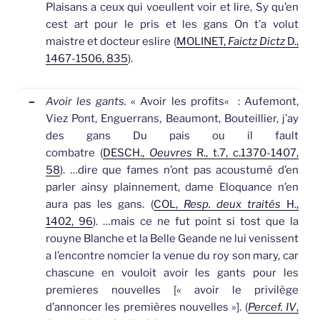
Plaisans a ceux qui voeullent voir et lire, Sy qu’en
cest art pour le pris et les
gans
On t’a volut
maistre et docteur eslire (
MOLINET,
Faictz Dictz
D.,
1467-1506, 835
).
–
Avoir les gants.
«
Avoir les profits
«
: Aufemont,
Viez Pont, Enguerrans, Beaumont, Bouteillier, j’ay
des
gans
Du pais ou il fault
combatre (
DESCH.,
Oeuvres
R., t.7, c.1370-1407,
58
).
…dire que fames n’ont pas acoustumé d’en
parler ainsy plainnement, dame Eloquance n’en
aura pas les
gans
. (
COL,
Resp. deux traités
H.,
1402, 96
).
…mais ce ne fut point si tost que la
rouyne Blanche et la Belle Geande ne lui venissent
a l’encontre nomcier la venue du roy son mary, car
chascune en vouloit avoir les
gants
pour les
premieres nouvelles [
« avoir le privilège
d’annoncer les premières nouvelles »
]. (
Percef. IV
,