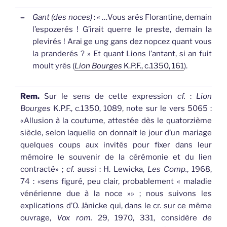
–
Gant (des noces)
: « …Vous arés Florantine, demain
l’espozerés ! G’irait querre le preste, demain la
plevirés ! Arai ge ung
gans
dez nopcez quant vous
la pranderés ? » Et quant Lions l’antant, si an fuit
moult yrés (
Lion Bourges
K.P.F., c.1350, 161
).
Rem.
Sur le sens de cette expression
cf.
:
Lion
Bourges
K.P.F., c.1350, 1089, note sur le vers 5065 :
«Allusion à la coutume, attestée dès le quatorzième
siècle, selon laquelle on donnait le jour d’un mariage
quelques coups aux invités pour fixer dans leur
mémoire le souvenir de la cérémonie et du lien
contracté» ;
cf.
aussi : H. Lewicka,
Les Comp.
, 1968,
74 : «sens figuré, peu clair, probablement « maladie
vénérienne due à la noce »» ; nous suivons les
explications d’O. Jänicke qui, dans le cr. sur ce même
ouvrage,
Vox rom.
29, 1970, 331, considère
de