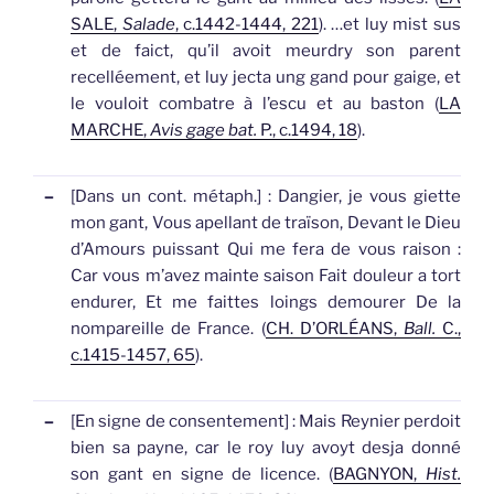
SALE,
Salade
, c.1442-1444, 221
).
…et luy mist sus
et de faict, qu’il avoit meurdry son parent
recelléement, et luy jecta ung
gand
pour gaige, et
le vouloit combatre à l’escu et au baston (
LA
MARCHE,
Avis gage bat.
P., c.1494, 18
).
–
[Dans un cont. métaph.]
: Dangier, je vous giette
mon
gant
, Vous apellant de traïson, Devant le Dieu
d’Amours puissant Qui me fera de vous raison :
Car vous m’avez mainte saison Fait douleur a tort
endurer, Et me faittes loings demourer De la
nompareille de France. (
CH. D’ORLÉANS,
Ball.
C.,
c.1415-1457, 65
).
–
[En signe de consentement]
: Mais Reynier perdoit
bien sa payne, car le roy luy avoyt desja donné
son
gant
en signe de licence. (
BAGNYON,
Hist.