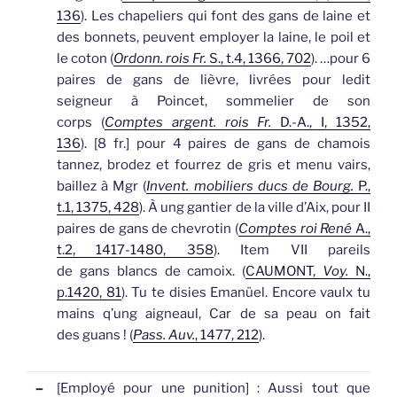
136
).
Les chapeliers qui font des
gans
de laine et
des bonnets, peuvent employer la laine, le poil et
le coton (
Ordonn. rois Fr.
S., t.4, 1366, 702
).
…pour 6
paires de
gans
de lièvre, livrées pour ledit
seigneur à Poincet, sommelier de son
corps (
Comptes argent. rois Fr.
D.-A., I, 1352,
136
).
[
8 fr.
] pour 4 paires de
gans
de chamois
tannez, brodez et fourrez de gris et menu vairs,
baillez à Mgr (
Invent. mobiliers ducs de Bourg.
P.,
t.1, 1375, 428
).
À ung gantier de la ville d’Aix, pour II
paires de
gans
de chevrotin (
Comptes roi René
A.,
t.2, 1417-1480, 358
).
Item VII pareils
de
gans
blancs de camoix. (
CAUMONT,
Voy.
N.,
p.1420, 81
).
Tu te disies Emanüel. Encore vaulx tu
mains q’ung aigneaul, Car de sa peau on fait
des
guans
! (
Pass. Auv.
, 1477, 212
).
–
[Employé pour une punition]
: Aussi tout que