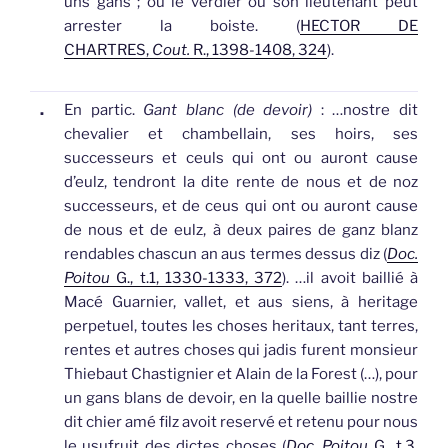
uns
gans
; ou le verdier ou son lieutenant peut
arrester la boiste. (
HECTOR DE
CHARTRES,
Cout.
R., 1398-1408, 324
).
.
En partic.
Gant blanc (de devoir)
: …nostre dit
chevalier et chambellain, ses hoirs, ses
successeurs et ceuls qui ont ou auront cause
d’eulz, tendront la dite rente de nous et de noz
successeurs, et de ceus qui ont ou auront cause
de nous et de eulz, à deux paires de
ganz
blanz
rendables chascun an aus termes dessus diz (
Doc.
Poitou
G., t.1, 1330-1333, 372
).
…il avoit baillié à
Macé Guarnier, vallet, et aus siens, à heritage
perpetuel, toutes les choses heritaux, tant terres,
rentes et autres choses qui jadis furent monsieur
Thiebaut Chastignier et Alain de la Forest (…), pour
un
gans
blans de devoir, en la quelle baillie nostre
dit chier amé filz avoit reservé et retenu pour nous
le usufruit des dictes choses (
Doc. Poitou
G., t.3,