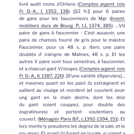
livré audit mons d’Orliens (
Comptes argent. rois
Fr.
D.-A., I, 1352, 138
).
[
[12 fr.]
] pour 6 paires
de
gans
pour les fauconniezrs de Mgr (
Invent.
mobiliers ducs de Bourg.
P., t.1, 1374, 385
).
…VIJ
paire de
gans
à fauconnier : C’est assavoir, une
paire de chamois fourré de gris pour le maistre
Fauconnier, pour ce 48 s. p. Item, une paire
doublés d’ iraingne de Malines, 48 s. p. Et les
autres V paire sont tous senestres, à fauconnier,
et a chascun gant VJ longes (
Comptes argent. rois
Fr.
D.-A., II, 1387, 220
).
[
D’une variété d’éperviers
]…
et mesmes quant on les paist ilz estraignent et
saillent au visaige et mordent (et couvient avoir
ung
gant
en la main destre, dont les doiz
du
gant
soient couppez, pour doubte des
esgratinures) et portent voulentiers au
couvert. (
Ménagier Paris
B.F., c.1392-1394, 151
).
Et
lors monte ly preudoms les degrez de la sale, et le
roy aprez. Et quant ilz furent en la sale, si voient a