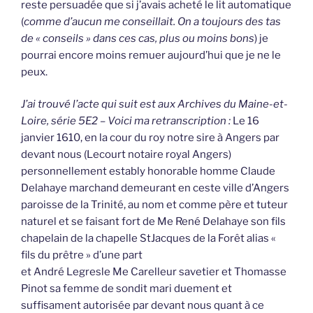
reste persuadée que si j’avais acheté le lit automatique
(
comme d’aucun me conseillait. On a toujours des tas
de « conseils » dans ces cas, plus ou moins bons
) je
pourrai encore moins remuer aujourd’hui que je ne le
peux.
J’ai trouvé l’acte qui suit est aux Archives du Maine-et-
Loire, série 5E2 – Voici ma retranscription :
Le 16
janvier 1610, en la cour du roy notre sire à Angers par
devant nous (Lecourt notaire royal Angers)
personnellement estably honorable homme Claude
Delahaye marchand demeurant en ceste ville d’Angers
paroisse de la Trinité, au nom et comme père et tuteur
naturel et se faisant fort de Me René Delahaye son fils
chapelain de la chapelle StJacques de la Forêt alias «
fils du prêtre » d’une part
et André Legresle Me Carelleur savetier et Thomasse
Pinot sa femme de sondit mari duement et
suffisament autorisée par devant nous quant à ce