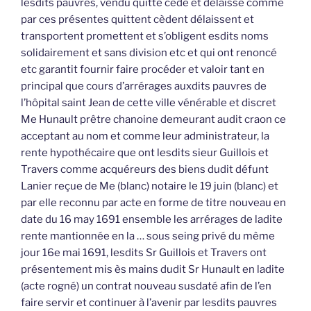
lesdits pauvres, vendu quitté cedé et délaissé comme
par ces présentes quittent cèdent délaissent et
transportent promettent et s’obligent esdits noms
solidairement et sans division etc et qui ont renoncé
etc garantit fournir faire procéder et valoir tant en
principal que cours d’arrérages auxdits pauvres de
l’hôpital saint Jean de cette ville vénérable et discret
Me Hunault prêtre chanoine demeurant audit craon ce
acceptant au nom et comme leur administrateur, la
rente hypothécaire que ont lesdits sieur Guillois et
Travers comme acquéreurs des biens dudit défunt
Lanier reçue de Me (blanc) notaire le 19 juin (blanc) et
par elle reconnu par acte en forme de titre nouveau en
date du 16 may 1691 ensemble les arrérages de ladite
rente mantionnée en la … sous seing privé du même
jour 16e mai 1691, lesdits Sr Guillois et Travers ont
présentement mis ès mains dudit Sr Hunault en ladite
(acte rogné) un contrat nouveau susdaté afin de l’en
faire servir et continuer à l’avenir par lesdits pauvres