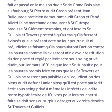
fait et passé en la maison dudit Sr de Grand Bois sise
au faubourg St Pierre dudit Craon présent Jean
Bullouarde praticien demeurant audit Craon et René
Allard l’aîné marchand demeurant à St Eutrope
paroisse St Clément tesmoins, et ont lesdits Sr
Guillois et Travers protesté qu’au cas qu’ils fussent
évincés que le présent acte ne leur pourra nuir ni
préjudicier se faisant qu’ils poursuivront l’action contre
les pauvres comme ils aviseront afin d’avoir restitution
du don porté et réglé par ledit acte sous seing privé
dudit jour 1er mars 1691 ce que ledit Sr Hunault a pour
les pauvres promis faire en cas que les Sr Travers et
Guillois ne restent pas paisibles en l’adjudication des
biens dudit defunt Lanier ainsy qu’il est porté par ledit
écrit sous seing privé # même les intérêts de ladite
rente hypothécaire de 10 livres pour lors toucher si
faire se doit sans au surplus déroger aux droits desdits
Sr Travers et Guillois