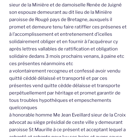
sieur de la Minière et de damoiselle Renée de Juigné
son espouze demeurant au dit lieu de la Minière
paroisse de Rougé pays de Bretagne, auxquels il
promet et demeure tenu faire ratiffier ces présenes et
à l’accomplissement et entretenement d’icelles
solidairement obliger et en fournir à l’acquéreur cy
après lettres vallables de rattification et obligation
solidaire dedans 3 mois prochains venans, à paine etc
ces présentes néanmoins etc
a volontairement recogneu et confessé avoir vendu
quitté céddé délaissé et transporté et par ces
présentes vend quitte cèdde délaisse et transporte
perpétuellement par héritage et promet garantir de
tous troubles hypothèques et empeschements
quelconques
à honorable homme Me Jean Eveillard sieur de la Croix
advocat au siège présidial de ceste ville y demeurant
paroisse St Maurille à ce présent et acceptant lequel a
achapté et achapte pour luy ses hoirs et ayans cause