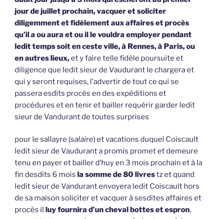
jour de juillet prochain, vacquer et soliciter
diligemment et fidèlement aux affaires et procès
qu’il a ou aura et ou il le vouldra employer pendant
ledit temps soit en ceste ville, à Rennes, à Paris, ou
en autres lieux,
et y faire telle fidèle poursuite et
diligence que ledit sieur de Vaudurant le chargera et
qui y seront requises, l’advertir de tout ce qui se
passera esdits procès en des expéditions et
procédures et en tenir et bailler requérir garder ledit
sieur de Vandurant de toutes surprises
pour le sallayre (
salaire
) et vacations duquel Coiscault
ledit sieur de Vaudurant a promis promet et demeure
tenu en payer et bailler d’huy en 3 mois prochain et à la
fin desdits 6 mois
la somme de 80 livres
tz et quand
ledit sieur de Vandurant envoyera ledit Coiscault hors
de sa maison soliciter et vacquer à sesdites affaires et
procès il
luy fournira d’un cheval bottes et espron
,