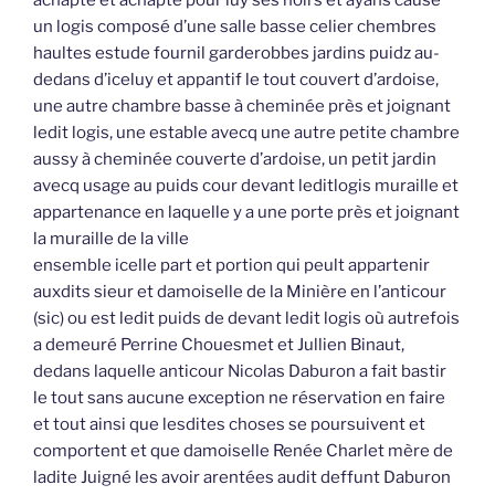
un logis composé d’une salle basse celier chembres
haultes estude fournil garderobbes jardins puidz au-
dedans d’iceluy et appantif le tout couvert d’ardoise,
une autre chambre basse à cheminée près et joignant
ledit logis, une estable avecq une autre petite chambre
aussy à cheminée couverte d’ardoise, un petit jardin
avecq usage au puids cour devant leditlogis muraille et
appartenance en laquelle y a une porte près et joignant
la muraille de la ville
ensemble icelle part et portion qui peult appartenir
auxdits sieur et damoiselle de la Minière en l’anticour
(sic) ou est ledit puids de devant ledit logis où autrefois
a demeuré Perrine Chouesmet et Jullien Binaut,
dedans laquelle anticour Nicolas Daburon a fait bastir
le tout sans aucune exception ne réservation en faire
et tout ainsi que lesdites choses se poursuivent et
comportent et que damoiselle Renée Charlet mère de
ladite Juigné les avoir arentées audit deffunt Daburon