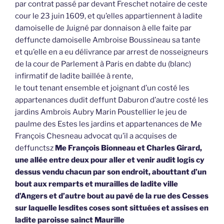
par contrat passé par devant Freschet notaire de ceste
cour le 23 juin 1609, et qu’elles appartiennent à ladite
damoiselle de Juigné par donnaison à elle faite par
deffuncte damoiselle Ambroise Boussineau sa tante
et qu’elle en a eu délivrance par arrest de nosseigneurs
de la cour de Parlement à Paris en dabte du (blanc)
infirmatif de ladite baillée à rente,
le tout tenant ensemble et joignant d’un costé les
appartenances dudit deffunt Daburon d’autre costé les
jardins Ambrois Aubry Marin Poustellier le jeu de
paulme des Estes les jardins et appartenances de Me
François Chesneau advocat qu’il a acquises de
deffunctsz
Me François Bionneau et Charles Girard,
une allée entre deux pour aller et venir audit logis cy
dessus vendu chacun par son endroit, abouttant d’un
bout aux remparts et murailles de ladite ville
d’Angers et d’autre bout au pavé de la rue des Cesses
sur laquelle lesdites coses sont sittuées et assises en
ladite paroisse sainct Maurille