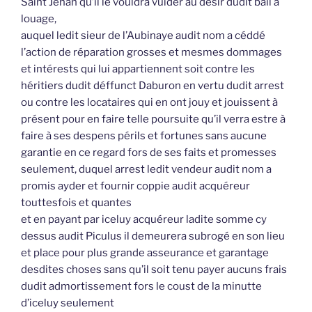
Saint Jehan qu’il le vouldra vuider au désir dudit bail à
louage,
auquel ledit sieur de l’Aubinaye audit nom a céddé
l’action de réparation grosses et mesmes dommages
et intérests qui lui appartiennent soit contre les
héritiers dudit déffunct Daburon en vertu dudit arrest
ou contre les locataires qui en ont jouy et jouissent à
présent pour en faire telle poursuite qu’il verra estre à
faire à ses despens périls et fortunes sans aucune
garantie en ce regard fors de ses faits et promesses
seulement, duquel arrest ledit vendeur audit nom a
promis ayder et fournir coppie audit acquéreur
touttesfois et quantes
et en payant par iceluy acquéreur ladite somme cy
dessus audit Piculus il demeurera subrogé en son lieu
et place pour plus grande asseurance et garantage
desdites choses sans qu’il soit tenu payer aucuns frais
dudit admortissement fors le coust de la minutte
d’iceluy seulement