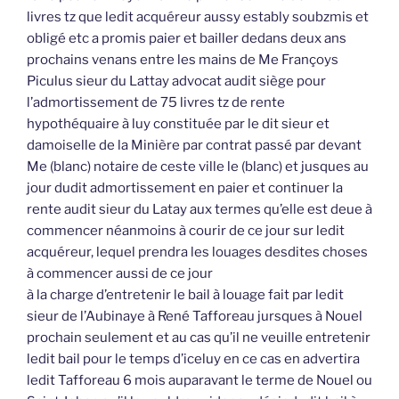
livres tz que ledit acquéreur aussy estably soubzmis et
obligé etc a promis paier et bailler dedans deux ans
prochains venans entre les mains de Me Françoys
Piculus sieur du Lattay advocat audit siège pour
l’admortissement de 75 livres tz de rente
hypothéquaire à luy constituée par le dit sieur et
damoiselle de la Minière par contrat passé par devant
Me (blanc) notaire de ceste ville le (blanc) et jusques au
jour dudit admortissement en paier et continuer la
rente audit sieur du Latay aux termes qu’elle est deue à
commencer néanmoins à courir de ce jour sur ledit
acquéreur, lequel prendra les louages desdites choses
à commencer aussi de ce jour
à la charge d’entretenir le bail à louage fait par ledit
sieur de l’Aubinaye à René Tafforeau jursques à Nouel
prochain seulement et au cas qu’il ne veuille entretenir
ledit bail pour le temps d’iceluy en ce cas en advertira
ledit Tafforeau 6 mois auparavant le terme de Nouel ou