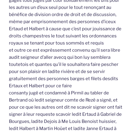
gages tous jugés par cour solidairement les uns pour
les autres un d’eux seul pour le tout renonçant au
bénéfice de division ordre de droit et de discussion,
même par emprisonnement des personnes d’iceux
Ertaud et Halbert à cause que c’est pour jouissance de
droits champestres le tout suivant les ordonnances
royaux se tenant pour tous sommés et requis
et outre ce est expréssement convenu qu’il sera libre
audit seigneur d’aller avecq qui bon luy semblera
toutetois et quantes qu’il le souhaitera faire pescher
pour son plaisir en ladite rivière et de se servir
gratuitement des personnes barges et filets desdits
Ertaux et Halbert pour ce faire
consanty jugé et condamné à Pirmil au tabler de
Bertrand où ledit seigneur comte de Rezé a signé, et
pour ce que les autres ont dit ne scavoir signer ont fait
signer à leur requeste scavoir ledit Ertaud à Gabriel de
Bourgues, ladite Dejois à Me Louis Benoist huissier,
ledit Halbert à Martin Hoüet et ladite Janne Ertaud à