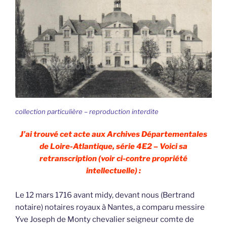
collection particulière – reproduction interdite
J’ai trouvé cet acte aux Archives Départementales
de Loire-Atlantique, série 4E2 – Voici sa
retranscription (voir ci-contre propriété
intellectuelle) :
Le 12 mars 1716 avant midy, devant nous (Bertrand
notaire) notaires royaux à Nantes, a comparu messire
Yve Joseph de Monty chevalier seigneur comte de