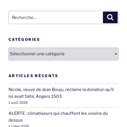
Recherche
Recher
pour
:
CATÉGORIES
Catégories
ARTICLES RÉCENTS
Nicole, veuve de Jean Bouju, réclame la donation qu’il
lui avait faite, Angers 1503
1 août 2026
ALERTE : climatiseurs qui chauffent les voisins du
dessus
1 juillet 2026