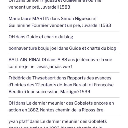
OH
dans
Simon Nigueau et Guillemine Fournier
vendent un pré, Juvardeil 1583
Marie laure MARTIN
dans
Simon Nigueau et
Guillemine Fournier vendent un pré, Juvardeil 1583
OH
dans
Guide et charte du blog
bonnaventure bouju joel
dans
Guide et charte du blog
BALLAIN-RINALDI
dans
A 88 ans je découvre la vue
comme je ne l’avais jamais vue !
Frédéric de Thysebaert
dans
Rapports des avances
d’hoiries des 12 enfants de Jean Berault et Françoise
Beudin à leur succession, Martigné 1539
OH
dans
Le dernier meunier des Gobelets encore en
action en 1882, Nantes chemin de la Ripossière
yvan pfaff
dans
Le dernier meunier des Gobelets