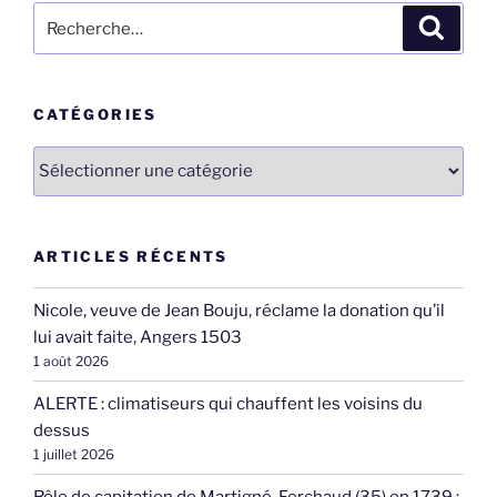
Recherche
Recher
pour
:
CATÉGORIES
Catégories
ARTICLES RÉCENTS
Nicole, veuve de Jean Bouju, réclame la donation qu’il
lui avait faite, Angers 1503
1 août 2026
ALERTE : climatiseurs qui chauffent les voisins du
dessus
1 juillet 2026
Rôle de capitation de Martigné-Ferchaud (35) en 1739 :