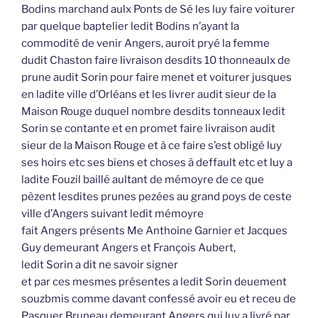
Bodins marchand aulx Ponts de Sé les luy faire voiturer
par quelque baptelier ledit Bodins n’ayant la
commodité de venir Angers, auroit pryé la femme
dudit Chaston faire livraison desdits 10 thonneaulx de
prune audit Sorin pour faire menet et voiturer jusques
en ladite ville d’Orléans et les livrer audit sieur de la
Maison Rouge duquel nombre desdits tonneaux ledit
Sorin se contante et en promet faire livraison audit
sieur de la Maison Rouge et à ce faire s’est obligé luy
ses hoirs etc ses biens et choses à deffault etc et luy a
ladite Fouzil baillé aultant de mémoyre de ce que
pèzent lesdites prunes pezées au grand poys de ceste
ville d’Angers suivant ledit mémoyre
fait Angers présents Me Anthoine Garnier et Jacques
Guy demeurant Angers et François Aubert,
ledit Sorin a dit ne savoir signer
et par ces mesmes présentes a ledit Sorin deuement
souzbmis comme davant confessé avoir eu et receu de
Pasquer Bruneau demeurant Angers qui luy a livré par