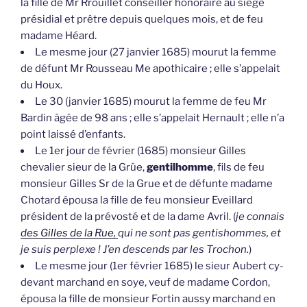
la fille de Mr Rrouillet conseiller honoraire au siège
présidial et prêtre depuis quelques mois, et de feu
madame Héard.
Le mesme jour (27 janvier 1685) mourut la femme
de défunt Mr Rousseau Me apothicaire ; elle s’appelait
du Houx.
Le 30 (janvier 1685) mourut la femme de feu Mr
Bardin âgée de 98 ans ; elle s’appelait Hernault ; elle n’a
point laissé d’enfants.
Le 1er jour de février (1685) monsieur Gilles
chevalier sieur de la Grüe,
gentilhomme
, fils de feu
monsieur Gilles Sr de la Grue et de défunte madame
Chotard épousa la fille de feu monsieur Eveillard
président de la prévosté et de la dame Avril. (
je connais
des Gilles de la Rue,
qui ne sont pas gentishommes, et
je suis perplexe ! J’en descends par les Trochon.
)
Le mesme jour (1er février 1685) le sieur Aubert cy-
devant marchand en soye, veuf de madame Cordon,
épousa la fille de monsieur Fortin aussy marchand en