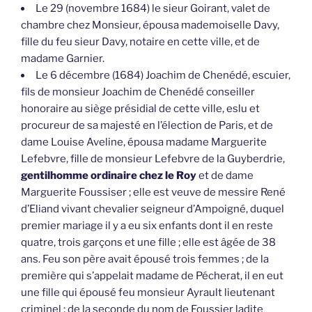
Le 29 (novembre 1684) le sieur Goirant, valet de
chambre chez Monsieur, épousa mademoiselle Davy,
fille du feu sieur Davy, notaire en cette ville, et de
madame Garnier.
Le 6 décembre (1684) Joachim de Chenédé, escuier,
fils de monsieur Joachim de Chenédé conseiller
honoraire au siège présidial de cette ville, eslu et
procureur de sa majesté en l’élection de Paris, et de
dame Louise Aveline, épousa madame Marguerite
Lefebvre, fille de monsieur Lefebvre de la Guyberdrie,
gentilhomme ordinaire chez le Roy
et de dame
Marguerite Foussiser ; elle est veuve de messire René
d’Eliand vivant chevalier seigneur d’Ampoigné, duquel
premier mariage il y a eu six enfants dont il en reste
quatre, trois garçons et une fille ; elle est âgée de 38
ans. Feu son père avait épousé trois femmes ; de la
première qui s’appelait madame de Pécherat, il en eut
une fille qui épousé feu monsieur Ayrault lieutenant
criminel ; de la seconde du nom de Foussier ladite