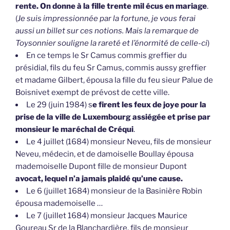
rente. On donne à la fille trente mil écus en mariage
.
(
Je suis impressionnée par la fortune, je vous ferai
aussi un billet sur ces notions. Mais la remarque de
Toysonnier souligne la rareté et l’énormité de celle-ci
)
En ce temps le Sr Camus commis greffier du
présidial, fils du feu Sr Camus, commis aussy greffier
et madame Gilbert, épousa la fille du feu sieur Palue de
Boisnivet exempt de prévost de cette ville.
Le 29 (juin 1984) s
e firent les feux de joye pour la
prise de la ville de Luxembourg assiégée et prise par
monsieur le maréchal de Créqui
.
Le 4 juillet (1684) monsieur Neveu, fils de monsieur
Neveu, médecin, et de damoiselle Boullay épousa
mademoiselle Dupont fille de monsieur Dupont
avocat, lequel n’a jamais plaidé qu’une cause.
Le 6 (juillet 1684) monsieur de la Basinière Robin
épousa mademoiselle …
Le 7 (juillet 1684) monsieur Jacques Maurice
Goureau Sr de la Blanchardière, fils de monsieur