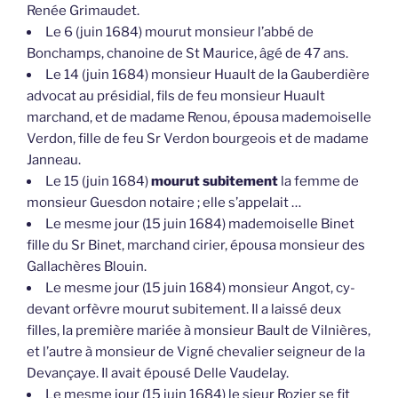
Renée Grimaudet.
Le 6 (juin 1684) mourut monsieur l’abbé de
Bonchamps, chanoine de St Maurice, âgé de 47 ans.
Le 14 (juin 1684) monsieur Huault de la Gauberdière
advocat au présidial, fils de feu monsieur Huault
marchand, et de madame Renou, épousa mademoiselle
Verdon, fille de feu Sr Verdon bourgeois et de madame
Janneau.
Le 15 (juin 1684)
mourut subitement
la femme de
monsieur Guesdon notaire ; elle s’appelait …
Le mesme jour (15 juin 1684) mademoiselle Binet
fille du Sr Binet, marchand cirier, épousa monsieur des
Gallachères Blouin.
Le mesme jour (15 juin 1684) monsieur Angot, cy-
devant orfèvre mourut subitement. Il a laissé deux
filles, la première mariée à monsieur Bault de Vilnières,
et l’autre à monsieur de Vigné chevalier seigneur de la
Devançaye. Il avait épousé Delle Vaudelay.
Le mesme jour (15 juin 1684) le sieur Rozier se fit