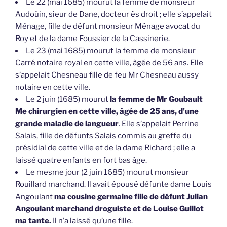
Le 22 (mai 1685) mourut la femme de monsieur
Audoüin, sieur de Dane, docteur ès droit ; elle s’appelait
Ménage, fille de défunt monsieur Ménage avocat du
Roy et de la dame Foussier de la Cassinerie.
Le 23 (mai 1685) mourut la femme de monsieur
Carré notaire royal en cette ville, âgée de 56 ans. Elle
s’appelait Chesneau fille de feu Mr Chesneau aussy
notaire en cette ville.
Le 2 juin (1685) mourut
la femme de Mr Goubault
Me chirurgien en cette ville, âgée de 25 ans, d’une
grande maladie de langueur
. Elle s’appelait Perrine
Salais, fille de défunts Salais commis au greffe du
présidial de cette ville et de la dame Richard ; elle a
laissé quatre enfants en fort bas âge.
Le mesme jour (2 juin 1685) mourut monsieur
Rouillard marchand. Il avait épousé défunte dame Louis
Angoulant
ma cousine germaine fille de défunt Julian
Angoulant marchand droguiste et de Louise Guillot
ma tante.
Il n’a laissé qu’une fille.