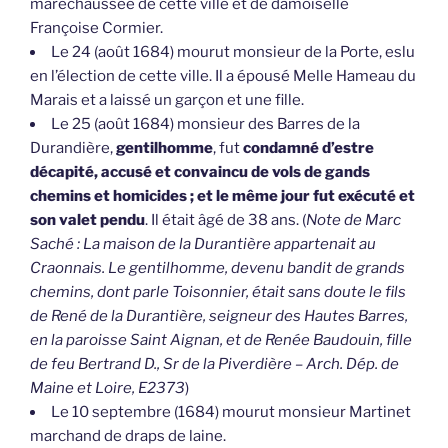
maréchaussée de cette ville et de damoiselle
Françoise Cormier.
Le 24 (août 1684) mourut monsieur de la Porte, eslu
en l’élection de cette ville. Il a épousé Melle Hameau du
Marais et a laissé un garçon et une fille.
Le 25 (août 1684) monsieur des Barres de la
Durandière,
gentilhomme
, fut
condamné d’estre
décapité, accusé et convaincu de vols de gands
chemins et homicides ; et le même jour fut exécuté et
son valet pendu
. Il était âgé de 38 ans. (
Note de Marc
Saché : La maison de la Durantière appartenait au
Craonnais. Le gentilhomme, devenu bandit de grands
chemins, dont parle Toisonnier, était sans doute le fils
de René de la Durantière, seigneur des Hautes Barres,
en la paroisse Saint Aignan, et de Renée Baudouin, fille
de feu Bertrand D., Sr de la Piverdière – Arch. Dép. de
Maine et Loire, E2373
)
Le 10 septembre (1684) mourut monsieur Martinet
marchand de draps de laine.