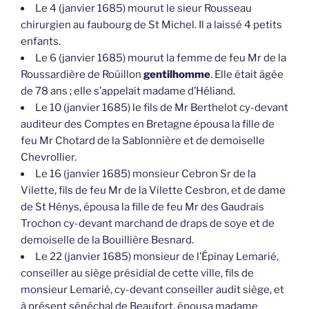
Le 4 (janvier 1685) mourut le sieur Rousseau
chirurgien au faubourg de St Michel. Il a laissé 4 petits
enfants.
Le 6 (janvier 1685) mourut la femme de feu Mr de la
Roussardière de Roüillon
gentilhomme
. Elle était âgée
de 78 ans ; elle s’appelait madame d’Héliand.
Le 10 (janvier 1685) le fils de Mr Berthelot cy-devant
auditeur des Comptes en Bretagne épousa la fille de
feu Mr Chotard de la Sablonnière et de demoiselle
Chevrollier.
Le 16 (janvier 1685) monsieur Cebron Sr de la
Vilette, fils de feu Mr de la Vilette Cesbron, et de dame
de St Hénys, épousa la fille de feu Mr des Gaudrais
Trochon cy-devant marchand de draps de soye et de
demoiselle de la Bouillière Besnard.
Le 22 (janvier 1685) monsieur de l’Épinay Lemarié,
conseiller au siège présidial de cette ville, fils de
monsieur Lemarié, cy-devant conseiller audit siège, et
à présent sénéchal de Beaufort, épousa madame