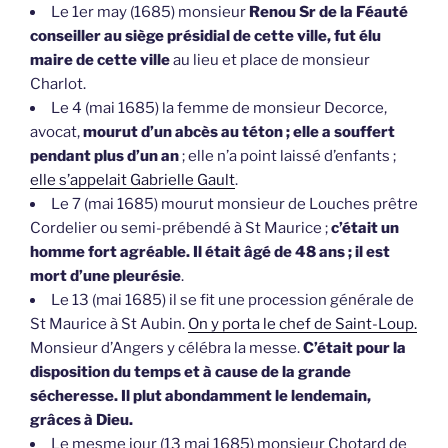
Le 1er may (1685) monsieur
Renou Sr de la Féauté
conseiller au siège présidial de cette ville, fut élu
maire de cette ville
au lieu et place de monsieur
Charlot.
Le 4 (mai 1685) la femme de monsieur Decorce,
avocat,
mourut d’un abcès au téton ; elle a souffert
pendant plus d’un an
; elle n’a point laissé d’enfants ;
elle s’appelait Gabrielle Gault
.
Le 7 (mai 1685) mourut monsieur de Louches prêtre
Cordelier ou semi-prébendé à St Maurice ;
c’était un
homme fort agréable. Il était âgé de 48 ans ; il est
mort d’une pleurésie
.
Le 13 (mai 1685) il se fit une procession générale de
St Maurice à St Aubin.
On y porta le chef de Saint-Loup.
Monsieur d’Angers y célébra la messe.
C’était pour la
disposition du temps et à cause de la grande
sécheresse. Il plut abondamment le lendemain,
grâces à Dieu.
Le mesme jour (13 mai 1685) monsieur Chotard de