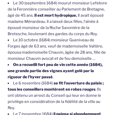
Le 30 (septembre 1684) mourut monsieur Lefebvre
de la Feronnière conseiller au Parlement de Bretagne,
âgé de 45 ans.
Il est mort hydropique.
Il avait épousé
madame Ménardeau. Il a laissé deux filles, l’aînée à
épousé monsieur de la Roche Savonière de la
Bretesche, lieutenant des gardes du corps du Roy.
Le 10 octobre (1684) monsieur Gueniveau de
Forges âgé de 63 ans, veuf de mademoiselle Valtère,
épousa mademoiselle Chauvin, âgée de 28 ans, fille de
monsieur Chauvin avocat et de feu demoiselle …
On a recueilli fort peu de vin cette année (1684),
une grande partie des vignes ayant gelé par la
rigueur de l’hyver passé
.
Le 6 novembre (1684)
se fit l’ouverture du palais ;
tous les conseillers montèrent en robes rouges
. Ils
ont obtenu un arrest du Conseil qui leur en donne le
privilège en considération de la fidélité de la ville au
Roy.
Le 7 (novembre 1684)
il neigea si abondamment