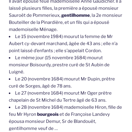
Il avait épousé feue mademoiselle Anne Gaudicher. Il a
laissé plusieurs filles, la première a épousé monsieur
Sauroët de Pommerieux,
gentilhomme
, la 2e monsieur
Bouteiller de la Pinardière, et un fils qui a épousé
mademoiselle Ménage.
Le 15 (novembre 1984) mourut la femme de Mr
Aubert cy-devant marchand, âgée de 43 ans ; elle n’a
point laissé d’enfants ; elle s’appelait Cordon.
Le même jour (15 novembre 1684) mourut
monsieur Boisourdy, prestre curé de St Aubin de
Luigné.
Le 20 (novembre 1684) mourut Mr Dupin, prêtre
curé de Sorges, âgé de 78 ans.
Le 27 (novembre 1684) mourut Mr Oger prêtre
chapelain de St Michel du Tertre âgé de 63 ans.
Le 28 (novembre 1684) mademoiselle Hiron, fille de
feu Mr Hyron
bourgeois
et de Françoise Landevy
épousa monsieur Demur, Sr de Blandouët,
gentilhomme veuf de …