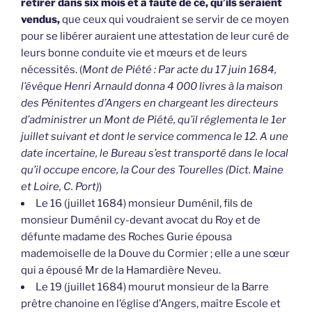
retirer dans six mois et à faute de ce, qu’ils seraient
vendus,
que ceux qui voudraient se servir de ce moyen
pour se libérer auraient une attestation de leur curé de
leurs bonne conduite vie et mœurs et de leurs
nécessités. (
Mont de Piété : Par acte du 17 juin 1684,
l’évêque Henri Arnauld donna 4 000 livres à la maison
des Pénitentes d’Angers en chargeant les directeurs
d’administrer un Mont de Piété, qu’il réglementa le 1er
juillet suivant et dont le service commenca le 12. A une
date incertaine, le Bureau s’est transporté dans le local
qu’il occupe encore, la Cour des Tourelles (Dict. Maine
et Loire, C. Port)
)
Le 16 (juillet 1684) monsieur Duménil, fils de
monsieur Duménil cy-devant avocat du Roy et de
défunte madame des Roches Gurie épousa
mademoiselle de la Douve du Cormier ; elle a une sœur
qui a épousé Mr de la Hamardière Neveu.
Le 19 (juillet 1684) mourut monsieur de la Barre
prêtre chanoine en l’église d’Angers, maître Escole et