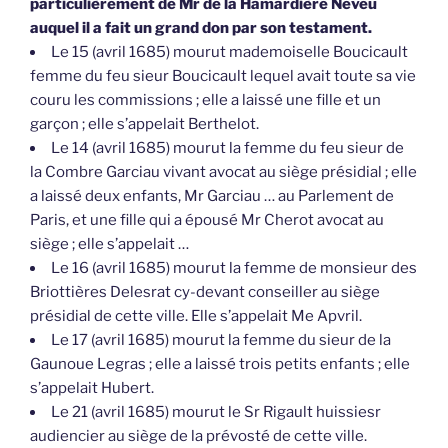
particulièrement de Mr de la Hamardière Neveu
auquel il a fait un grand don par son testament.
Le 15 (avril 1685) mourut mademoiselle Boucicault
femme du feu sieur Boucicault lequel avait toute sa vie
couru les commissions ; elle a laissé une fille et un
garçon ; elle s’appelait Berthelot.
Le 14 (avril 1685) mourut la femme du feu sieur de
la Combre Garciau vivant avocat au siège présidial ; elle
a laissé deux enfants, Mr Garciau … au Parlement de
Paris, et une fille qui a épousé Mr Cherot avocat au
siège ; elle s’appelait …
Le 16 (avril 1685) mourut la femme de monsieur des
Briottières Delesrat cy-devant conseiller au siège
présidial de cette ville. Elle s’appelait Me Apvril.
Le 17 (avril 1685) mourut la femme du sieur de la
Gaunoue Legras ; elle a laissé trois petits enfants ; elle
s’appelait Hubert.
Le 21 (avril 1685) mourut le Sr Rigault huissiesr
audiencier au siège de la prévosté de cette ville.