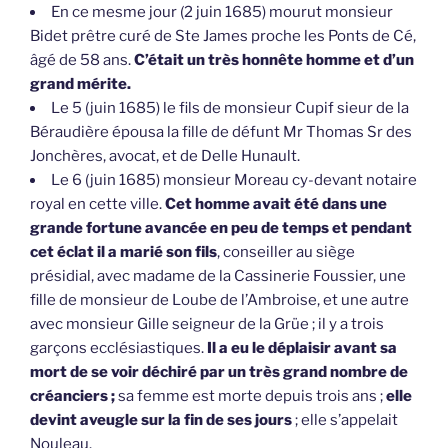
En ce mesme jour (2 juin 1685) mourut monsieur
Bidet prêtre curé de Ste James proche les Ponts de Cé,
âgé de 58 ans.
C’était un très honnête homme et d’un
grand mérite.
Le 5 (juin 1685) le fils de monsieur Cupif sieur de la
Béraudière épousa la fille de défunt Mr Thomas Sr des
Jonchères, avocat, et de Delle Hunault.
Le 6 (juin 1685) monsieur Moreau cy-devant notaire
royal en cette ville.
Cet homme avait été dans une
grande fortune avancée en peu de temps et pendant
cet éclat il a marié son fils
, conseiller au siège
présidial, avec madame de la Cassinerie Foussier, une
fille de monsieur de Loube de l’Ambroise, et une autre
avec monsieur Gille seigneur de la Grüe ; il y a trois
garçons ecclésiastiques.
Il a eu le déplaisir avant sa
mort de se voir déchiré par un très grand nombre de
créanciers ;
sa femme est morte depuis trois ans ;
elle
devint aveugle sur la fin de ses jours
; elle s’appelait
Nouleau.