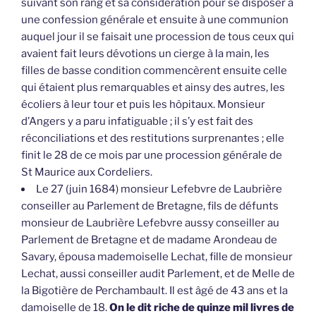
suivant son rang et sa considération pour se disposer à
une confession générale et ensuite à une communion
auquel jour il se faisait une procession de tous ceux qui
avaient fait leurs dévotions un cierge à la main, les
filles de basse condition commencèrent ensuite celle
qui étaient plus remarquables et ainsy des autres, les
écoliers à leur tour et puis les hôpitaux. Monsieur
d’Angers y a paru infatiguable ; il s’y est fait des
réconciliations et des restitutions surprenantes ; elle
finit le 28 de ce mois par une procession générale de
St Maurice aux Cordeliers.
Le 27 (juin 1684) monsieur Lefebvre de Laubrière
conseiller au Parlement de Bretagne, fils de défunts
monsieur de Laubrière Lefebvre aussy conseiller au
Parlement de Bretagne et de madame Arondeau de
Savary, épousa mademoiselle Lechat, fille de monsieur
Lechat, aussi conseiller audit Parlement, et de Melle de
la Bigotière de Perchambault. Il est âgé de 43 ans et la
damoiselle de 18.
On le dit riche de quinze mil livres de