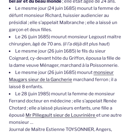
bel air et du beau monde
; elle était âgée de 24 ans.
Le mesme jour (24 juin 1685) mourut la femme de
défunt monsieur Richard, huissier audiencier au
présidial ; elle s’appelait Malbranche ; elle a laissé un
garçon et deux filles.
Le 26 (juin 1685) mourut monsieur Legoust maître
chirurgien, âgé de 70 ans. (
il l’a déjà dit plus haut
)
Le mesme jour (26 juin 1685) le fils du sieur
Coignard, cy-devant hôte du Griffon, épousa la fille de
la dame veuve Ménager, marchand à la Poissonnerie.
Le mesme jour (26 juin 1685) mourut
monsieur
Maugars sieur de la Gancherie
marchand ferron ; il a
laissé 8 enfants.
Le 28 (juin 1985) mourut la femme de monsieur
Ferrand docteur en médecine ; elle s’appelait Renée
Chotard ; elle a laissé plusieurs enfants, une fille a
épousé
Mr Pillegault sieur de Louvrinière
et une autre
monsieur …
Journal de Maître Estienne TOYSONNIER, Angers,