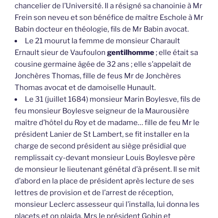
chancelier de l’Université. Il a résigné sa chanoinie à Mr
Frein son neveu et son bénéfice de maître Eschole à Mr
Babin docteur en théologie, fils de Mr Babin avocat.
Le 21 mourut la femme de monsieur Charault
Ernault sieur de Vaufoulon
gentilhomme
; elle était sa
cousine germaine âgée de 32 ans ; elle s’appelait de
Jonchères Thomas, fille de feus Mr de Jonchères
Thomas avocat et de damoiselle Hunault.
Le 31 (juillet 1684) monsieur Marin Boylesve, fils de
feu monsieur Boylesve seigneur de la Maurousière
maître d’hôtel du Roy et de madame… fille de feu Mr le
président Lanier de St Lambert, se fit installer en la
charge de second président au siège présidial que
remplissait cy-devant monsieur Louis Boylesve père
de monsieur le lieutenant génétal d’à présent. Il se mit
d’abord en la place de président après lecture de ses
lettres de provision et de l’arrest de réception,
monsieur Leclerc assesseur qui l’installa, lui donna les
placets et on plaida. Mrs le président Gohin et