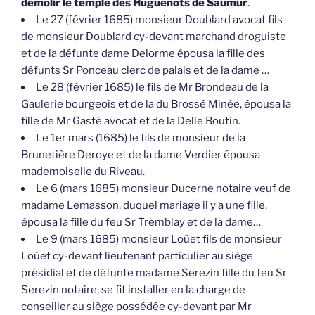
démolir le temple des Huguenots de Saumur
.
Le 27 (février 1685) monsieur Doublard avocat fils
de monsieur Doublard cy-devant marchand droguiste
et de la défunte dame Delorme épousa la fille des
défunts Sr Ponceau clerc de palais et de la dame …
Le 28 (février 1685) le fils de Mr Brondeau de la
Gaulerie bourgeois et de la du Brossé Minée, épousa la
fille de Mr Gasté avocat et de la Delle Boutin.
Le 1er mars (1685) le fils de monsieur de la
Brunetière Deroye et de la dame Verdier épousa
mademoiselle du Riveau.
Le 6 (mars 1685) monsieur Ducerne notaire veuf de
madame Lemasson, duquel mariage il y a une fille,
épousa la fille du feu Sr Tremblay et de la dame…
Le 9 (mars 1685) monsieur Loüet fils de monsieur
Loüet cy-devant lieutenant particulier au siège
présidial et de défunte madame Serezin fille du feu Sr
Serezin notaire, se fit installer en la charge de
conseiller au siège possédée cy-devant par Mr