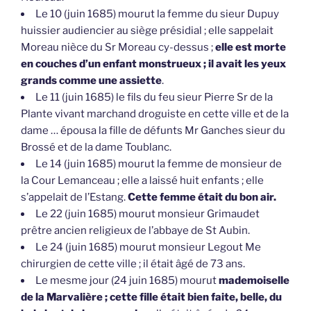
Le 10 (juin 1685) mourut la femme du sieur Dupuy
huissier audiencier au siège présidial ; elle sappelait
Moreau nièce du Sr Moreau cy-dessus ;
elle est morte
en couches d’un enfant monstrueux ; il avait les yeux
grands comme une assiette
.
Le 11 (juin 1685) le fils du feu sieur Pierre Sr de la
Plante vivant marchand droguiste en cette ville et de la
dame … épousa la fille de défunts Mr Ganches sieur du
Brossé et de la dame Toublanc.
Le 14 (juin 1685) mourut la femme de monsieur de
la Cour Lemanceau ; elle a laissé huit enfants ; elle
s’appelait de l’Estang.
Cette femme était du bon air.
Le 22 (juin 1685) mourut monsieur Grimaudet
prêtre ancien religieux de l’abbaye de St Aubin.
Le 24 (juin 1685) mourut monsieur Legout Me
chirurgien de cette ville ; il était âgé de 73 ans.
Le mesme jour (24 juin 1685) mourut
mademoiselle
de la Marvalière ; cette fille était bien faite, belle, du