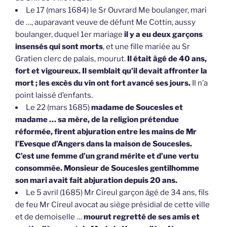
Le 17 (mars 1684) le Sr Ouvrard Me boulanger, mari
de …, auparavant veuve de défunt Me Cottin, aussy
boulanger, duquel 1er mariage
il y a eu deux garçons
insensés qui sont morts
, et une fille mariée au Sr
Gratien clerc de palais, mourut.
Il était âgé de 40 ans,
fort et vigoureux. Il semblait qu’il devait affronter la
mort ; les excès du vin ont fort avancé ses jours.
Il n’a
point laissé d’enfants.
Le 22 (mars 1685)
madame de Soucesles et
madame … sa mère, de la religion prétendue
réformée, firent abjuration entre les mains de Mr
l’Evesque d’Angers dans la maison de Soucesles.
C’est une femme d’un grand mérite et d’une vertu
consommée. Monsieur de Soucesles gentilhomme
son mari avait fait abjuration depuis 20 ans.
Le 5 avril (1685) Mr Cireul garçon âgé de 34 ans, fils
de feu Mr Cireul avocat au siège présidial de cette ville
et de demoiselle …
mourut regretté de ses amis et