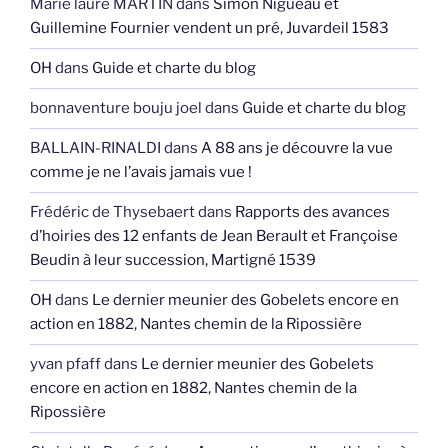
Marie laure MARTIN
dans
Simon Nigueau et
Guillemine Fournier vendent un pré, Juvardeil 1583
OH
dans
Guide et charte du blog
bonnaventure bouju joel
dans
Guide et charte du blog
BALLAIN-RINALDI
dans
A 88 ans je découvre la vue
comme je ne l’avais jamais vue !
Frédéric de Thysebaert
dans
Rapports des avances
d’hoiries des 12 enfants de Jean Berault et Françoise
Beudin à leur succession, Martigné 1539
OH
dans
Le dernier meunier des Gobelets encore en
action en 1882, Nantes chemin de la Ripossière
yvan pfaff
dans
Le dernier meunier des Gobelets
encore en action en 1882, Nantes chemin de la
Ripossière