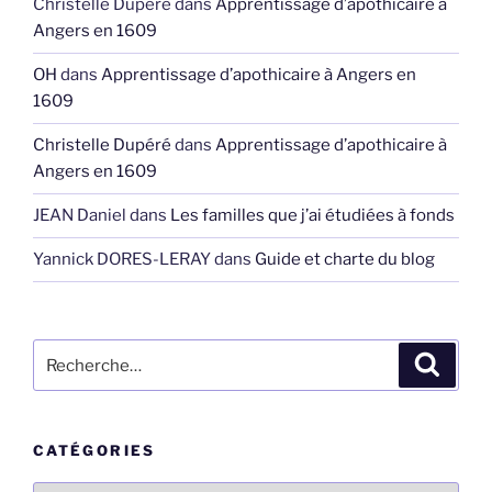
Christelle Dupéré
dans
Apprentissage d’apothicaire à
Angers en 1609
OH
dans
Apprentissage d’apothicaire à Angers en
1609
Christelle Dupéré
dans
Apprentissage d’apothicaire à
Angers en 1609
JEAN Daniel
dans
Les familles que j’ai étudiées à fonds
Yannick DORES-LERAY
dans
Guide et charte du blog
Recherche
Recher
pour
:
CATÉGORIES