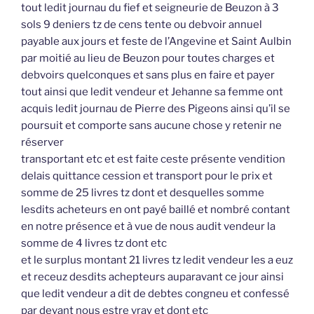
tout ledit journau du fief et seigneurie de Beuzon à 3
sols 9 deniers tz de cens tente ou debvoir annuel
payable aux jours et feste de l’Angevine et Saint Aulbin
par moitié au lieu de Beuzon pour toutes charges et
debvoirs quelconques et sans plus en faire et payer
tout ainsi que ledit vendeur et Jehanne sa femme ont
acquis ledit journau de Pierre des Pigeons ainsi qu’il se
poursuit et comporte sans aucune chose y retenir ne
réserver
transportant etc et est faite ceste présente vendition
delais quittance cession et transport pour le prix et
somme de 25 livres tz dont et desquelles somme
lesdits acheteurs en ont payé baillé et nombré contant
en notre présence et à vue de nous audit vendeur la
somme de 4 livres tz dont etc
et le surplus montant 21 livres tz ledit vendeur les a euz
et receuz desdits achepteurs auparavant ce jour ainsi
que ledit vendeur a dit de debtes congneu et confessé
par devant nous estre vray et dont etc