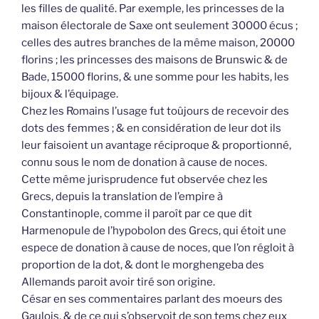
les filles de qualité. Par exemple, les princesses de la
maison électorale de Saxe ont seulement 30000 écus ;
celles des autres branches de la même maison, 20000
florins ; les princesses des maisons de Brunswic & de
Bade, 15000 florins, & une somme pour les habits, les
bijoux & l’équipage.
Chez les Romains l’usage fut toûjours de recevoir des
dots des femmes ; & en considération de leur dot ils
leur faisoient un avantage réciproque & proportionné,
connu sous le nom de donation à cause de noces.
Cette même jurisprudence fut observée chez les
Grecs, depuis la translation de l’empire à
Constantinople, comme il paroît par ce que dit
Harmenopule de l’hypobolon des Grecs, qui étoit une
espece de donation à cause de noces, que l’on régloit à
proportion de la dot, & dont le morghengeba des
Allemands paroit avoir tiré son origine.
César en ses commentaires parlant des moeurs des
Gaulois, & de ce qui s’observoit de son tems chez eux