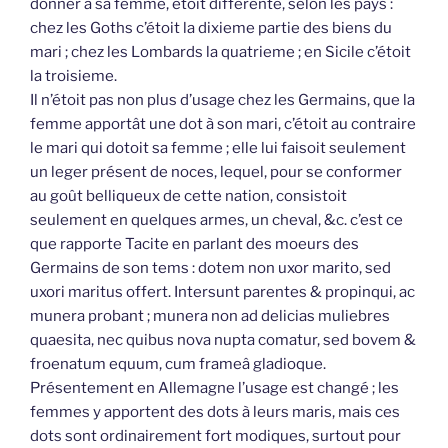
donner à sa femme, étoit différente, selon les pays :
chez les Goths c’étoit la dixieme partie des biens du
mari ; chez les Lombards la quatrieme ; en Sicile c’étoit
la troisieme.
Il n’étoit pas non plus d’usage chez les Germains, que la
femme apportât une dot à son mari, c’étoit au contraire
le mari qui dotoit sa femme ; elle lui faisoit seulement
un leger présent de noces, lequel, pour se conformer
au goût belliqueux de cette nation, consistoit
seulement en quelques armes, un cheval, &c. c’est ce
que rapporte Tacite en parlant des moeurs des
Germains de son tems : dotem non uxor marito, sed
uxori maritus offert. Intersunt parentes & propinqui, ac
munera probant ; munera non ad delicias muliebres
quaesita, nec quibus nova nupta comatur, sed bovem &
froenatum equum, cum frameâ gladioque.
Présentement en Allemagne l’usage est changé ; les
femmes y apportent des dots à leurs maris, mais ces
dots sont ordinairement fort modiques, surtout pour