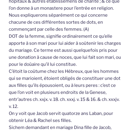
hôpitaux & autres établissemens de charité ; & ce que
l’on donne à un monastere pour l’entrée en religion.
Nous expliquerons séparément ce qui concerne
chacune de ces différentes sortes de dots, en
commençant par celle des femmes. (A)
DOT de la femme, signifie ordinairement ce qu’elle
apporte à son mari pour lui aider à soûtenir les charges
du mariage. Ce terme est aussi quelquefois pris pour
une donation à cause de noces, que lui fait son mari, ou
pour le doüaire qu’il lui constitue.
C’étoit la coûtume chez les Hébreux, que les hommes
qui se marioient, étoient obligés de constituer une dot
aux filles qu’ils épousoient, ou à leurs peres : c’est ce
que l’on voit en plusieurs endroits de la Genese,
entr’autres ch. xxjx. v. 18. ch. xxxj. v. 15 & 16. & ch. xxxjv.
v. 12.
On y voit que Jacob servit quatorze ans Laban, pour
obtenir Léa & Rachel ses filles.
Sichem demandant en mariage Dina fille de Jacob,