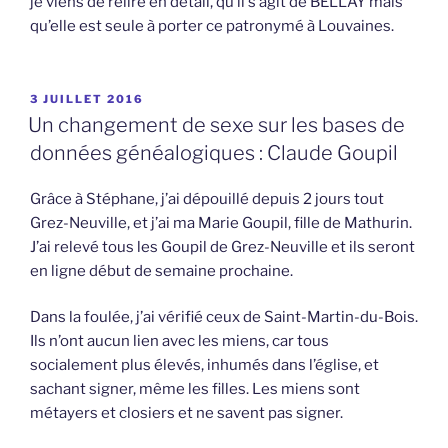
je viens de relire en détail, qu’il s’agit de BELLAY mais
qu’elle est seule à porter ce patronymé à Louvaines.
PUBLIÉ
3 JUILLET 2016
LE
Un changement de sexe sur les bases de
données généalogiques : Claude Goupil
Grâce à Stéphane, j’ai dépouillé depuis 2 jours tout
Grez-Neuville, et j’ai ma Marie Goupil, fille de Mathurin.
J’ai relevé tous les Goupil de Grez-Neuville et ils seront
en ligne début de semaine prochaine.
Dans la foulée, j’ai vérifié ceux de Saint-Martin-du-Bois.
Ils n’ont aucun lien avec les miens, car tous
socialement plus élevés, inhumés dans l’église, et
sachant signer, même les filles. Les miens sont
métayers et closiers et ne savent pas signer.