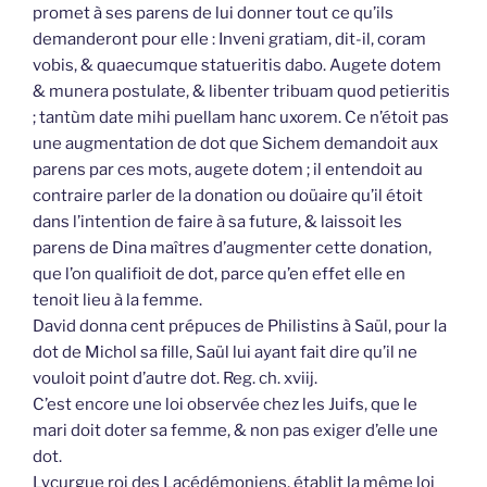
promet à ses parens de lui donner tout ce qu’ils
demanderont pour elle : Inveni gratiam, dit-il, coram
vobis, & quaecumque statueritis dabo. Augete dotem
& munera postulate, & libenter tribuam quod petieritis
; tantùm date mihi puellam hanc uxorem. Ce n’étoit pas
une augmentation de dot que Sichem demandoit aux
parens par ces mots, augete dotem ; il entendoit au
contraire parler de la donation ou doüaire qu’il étoit
dans l’intention de faire à sa future, & laissoit les
parens de Dina maîtres d’augmenter cette donation,
que l’on qualifioit de dot, parce qu’en effet elle en
tenoit lieu à la femme.
David donna cent prépuces de Philistins à Saül, pour la
dot de Michol sa fille, Saül lui ayant fait dire qu’il ne
vouloit point d’autre dot. Reg. ch. xviij.
C’est encore une loi observée chez les Juifs, que le
mari doit doter sa femme, & non pas exiger d’elle une
dot.
Lycurgue roi des Lacédémoniens, établit la même loi