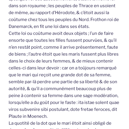
dans son royaume ; les peuples de Thrace en usoient
de même, au rapport d’Hérodote, & c’étoit aussi la
coûtume chez tous les peuples du Nord. Frothon roi de
Danemarck, en fit une loi dans ses états.
Cette loi ou coûtume avoit deux objets ; l’un de faire
ensorte que toutes les filles fussent pourvûes, & qu’il
n’en restât point, comme il arrive présentement, faute
de biens ; l’autre étoit que les maris fussent plus libres
dans le choix de leurs femmes, & de mieux contenir
celles-ci dans leur devoir : car on a toûjours remarqué
que le mari qui reçoit une grande dot de sa femme,
semble par-là perdre une partie de sa liberté & de son
autorité, & qu’il a communément beaucoup plus de
peine à contenir sa femme dans une sage modération,
lorsqu’elle a du goût pour le faste : ita istae solent quae
viros subvenire sibi postulant, dote fretae feroces, dit
Plaute in Moenech.
La quotité de la dot que le mari étoit ainsi obligé de