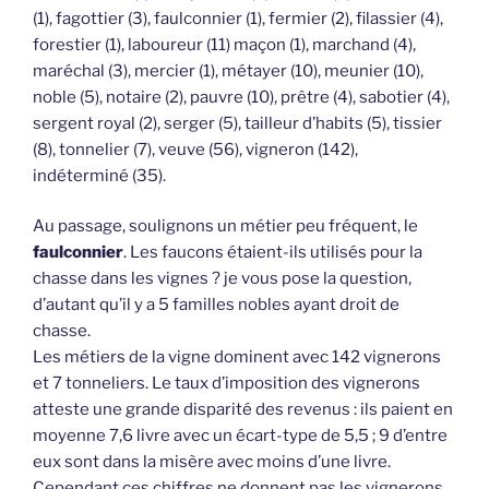
(1), fagottier (3), faulconnier (1), fermier (2), filassier (4),
forestier (1), laboureur (11) maçon (1), marchand (4),
maréchal (3), mercier (1), métayer (10), meunier (10),
noble (5), notaire (2), pauvre (10), prêtre (4), sabotier (4),
sergent royal (2), serger (5), tailleur d’habits (5), tissier
(8), tonnelier (7), veuve (56), vigneron (142),
indéterminé (35).
Au passage, soulignons un métier peu fréquent, le
faulconnier
. Les faucons étaient-ils utilisés pour la
chasse dans les vignes ? je vous pose la question,
d’autant qu’il y a 5 familles nobles ayant droit de
chasse.
Les métiers de la vigne dominent avec 142 vignerons
et 7 tonneliers. Le taux d’imposition des vignerons
atteste une grande disparité des revenus : ils paient en
moyenne 7,6 livre avec un écart-type de 5,5 ; 9 d’entre
eux sont dans la misère avec moins d’une livre.
Cependant ces chiffres ne donnent pas les vignerons