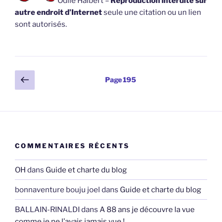
Odile Halbert –
Reproduction interdite sur
autre endroit d’Internet
seule une citation ou un lien
sont autorisés.
Pagination
Page
Page
195
précédente
des
publications
COMMENTAIRES RÉCENTS
OH
dans
Guide et charte du blog
bonnaventure bouju joel
dans
Guide et charte du blog
BALLAIN-RINALDI
dans
A 88 ans je découvre la vue
comme je ne l’avais jamais vue !