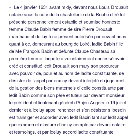
« Le 4 janvier 1631 avant midy, devant nous Louis Drouault
notaire sous la cour de la chastellenie de la Roche d’Iré fut
présente personnellement establie et soumise honneste
femme Claude Babin femme de sire Pierre Drouault
marchand et de luy à ce présent autorisée par devant nous
quant à ce, demeurant au bourg de Loiré, ladite Babin fille
de Me François Babin et defunte Claude Chasteau sa
première femme, laquelle a volontairement confessé avoir
créé et constitué ledit Drouault son mary son procureur
avec pouvoir de, pour et au nom de ladite constituante, se
désister de l’appel par eux cy devant interjeté du jugement
de la gestion des biens maternels d’icelle constituante par
ledit Babin comme son père et tuteur par devant monsieur
le président et lieutenant général d’Anjou Angers le 19 juillet
dernier et à iceluy appel renoncer et s’en désister si besoin
est transiger et accorder avec ledit Babin tant sur ledit appel
que examen et closture d’iceluy compte par devant notaire
et tesmoings, et par iceluy accord ladite constituante