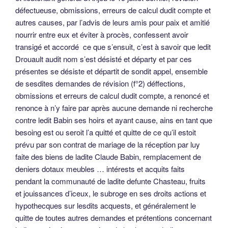
défectueuse, obmissions, erreurs de calcul dudit compte et
autres causes, par l’advis de leurs amis pour paix et amitié
nourrir entre eux et éviter à procès, confessent avoir
transigé et accordé ce que s’ensuit, c’est à savoir que ledit
Drouault audit nom s’est désisté et départy et par ces
présentes se désiste et départit de sondit appel, ensemble
de sesdites demandes de révision (f°2) déffections,
obmissions et erreurs de calcul dudit compte, a renoncé et
renonce à n’y faire par après aucune demande ni recherche
contre ledit Babin ses hoirs et ayant cause, ains en tant que
besoing est ou seroit l’a quitté et quitte de ce qu’il estoit
prévu par son contrat de mariage de la réception par luy
faite des biens de ladite Claude Babin, remplacement de
deniers dotaux meubles … intérests et acquits faits
pendant la communauté de ladite defunte Chasteau, fruits
et jouissances d’iceux, le subroge en ses droits actions et
hypothecques sur lesdits acquests, et généralement le
quitte de toutes autres demandes et prétentions concernant