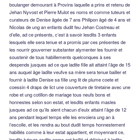
boulanger demourant à Provins laquelle a prins et retenu de
Jehan Nyvost et Pierre Mulot es noms et comme tuteurs et
curateurs de Denise âgée de 7 ans Philipon âgé de 4 ans et
Nicolas de ung an enfants dudit feu Jehan Costreau et
d’elle, ad ce présents, c’est à savoir lesdits 3 enfants
lesquels elle sera tenue et a promis par ces présentes de
les nourrir gouverner substanter alymenter les fournir et
soustenir de tous habillements quelconques à ses
despends jusques ad ce que ladite fille ait attaint l’âge de 15
ans auquel âge ladite veufve sa mère sera tenue bailler et
fournir à ladite Denise sa fille ung lit de plume coete et
coessin 4 draps de lict une couverture de tiretaine avec une
robe et ung cotillon de mariage tous neufs bons et
honnestes selon son estat, et lesdits enfants masles
jusques ad ce qu’ils aient chacun d’eulx attaint l’âge de 12
ans pendant lequel temps elle les envoiera ung an à
l’escolle, et les rendra au bout dudit temps honnestement
habillés comme à leur estat appartient, et moyennant ce,
lesdits tuteurs esdits noms ont baillé et délaissé à ladite