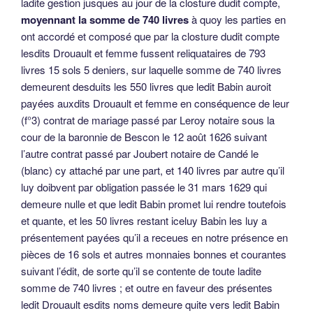
ladite gestion jusques au jour de la closture dudit compte,
moyennant la somme de 740 livres
à quoy les parties en
ont accordé et composé que par la closture dudit compte
lesdits Drouault et femme fussent reliquataires de 793
livres 15 sols 5 deniers, sur laquelle somme de 740 livres
demeurent desduits les 550 livres que ledit Babin auroit
payées auxdits Drouault et femme en conséquence de leur
(f°3) contrat de mariage passé par Leroy notaire sous la
cour de la baronnie de Bescon le 12 août 1626 suivant
l’autre contrat passé par Joubert notaire de Candé le
(blanc) cy attaché par une part, et 140 livres par autre qu’il
luy doibvent par obligation passée le 31 mars 1629 qui
demeure nulle et que ledit Babin promet lui rendre toutefois
et quante, et les 50 livres restant iceluy Babin les luy a
présentement payées qu’il a receues en notre présence en
pièces de 16 sols et autres monnaies bonnes et courantes
suivant l’édit, de sorte qu’il se contente de toute ladite
somme de 740 livres ; et outre en faveur des présentes
ledit Drouault esdits noms demeure quite vers ledit Babin