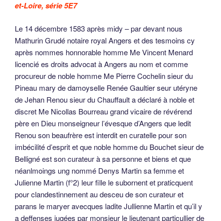
et-Loire, série 5E7
Le 14 décembre 1583 après midy – par devant nous
Mathurin Grudé notaire royal Angers et des tesmoins cy
après nommes honnorable homme Me Vincent Menard
licencié es droits advocat à Angers au nom et comme
procureur de noble homme Me Pierre Cochelin sieur du
Pineau mary de damoyselle Renée Gaultier seur utéryne
de Jehan Renou sieur du Chauffault a déclaré à noble et
discret Me Nicollas Bourreau grand vicaire de révérend
père en Dieu monseigneur l’évesque d’Angers que ledit
Renou son beaufrère est interdit en curatelle pour son
imbécilité d’esprit et que noble homme du Bouchet sieur de
Belligné est son curateur à sa personne et biens et que
néanlmoings ung nommé Denys Martin sa femme et
Julienne Martin (f°2) leur fille le subornent et praticquent
pour clandestinnement au desceu de son curateur et
parans le maryer avecques ladite Jullienne Martin et qu’il y
a deffenses jugées par monsieur le lieutenant particullier de