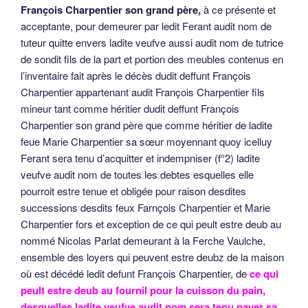
François Charpentier son grand père,
à ce présente et
acceptante, pour demeurer par ledit Ferant audit nom de
tuteur quitte envers ladite veufve aussi audit nom de tutrice
de sondit fils de la part et portion des meubles contenus en
l’inventaire fait après le décès dudit deffunt François
Charpentier appartenant audit François Charpentier fils
mineur tant comme héritier dudit deffunt François
Charpentier son grand père que comme héritier de ladite
feue Marie Charpentier sa sœur moyennant quoy icelluy
Ferant sera tenu d’acquitter et indempniser (f°2) ladite
veufve audit nom de toutes les debtes esquelles elle
pourroit estre tenue et obligée pour raison desdites
successions desdits feux Farnçois Charpentier et Marie
Charpentier fors et exception de ce qui peult estre deub au
nommé Nicolas Parlat demeurant à la Ferche Vaulche,
ensemble des loyers qui peuvent estre deubz de la maison
où est décédé ledit defunt François Charpentier, de
ce qui
peult estre deub au fournil pour la cuisson du pain,
desquelles ladite veufve audit nom sera tenu payer sa