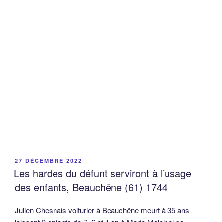
PUBLIÉ
27 DÉCEMBRE 2022
LE
Les hardes du défunt serviront à l’usage
des enfants, Beauchêne (61) 1744
Julien Chesnais voiturier à Beauchêne meurt à 35 ans
laissant 3 enfants de 7, 6 et 1 an à Marie Maloisel sa