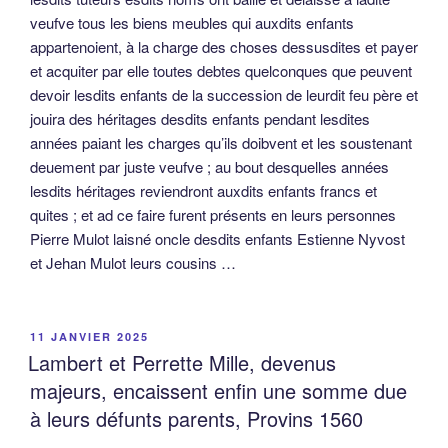
veufve tous les biens meubles qui auxdits enfants
appartenoient, à la charge des choses dessusdites et payer
et acquiter par elle toutes debtes quelconques que peuvent
devoir lesdits enfants de la succession de leurdit feu père et
jouira des héritages desdits enfants pendant lesdites
années paiant les charges qu’ils doibvent et les soustenant
deuement par juste veufve ; au bout desquelles années
lesdits héritages reviendront auxdits enfants francs et
quites ; et ad ce faire furent présents en leurs personnes
Pierre Mulot laisné oncle desdits enfants Estienne Nyvost
et Jehan Mulot leurs cousins …
PUBLIÉ
11 JANVIER 2025
LE
Lambert et Perrette Mille, devenus
majeurs, encaissent enfin une somme due
à leurs défunts parents, Provins 1560