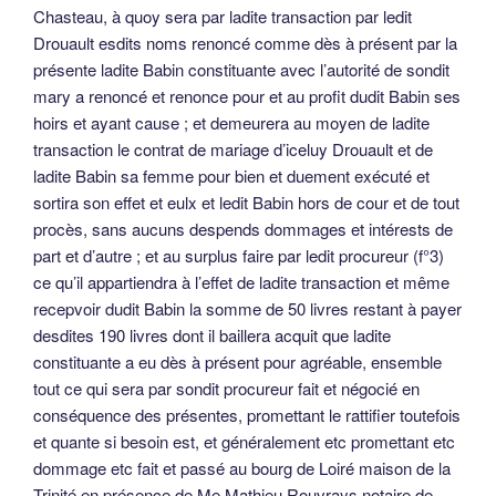
Chasteau, à quoy sera par ladite transaction par ledit
Drouault esdits noms renoncé comme dès à présent par la
présente ladite Babin constituante avec l’autorité de sondit
mary a renoncé et renonce pour et au profit dudit Babin ses
hoirs et ayant cause ; et demeurera au moyen de ladite
transaction le contrat de mariage d’iceluy Drouault et de
ladite Babin sa femme pour bien et duement exécuté et
sortira son effet et eulx et ledit Babin hors de cour et de tout
procès, sans aucuns despends dommages et intérests de
part et d’autre ; et au surplus faire par ledit procureur (f°3)
ce qu’il appartiendra à l’effet de ladite transaction et même
recepvoir dudit Babin la somme de 50 livres restant à payer
desdites 190 livres dont il baillera acquit que ladite
constituante a eu dès à présent pour agréable, ensemble
tout ce qui sera par sondit procureur fait et négocié en
conséquence des présentes, promettant le rattifier toutefois
et quante si besoin est, et généralement etc promettant etc
dommage etc fait et passé au bourg de Loiré maison de la
Trinité en présence de Me Mathieu Rouvrays notaire de