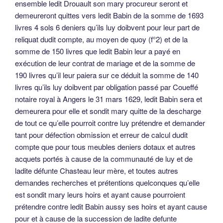
ensemble ledit Drouault son mary procureur seront et
demeureront quittes vers ledit Babin de la somme de 1693
livres 4 sols 6 deniers qu’ils luy doibvent pour leur part de
reliquat dudit compte, au moyen de quoy (f°2) et de la
somme de 150 livres que ledit Babin leur a payé en
exécution de leur contrat de mariage et de la somme de
190 livres qu’il leur paiera sur ce déduit la somme de 140
livres qu’ils luy doibvent par obligation passé par Coueffé
notaire royal à Angers le 31 mars 1629, ledit Babin sera et
demeurera pour elle et sondit mary quitte de la descharge
de tout ce qu’elle pourroit contre luy prétendre et demander
tant pour défection obmission et erreur de calcul dudit
compte que pour tous meubles deniers dotaux et autres
acquets portés à cause de la communauté de luy et de
ladite défunte Chasteau leur mère, et toutes autres
demandes recherches et prétentions quelconques qu’elle
est sondit mary leurs hoirs et ayant cause pourroient
prétendre contre ledit Babin aussy ses hoirs et ayant cause
pour et à cause de la succession de ladite defunte