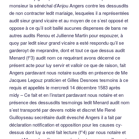
monsieur la sénéchal d’Anjou Angers contre les dessusdits
de non contracter ledit mariaige, lesqueles il a représentées
audit sieur grand vicaire et au moyen de ce s’est opposé et
oppose à ce qu’il soit baillé aucunes dispenses de bans ne
autres audits Renou et Jullienne Martin pour espouzer, à
quoy par ledit sieur grand vicaire a esté respondu qu’il se
garderoyt de meprandre, dont et tout ce que dessus audit
Menard (f°3) audit nom ce requérant avons décerné ce
présent acte pour luy servir et valloir ce que de raison, fait
Angers pardavant nous notaire susdits en présence de Me
Jacques Legouz praticien et Gilles Desnoes tesmoins à ce
requis et appellés le mercredi 14 décembre 1583 après
midy – Ce fait et en l’instant pardavant nous notaire et en
présence des dessusdits tesmoings ledit Menard audit nom
s’est transporté par devers noble et discret Me René
Guilloyseau secrétaire dudit évesché Angers il a fait par
déclaration notification et opposition pour les causes cy-
dessus dont luy a esté fait lecture (f°4) par nous notaire et