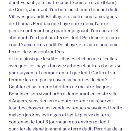
dudit Esnault, et d’aultre cousté aux terres de (blanc)
de Corzé, aboutant d’un bout au chemin tendant dudit
Villevesque audit Briollay, et d’aultre bout aux vignes
de Thomas Perdriau une haye entre deux, l’autre
piecze contenant ung quartier joignant d’un cousté et
aboutant d’un bout aux terres dudit Perdriau et d’autre
cousté aux terres dudit Delahaye, et d’autre bout aux
terres dessus confrontées
et tout ainsi que lesdites choses et chacune d’icelles
avecques les hayes foussez arbres et autres choses se
poursuyvent et comportent et que ledit Cartin et sa
femme les ont par cy davant achaptées de René
Gaultier et sa femme héritiers de maistre Jacques
Bonnin en son vivant prêtre demeurant en ceste ville
d’Angers, sans rien en excepter retenir ne réserver
lesdites choses ainsi vendues tenues scavoir est ledite
maison jardrins estraiges et ladite piecze de terre
contenant le tout 3 journeaulx ou environ et ledit
quartier de vigne joignant aux terre dudit Perdriau de la