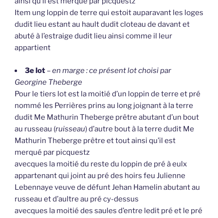
ainsi qu’il est merqué par picquestz
Item ung loppin de terre qui estoit auparavant les loges
dudit lieu estant au hault dudit cloteau de davant et
abuté à l’estraige dudit lieu ainsi comme il leur
appartient
3e lot
–
en marge : ce présent lot choisi par
Georgine Theberge
Pour le tiers lot est la moitié d’un loppin de terre et pré
nommé les Perrières prins au long joignant à la terre
dudit Me Mathurin Theberge prêtre abutant d’un bout
au russeau (
ruisseau
) d’autre bout à la terre dudit Me
Mathurin Theberge prêtre et tout ainsi qu’il est
merqué par picquestz
avecques la moitié du reste du loppin de pré à eulx
appartenant qui joint au pré des hoirs feu Julienne
Lebennaye veuve de défunt Jehan Hamelin abutant au
russeau et d’aultre au pré cy-dessus
avecques la moitié des saules d’entre ledit pré et le pré