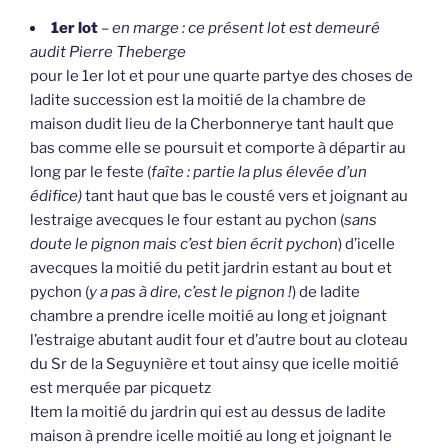
1er lot
–
en marge : ce présent lot est demeuré
audit Pierre Theberge
pour le 1er lot et pour une quarte partye des choses de
ladite succession est la moitié de la chambre de
maison dudit lieu de la Cherbonnerye tant hault que
bas comme elle se poursuit et comporte à départir au
long par le feste (
faîte : partie la plus élevée d’un
édifice)
tant haut que bas le cousté vers et joignant au
lestraige avecques le four estant au pychon (
sans
doute le pignon mais c’est bien écrit pychon
) d’icelle
avecques la moitié du petit jardrin estant au bout et
pychon (
y a pas à dire, c’est le pignon !
) de ladite
chambre a prendre icelle moitié au long et joignant
l’estraige abutant audit four et d’autre bout au cloteau
du Sr de la Seguynière et tout ainsy que icelle moitié
est merquée par picquetz
Item la moitié du jardrin qui est au dessus de ladite
maison à prendre icelle moitié au long et joignant le