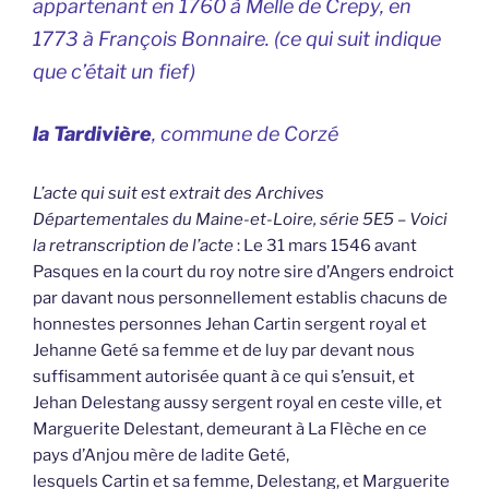
appartenant en 1760 à Melle de Crepy, en
1773 à François Bonnaire. (
ce qui suit indique
que c’était un fief
)
la Tardivière
, commune de Corzé
L’acte qui suit est extrait des Archives
Départementales du Maine-et-Loire, série 5E5 – Voici
la retranscription de l’acte
: Le 31 mars 1546 avant
Pasques en la court du roy notre sire d’Angers endroict
par davant nous personnellement establis chacuns de
honnestes personnes Jehan Cartin sergent royal et
Jehanne Geté sa femme et de luy par devant nous
suffisamment autorisée quant à ce qui s’ensuit, et
Jehan Delestang aussy sergent royal en ceste ville, et
Marguerite Delestant, demeurant à La Flèche en ce
pays d’Anjou mère de ladite Geté,
lesquels Cartin et sa femme, Delestang, et Marguerite