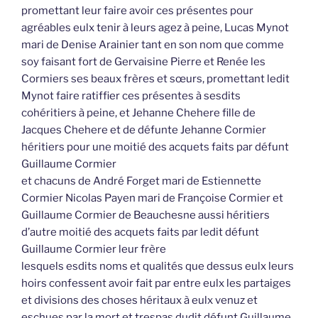
promettant leur faire avoir ces présentes pour
agréables eulx tenir à leurs agez à peine, Lucas Mynot
mari de Denise Arainier tant en son nom que comme
soy faisant fort de Gervaisine Pierre et Renée les
Cormiers ses beaux frères et sœurs, promettant ledit
Mynot faire ratiffier ces présentes à sesdits
cohéritiers à peine, et Jehanne Chehere fille de
Jacques Chehere et de défunte Jehanne Cormier
héritiers pour une moitié des acquets faits par défunt
Guillaume Cormier
et chacuns de André Forget mari de Estiennette
Cormier Nicolas Payen mari de Françoise Cormier et
Guillaume Cormier de Beauchesne aussi héritiers
d’autre moitié des acquets faits par ledit défunt
Guillaume Cormier leur frère
lesquels esdits noms et qualités que dessus eulx leurs
hoirs confessent avoir fait par entre eulx les partaiges
et divisions des choses héritaux à eulx venuz et
eschues par la mort et trespas dudit défunt Guillaume