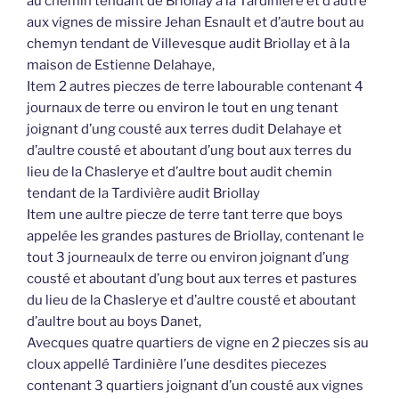
au chemin tendant de Briollay à la Tardinière et d’autre
aux vignes de missire Jehan Esnault et d’autre bout au
chemyn tendant de Villevesque audit Briollay et à la
maison de Estienne Delahaye,
Item 2 autres pieczes de terre labourable contenant 4
journaux de terre ou environ le tout en ung tenant
joignant d’ung cousté aux terres dudit Delahaye et
d’aultre cousté et aboutant d’ung bout aux terres du
lieu de la Chaslerye et d’aultre bout audit chemin
tendant de la Tardivière audit Briollay
Item une aultre piecze de terre tant terre que boys
appelée les grandes pastures de Briollay, contenant le
tout 3 journeaulx de terre ou environ joignant d’ung
cousté et aboutant d’ung bout aux terres et pastures
du lieu de la Chaslerye et d’aultre cousté et aboutant
d’aultre bout au boys Danet,
Avecques quatre quartiers de vigne en 2 pieczes sis au
cloux appellé Tardinière l’une desdites piecezes
contenant 3 quartiers joignant d’un cousté aux vignes