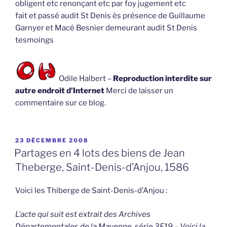
obligent etc renonçant etc par foy jugement etc
fait et passé audit St Denis ès présence de Guillaume
Garnyer et Macé Besnier demeurant audit St Denis
tesmoings
Odile Halbert –
Reproduction interdite sur
autre endroit d’Internet
Merci de laisser un
commentaire sur ce blog.
PUBLIÉ
23 DÉCEMBRE 2008
LE
Partages en 4 lots des biens de Jean
Theberge, Saint-Denis-d’Anjou, 1586
Voici les Thiberge de Saint-Denis-d’Anjou :
L’acte qui suit est extrait des Archives
Départementales de la Mayenne, série 3E19 – Voici la