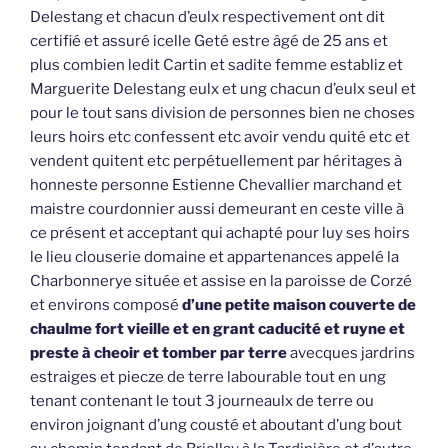
Delestang et chacun d’eulx respectivement ont dit
certifié et assuré icelle Geté estre âgé de 25 ans et
plus combien ledit Cartin et sadite femme establiz et
Marguerite Delestang eulx et ung chacun d’eulx seul et
pour le tout sans division de personnes bien ne choses
leurs hoirs etc confessent etc avoir vendu quité etc et
vendent quitent etc perpétuellement par héritages à
honneste personne Estienne Chevallier marchand et
maistre courdonnier aussi demeurant en ceste ville à
ce présent et acceptant qui achapté pour luy ses hoirs
le lieu clouserie domaine et appartenances appelé la
Charbonnerye située et assise en la paroisse de Corzé
et environs composé
d’une petite maison couverte de
chaulme fort vieille et en grant caducité et ruyne et
preste à cheoir et tomber par terre
avecques jardrins
estraiges et piecze de terre labourable tout en ung
tenant contenant le tout 3 journeaulx de terre ou
environ joignant d’ung cousté et aboutant d’ung bout