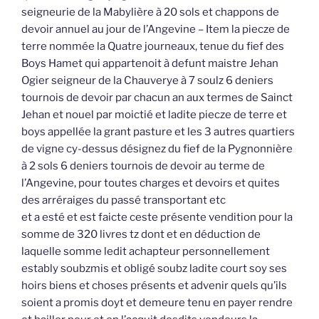
seigneurie de la Mabylière à 20 sols et chappons de
devoir annuel au jour de l’Angevine – Item la piecze de
terre nommée la Quatre journeaux, tenue du fief des
Boys Hamet qui appartenoit à defunt maistre Jehan
Ogier seigneur de la Chauverye à 7 soulz 6 deniers
tournois de devoir par chacun an aux termes de Sainct
Jehan et nouel par moictié et ladite piecze de terre et
boys appellée la grant pasture et les 3 autres quartiers
de vigne cy-dessus désignez du fief de la Pygnonnière
à 2 sols 6 deniers tournois de devoir au terme de
l’Angevine, pour toutes charges et devoirs et quites
des arréraiges du passé transportant etc
et a esté et est faicte ceste présente vendition pour la
somme de 320 livres tz dont et en déduction de
laquelle somme ledit achapteur personnellement
estably soubzmis et obligé soubz ladite court soy ses
hoirs biens et choses présents et advenir quels qu’ils
soient a promis doyt et demeure tenu en payer rendre