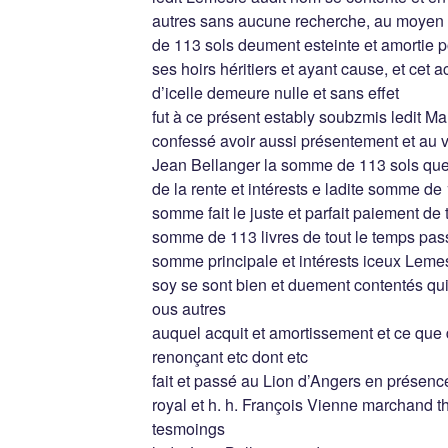
autres sans aucune recherche, au moyen 
de 113 sols deument esteinte et amortie po
ses hoirs héritiers et ayant cause, et cet a
d’icelle demeure nulle et sans effet
fut à ce présent estably soubzmis ledit Ma
confessé avoir aussi présentement et au v
Jean Bellanger la somme de 113 sols qu
de la rente et intérests e ladite somme de 
somme fait le juste et parfait paiement de 
somme de 113 livres de tout le temps pass
somme principale et intérests iceux Lemes
soy se sont bien et duement contentés quitt
ous autres
auquel acquit et amortissement et ce que di
renonçant etc dont etc
fait et passé au Lion d’Angers en présenc
royal et h. h. François Vienne marchand 
tesmoings