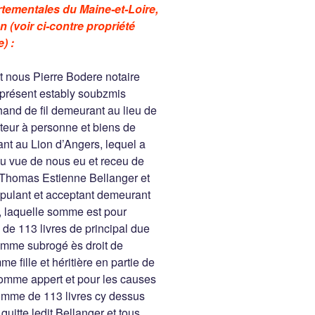
rtementales du Maine-et-Loire,
n (voir ci-contre propriété
e) :
t nous Pierre Bodere notaire
t présent estably soubzmis
d de fil demeurant au lieu de
ateur à personne et biens de
t au Lion d’Angers, lequel a
u vue de nous eu et receu de
de Thomas Estienne Bellanger et
pulant et acceptant demeurant
, laquelle somme est pour
 de 113 livres de principal due
comme subrogé ès droit de
 fille et héritière en partie de
omme appert et pour les causes
omme de 113 livres cy dessus
uitte ledit Bellanger et tous