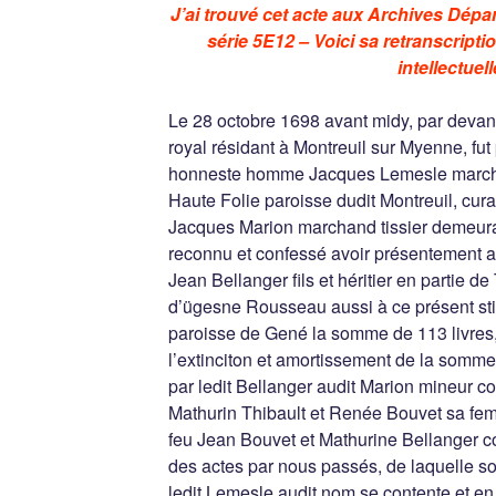
J’ai trouvé cet acte aux Archives Dépa
série 5E12 – Voici sa retranscriptio
intellectuell
Le 28 octobre 1698 avant midy, par devan
royal résidant à Montreuil sur Myenne, fu
honneste homme Jacques Lemesle marchan
Haute Folie paroisse dudit Montreuil, cur
Jacques Marion marchand tissier demeuran
reconnu et confessé avoir présentement a
Jean Bellanger fils et héritier en partie 
d’ügesne Rousseau aussi à ce présent sti
paroisse de Gené la somme de 113 livres
l’extinciton et amortissement de la somme
par ledit Bellanger audit Marion mineur 
Mathurin Thibault et Renée Bouvet sa femme
feu Jean Bouvet et Mathurine Bellanger c
des actes par nous passés, de laquelle s
ledit Lemesle audit nom se contente et en q