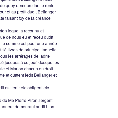
de quoy demeure ladite rente
ur et au profit dudit Bellanger
cte faisant foy de la créance
rion lequel a reconnu et
ue de nous eu et receu dudit
elle somme est pour une année
113 livres de principal laquelle
tous les arrérages de ladite
é jusques à ce jour, desquelles
le et Marion chacun en droit
é et quittent ledit Bellanger et
t est tenir etc obligent etc
e de Me Pierre Piron sergent
thanneur demeurant audit Lion