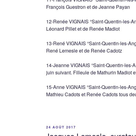
François Guestron et de Jeanne Payan
12-Renée VIGNAIS °Saint-Quentin-les-Ang
Léonard Pillet et de Renée Madiot
13-René VIGNAIS °Saint-Quentin-les-Ang
René Lemesle et de Renée Cadotz
14-Jeanne VIGNAIS °Saint-Quentin-les-An
juin suivant. Filleule de Mathurin Madiot 
15-Anne VIGNAIS °Saint-Quentin-les-Ange
Mathieu Cadots et Renée Cadots tous deu
PUBLIÉ
24 AOÛT 2017
LE
Jacques Lemesle, curateu