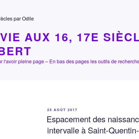
VIE AUX 16, 17E SIÈC
LBERT
 pour l'avoir pleine page – En bas des pages les outils de recher
PUBLIÉ
25 AOÛT 2017
LE
Espacement des naissance
intervalle à Saint-Quenti