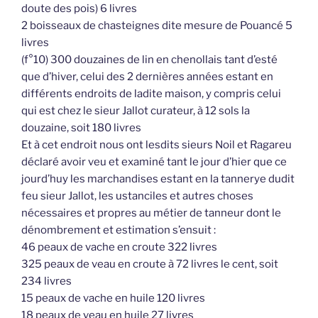
doute des pois) 6 livres
2 boisseaux de chasteignes dite mesure de Pouancé 5
livres
(f°10) 300 douzaines de lin en chenollais tant d’esté
que d’hiver, celui des 2 dernières années estant en
différents endroits de ladite maison, y compris celui
qui est chez le sieur Jallot curateur, à 12 sols la
douzaine, soit 180 livres
Et à cet endroit nous ont lesdits sieurs Noil et Ragareu
déclaré avoir veu et examiné tant le jour d’hier que ce
jourd’huy les marchandises estant en la tannerye dudit
feu sieur Jallot, les ustanciles et autres choses
nécessaires et propres au métier de tanneur dont le
dénombrement et estimation s’ensuit :
46 peaux de vache en croute 322 livres
325 peaux de veau en croute à 72 livres le cent, soit
234 livres
15 peaux de vache en huile 120 livres
18 peaux de veau en huile 27 livres