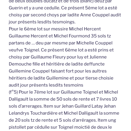
de deux doubles ducatz et de trois (blanc) deuz par
Guerin et y a une cedulle. Ce présent 5ème lot a esté
choisy par second choys par ladite Anne Couppel audit
jour présents lesdits tesmoings.
Pour le 6ème lot sur messire Michel Hercent
Guillaume Hercent et Michel Fourmond 35 sols tz
partans de … deu par mesme par Michelle Couppel
veufve Toignel. Ce présent 6ème lot a esté prins et
choisy par Guillaume Fleury pour luy et Julienne
Demouche fille et héritière de ladite deffuncte
Guillemine Couppel faisant fort pour les aultres
héritiers de ladite Guillemine et pour tierse choisie
audit jour présents lesdits tesmoins
(f°5) Pour le 7ème lot sur Guillaume Toignel et Michel
Dalligault la somme de 50 sols de rente et 7 livres 10
sols d’arrerages. Item sur Jehan Guillard Latay Jehan
Lelandrys Touchardière et Michel Dalligault la somme
de 20 sols tz de rente et 5 sols d’arrérages. Item ung
pistollet par cédulle sur Toignel moictié de deux le