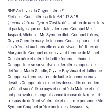
BNF. Archives du Cogner série E
Fief de la Cousinière, article 644.17 & 18
(
aucune date ne figure
) C’est la déclaration de unze lots
et partaiges que ont faictz Jerosme Couppel Me
Jaspard, Michel et Me Symeon dicts Couppel frères,
Guyon Quentin mary de Jehanne Cousin, pour elle et
ses frères si auchuns elle en a de vivans, héritiers de
Marguerite Couppel en son vivant femme de Michel
Cousin père et mère de ladite femme, Jehanne
Couppel leur sœur veufve en dernières nopces de
deffunct Marin Gaudin, Olyvier Boyshuard et Jullienne
Couppel sa femme, sœur de ladite Jehanne sœurs
desdits Couppel, de ce que les dessusdits entendent
qu’il soit succédé au pays et comté du Mainne et qu’ils
ont peu avoir de congnoissance à cause de la mort et
trespas de deffunt vénérable et discrete personne Me
Symeon Couppel prêtre oncle des dessusdits,