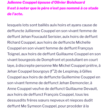
Julienne Couppel épouse d’Olivier Boishuard
Il est à noter que le père n’est pas nommé à ce stade
de l’acte.
lesquels lots sont baillés aulx hoirs et ayans cause de
deffuncte Jullienne Couppel en son vivant femme de
deffunt Jehan Foucauld Serisier, aulx hoirs de deffunt
Richard Couppel, aux hoirs de deffuncte Michelle
Couppel en son vivant femme de deffunt Françoys
Toignel, aux hoirs de deffunt Guillaume Couppel en son
vivant bourgeois de Dompfront et postullant en court
laye, à discrepte personne Me Michel Couppel prêtre, à
Jehan Couppel bourgoys (f°2) de Lespinay, à Gilles
Couppel aux hoirs de deffuncte Guillemine Couppel en
son vivant femme de deffunct Jehan Demoncler, à
Anne Couppel veufve de deffunct Guillaume Devault,
aux hoirs de deffunct François Couppel, tous les
dessusdits frères sœurs nepveux et niepces dudit
deffunt Me Symeon Couppel, pour procéder à la