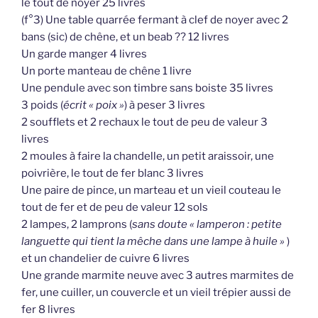
le tout de noyer 25 livres
(f°3) Une table quarrée fermant à clef de noyer avec 2
bans (sic) de chêne, et un beab ?? 12 livres
Un garde manger 4 livres
Un porte manteau de chêne 1 livre
Une pendule avec son timbre sans boiste 35 livres
3 poids (
écrit « poix »
) à peser 3 livres
2 soufflets et 2 rechaux le tout de peu de valeur 3
livres
2 moules à faire la chandelle, un petit araissoir, une
poivrière, le tout de fer blanc 3 livres
Une paire de pince, un marteau et un vieil couteau le
tout de fer et de peu de valeur 12 sols
2 lampes, 2 lamprons (
sans doute « lamperon : petite
languette qui tient la mêche dans une lampe à huile »
)
et un chandelier de cuivre 6 livres
Une grande marmite neuve avec 3 autres marmites de
fer, une cuiller, un couvercle et un vieil trépier aussi de
fer 8 livres