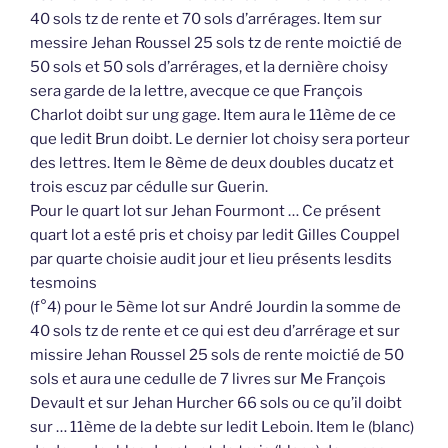
40 sols tz de rente et 70 sols d’arrérages. Item sur
messire Jehan Roussel 25 sols tz de rente moictié de
50 sols et 50 sols d’arrérages, et la dernière choisy
sera garde de la lettre, avecque ce que François
Charlot doibt sur ung gage. Item aura le 11ème de ce
que ledit Brun doibt. Le dernier lot choisy sera porteur
des lettres. Item le 8ème de deux doubles ducatz et
trois escuz par cédulle sur Guerin.
Pour le quart lot sur Jehan Fourmont … Ce présent
quart lot a esté pris et choisy par ledit Gilles Couppel
par quarte choisie audit jour et lieu présents lesdits
tesmoins
(f°4) pour le 5ème lot sur André Jourdin la somme de
40 sols tz de rente et ce qui est deu d’arrérage et sur
missire Jehan Roussel 25 sols de rente moictié de 50
sols et aura une cedulle de 7 livres sur Me François
Devault et sur Jehan Hurcher 66 sols ou ce qu’il doibt
sur … 11ème de la debte sur ledit Leboin. Item le (blanc)