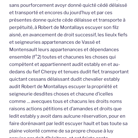
sans pourforcement avoyr donné quicté cédé délaissé
et transporté et encores du jourd’huy et par ces
présentes donne quicte cède délaisse et transporte à
perpétuité, à Robert de Montallays escuyer son filz
aisné, en avancement de droit successif, les lieulx fiefs
et seigneuries appartenances de Vassé et
Montensault leurs appartenances et dépendances
ensemble (f°2) toutes et chacunes les choses qui
compètent et appartiennent audit estably en et au-
dedans du fief Cherpy et tenues dudit fief, transportant
quictant cessans délaissant dudit chevalier estably
audit Robert de Montallays escuyer la propriété et
seigneurie desdites choses et chacune d’icelles
comme … avecques tous et chacuns les droits noms
raisons actions pétitions et d’amandes et droits que
ledit estably y avoit dans aulcune réservation, pour en
faire dorénavant par ledit escuyer hault et bas toute sa
plaine volonté comme de sa propre chouse à luy