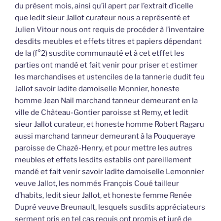
du présent mois, ainsi qu’il apert par l’extrait d’icelle
que ledit sieur Jallot curateur nous a représenté et
Julien Vitour nous ont requis de procéder à l’inventaire
desdits meubles et effets titres et papiers dépendant
de la (f°2) susdite communauté et à cet etffet les
parties ont mandé et fait venir pour priser et estimer
les marchandises et ustenciles de la tannerie dudit feu
Jallot savoir ladite damoiselle Monnier, honeste
homme Jean Nail marchand tanneur demeurant en la
ville de Château-Gontier paroisse st Remy, et ledit
sieur Jallot curateur, et honeste homme Robert Ragaru
aussi marchand tanneur demeurant à la Pouqueraye
paroisse de Chazé-Henry, et pour mettre les autres
meubles et effets lesdits establis ont pareillement
mandé et fait venir savoir ladite damoiselle Lemonnier
veuve Jallot, les nommés François Coué tailleur
d’habits, ledit sieur Jallot, et honeste femme Renée
Dupré veuve Breunault, lesquels susdits appréciateurs
serment pris en tel cas requis ont promis et juré de