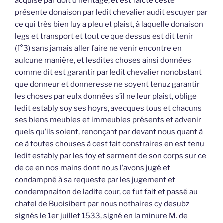
acquise par doit d’héritage, et est faicte ceste
présente donaison par ledit chevalier audit escuyer par
ce qui très bien luy a pleu et plaist, à laquelle donaison
legs et transport et tout ce que dessus est dit tenir
(f°3) sans jamais aller faire ne venir encontre en
aulcune manière, et lesdites choses ainsi données
comme dit est garantir par ledit chevalier nonobstant
que donneur et donneresse ne soyent tenuz garantir
les choses par eulx données s’il ne leur plaist, oblige
ledit estably soy ses hoyrs, avecques tous et chacuns
ses biens meubles et immeubles présents et advenir
quels qu’ils soient, renonçant par devant nous quant à
ce à toutes chouses à cest fait constraires en est tenu
ledit estably par les foy et serment de son corps sur ce
de ce en nos mains dont nous l’avons jugé et
condampné à sa requeste par les jugement et
condempnaiton de ladite cour, ce fut fait et passé au
chatel de Buoisibert par nous nothaires cy desubz
signés le 1er juillet 1533, signé en la minure M. de