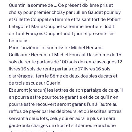
Quentin la somme de … Ce présent dixième pris et
choisy pour premier choisy par Jullien Gaudet pour luy
et Gillette Couppel sa femme et faisant fort de Robert
Lebigot et Marie Couppel sa femme héritiers dudit
deffunt François Couppel audit jour et présents les
tesmoins.
Pour l’unzième lot sur missire Michel Hersent
Guillaume Hercent et Michel Foucauld la somme de 15
sols de rente partans de 100 sols de rente avecques 12
livres 16 sols de rente partans de 17 livres 16 sols
d’arrérages. Item le 8ème de deux doubles ducats et
de trois escuz sur Guerin
Et auront [chacun] les lettres de son partaige de ce qu’il
en pourra estre pour toute garantie et de ce qu’il n’en
pourra estre recouvert seront garans l’un à l’autre au
reffus de payer par les débiteurs, et où lesdites lettres
servant à deux lots, celuy qui en aura le plus en sera
gardé aulx charges de droit et s’il demeure auchune