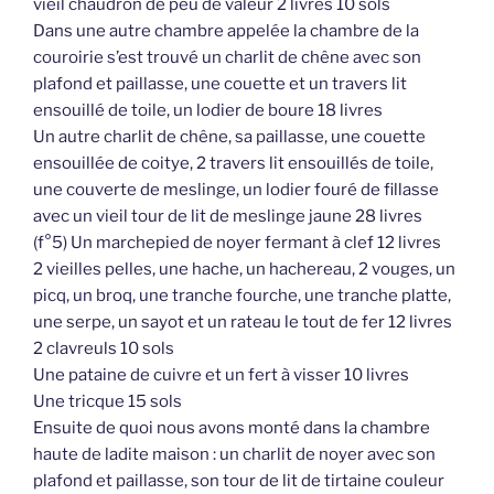
vieil chaudron de peu de valeur 2 livres 10 sols
Dans une autre chambre appelée la chambre de la
couroirie s’est trouvé un charlit de chêne avec son
plafond et paillasse, une couette et un travers lit
ensouillé de toile, un lodier de boure 18 livres
Un autre charlit de chêne, sa paillasse, une couette
ensouillée de coitye, 2 travers lit ensouillés de toile,
une couverte de meslinge, un lodier fouré de fillasse
avec un vieil tour de lit de meslinge jaune 28 livres
(f°5) Un marchepied de noyer fermant à clef 12 livres
2 vieilles pelles, une hache, un hachereau, 2 vouges, un
picq, un broq, une tranche fourche, une tranche platte,
une serpe, un sayot et un rateau le tout de fer 12 livres
2 clavreuls 10 sols
Une pataine de cuivre et un fert à visser 10 livres
Une tricque 15 sols
Ensuite de quoi nous avons monté dans la chambre
haute de ladite maison : un charlit de noyer avec son
plafond et paillasse, son tour de lit de tirtaine couleur