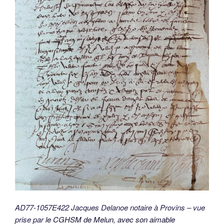
AD77-1057E422 Jacques Delanoe notaire à Provins – vue
prise par
le CGHSM de Melun, avec son aimable