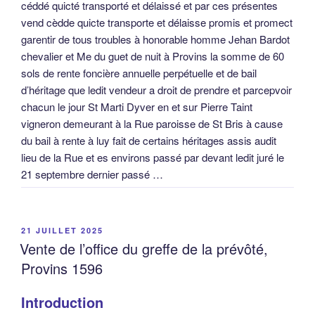
céddé quicté transporté et délaissé et par ces présentes
vend cèdde quicte transporte et délaisse promis et promect
garentir de tous troubles à honorable homme Jehan Bardot
chevalier et Me du guet de nuit à Provins la somme de 60
sols de rente foncière annuelle perpétuelle et de bail
d’héritage que ledit vendeur a droit de prendre et parcepvoir
chacun le jour St Marti Dyver en et sur Pierre Taint
vigneron demeurant à la Rue paroisse de St Bris à cause
du bail à rente à luy fait de certains héritages assis audit
lieu de la Rue et es environs passé par devant ledit juré le
21 septembre dernier passé …
PUBLIÉ
21 JUILLET 2025
LE
Vente de l’office du greffe de la prévôté,
Provins 1596
Introduction