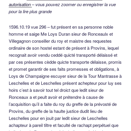
autorisation
– vous pouvez zoomer ou enregistrer la vue
pour la lire plus grande
1596.10.19 vue 296 – fut présent en sa personne noble
homme et saige Me Loys Duran sieur de Ronceaulx et
Villegagnon conseiller du roy et maistre des requestes
ordinaire de son hostel estant de présent à Provins, lequel
recognait avoir vendu ceddé quicté transporté délaissé et
par ces présentes cèdde quicte transporte délaisse, promis
et promet garantir de ses faits promesses et obligations, à
Loys de Champaigne escuyer sieur de la Tour Mantrasse à
Leschelles et de Leschelles présent achepteur pour luy ses
hoirs c’est à savoir tout tel droict que ledit sieur de
Ronceaux a et peult avoir et prétendre à cause de
l’acquisition qu’il a faite du roy du greffe de la prévosté de
Provins, du greffe de la haulte justice dudit lieu de
Leschelles pour en jouit par ledit sieur de Leschelles
achapteur à pareil tiltre et faculté de rachapt perpétuel que