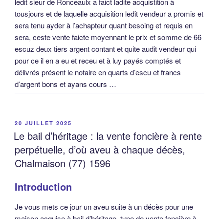
ledit sieur de Ronceaulx a faict ladite acquistition à
tousjours et de laquelle acquisition ledit vendeur a promis et
sera tenu ayder à l’achapteur quant besoing et requis en
sera, ceste vente faicte moyennant le prix et somme de 66
escuz deux tiers argent contant et quite audit vendeur qui
pour ce il en a eu et receu et à luy payés comptés et
délivrés présent le notaire en quarts d’escu et francs
d’argent bons et ayans cours …
PUBLIÉ
20 JUILLET 2025
LE
Le bail d’héritage : la vente foncière à rente
perpétuelle, d’où aveu à chaque décès,
Chalmaison (77) 1596
Introduction
Je vous mets ce jour un aveu suite à un décès pour une
maison acquise à bail d’héritage, type de vente foncière à