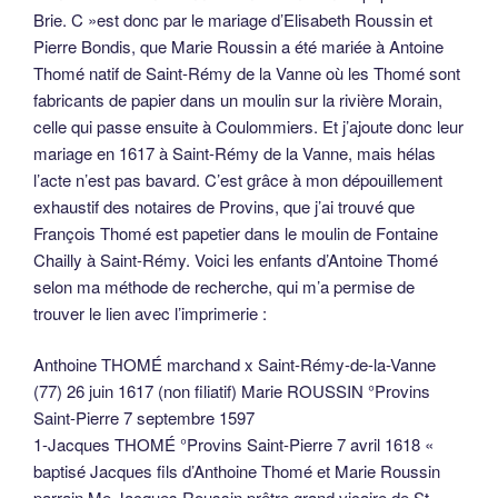
Brie. C »est donc par le mariage d’Elisabeth Roussin et
Pierre Bondis, que Marie Roussin a été mariée à Antoine
Thomé natif de Saint-Rémy de la Vanne où les Thomé sont
fabricants de papier dans un moulin sur la rivière Morain,
celle qui passe ensuite à Coulommiers. Et j’ajoute donc leur
mariage en 1617 à Saint-Rémy de la Vanne, mais hélas
l’acte n’est pas bavard. C’est grâce à mon dépouillement
exhaustif des notaires de Provins, que j’ai trouvé que
François Thomé est papetier dans le moulin de Fontaine
Chailly à Saint-Rémy. Voici les enfants d’Antoine Thomé
selon ma méthode de recherche, qui m’a permise de
trouver le lien avec l’imprimerie :
Anthoine THOMÉ marchand x Saint-Rémy-de-la-Vanne
(77) 26 juin 1617 (non filiatif) Marie ROUSSIN °Provins
Saint-Pierre 7 septembre 1597
1-Jacques THOMÉ °Provins Saint-Pierre 7 avril 1618 «
baptisé Jacques fils d’Anthoine Thomé et Marie Roussin
parrain Me Jacques Roussin prêtre grand vicaire de St