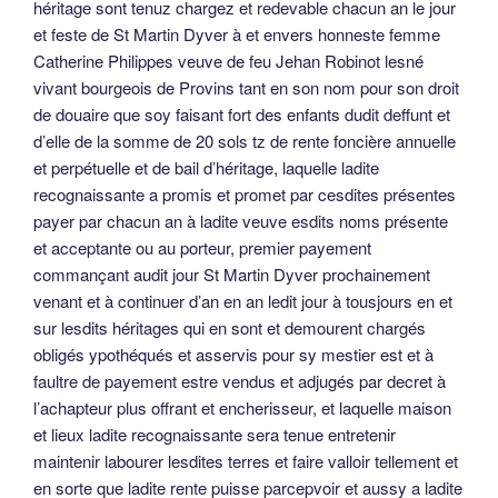
héritage sont tenuz chargez et redevable chacun an le jour
et feste de St Martin Dyver à et envers honneste femme
Catherine Philippes veuve de feu Jehan Robinot lesné
vivant bourgeois de Provins tant en son nom pour son droit
de douaire que soy faisant fort des enfants dudit deffunt et
d’elle de la somme de 20 sols tz de rente foncière annuelle
et perpétuelle et de bail d’héritage, laquelle ladite
recognaissante a promis et promet par cesdites présentes
payer par chacun an à ladite veuve esdits noms présente
et acceptante ou au porteur, premier payement
commançant audit jour St Martin Dyver prochainement
venant et à continuer d’an en an ledit jour à tousjours en et
sur lesdits héritages qui en sont et demourent chargés
obligés ypothéqués et asservis pour sy mestier est et à
faultre de payement estre vendus et adjugés par decret à
l’achapteur plus offrant et encherisseur, et laquelle maison
et lieux ladite recognaissante sera tenue entretenir
maintenir labourer lesdites terres et faire valloir tellement et
en sorte que ladite rente puisse parcepvoir et aussy a ladite