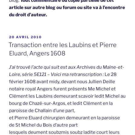
blog.
Tout commentaire ou copie partielle de cet
article sur autre blog ou forum ou site va à l’encontre
du droit d’auteur.
PUBLIÉ
20 AVRIL 2010
LE
Transaction entre les Laubins et Pierre
Eluard, Angers 1608
J’ai trouvé l’acte qui suit est aux Archives du Maine-et-
Loire, série 5E121 – Voici ma retranscription :
Le 28
février 1608 avant midy, devant nous Jullien Deille
notaire royal Angers furent présents Me Michel et
Clément les Laubins demeurant scavoir ledit Michel au
bourg de Chazé-sur-Argos, et ledit Clément en la
paroisse de Challain d’une part,
et Pierre Eluard chirurgien demeurant en la paroisse
de St Michel du Bois d’autre part
lesquels deument soubzmis soubz ladite court leurs