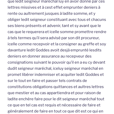
que ledit seigneur maréchal luy en avoir donné par ces
lettres missives et à cest effet emprunter deniers à
rente ou aultrement jusques à ladite somme, et y
obliger ledit seigneur constituant avec tous et chacuns
ses biens présents et advenir, tant et sy avant que le
cas que le requerera et icelle somme promettre rendre
à tels termes qu’il sera advisé par son dit procureur,
icelle comme recepvoir et la consigner au greffe et soy
davanture ledit Goddes avoit desjà emprunté lesdits
deniers en donner assurance au recepveur des
consignations suivant le pouvoir qu’il en a eu cy devant
dudit seigneur maréchal, iceluy seigneur maréchal en
promet libérer indemniser et acquiter ledit Goddes et
sur le tout en faire et passer tels contrats de
constitutions obligations quittances et aultres lettres
que mestier et au cas appartiendra et pour raison de
ladite enchère faire pour le dit seigneur maréchal tout
ce que en tel cas est requis et nécessaire de faire et
généralement de faire en tout ce que dit est ce qui en