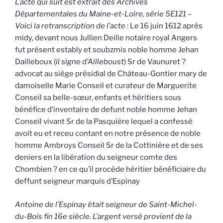
L’acte qui suit est extrait des Archives
Départementales du Maine-et-Loire, série 5E121 –
Voici la retranscription de l’acte
: Le 16 juin 1612 après
midy, devant nous Jullien Deille notaire royal Angers
fut présent estably et soubzmis noble homme Jehan
Dailleboux (
il signe d’Ailleboust
) Sr de Vaunuret ?
advocat au siège présidial de Château-Gontier mary de
damoiselle Marie Conseil et curateur de Marguerite
Conseil sa belle-sœur, enfants et héritiers sous
bénéfice d’inventaire de defunt noble homme Jehan
Conseil vivant Sr de la Pasquière lequel a confessé
avoit eu et receu contant en notre présence de noble
homme Ambroys Conseil Sr de la Cottinière et de ses
deniers en la libération du seigneur comte des
Chombien ? en ce qu’il procède héritier bénéficiaire du
deffunt seigneur marquis d’Espinay
Antoine de l’Espinay était seigneur de Saint-Michel-
du-Bois fin 16e siècle. L’argent versé provient de la