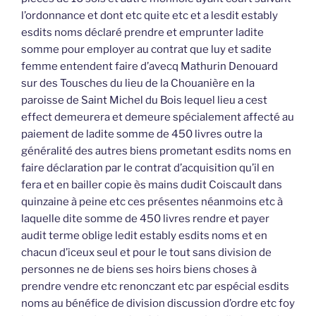
l’ordonnance et dont etc quite etc et a lesdit estably
esdits noms déclaré prendre et emprunter ladite
somme pour employer au contrat que luy et sadite
femme entendent faire d’avecq Mathurin Denouard
sur des Tousches du lieu de la Chouanière en la
paroisse de Saint Michel du Bois lequel lieu a cest
effect demeurera et demeure spécialement affecté au
paiement de ladite somme de 450 livres outre la
généralité des autres biens prometant esdits noms en
faire déclaration par le contrat d’acquisition qu’il en
fera et en bailler copie ès mains dudit Coiscault dans
quinzaine à peine etc ces présentes néanmoins etc à
laquelle dite somme de 450 livres rendre et payer
audit terme oblige ledit estably esdits noms et en
chacun d’iceux seul et pour le tout sans division de
personnes ne de biens ses hoirs biens choses à
prendre vendre etc renonczant etc par espécial esdits
noms au bénéfice de division discussion d’ordre etc foy