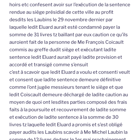
hoirs etc confesent avoir sur l’exécution de la sentence
rendue au siège présidial de cette ville au profit
desdits les Laubins le 29 novembre dernier par
laquelle ledit Eluard aurait esté condamné payer la
somme de 31 livres tz baillant par eux caution ce qu’ils
auroient fait de la personne de Me François Coicault
commis au greffe dudit siège et exécutant ladite
sentence ledit Eluard aurait payé ladite provision et
accordé et transigé comme s’ensuit
c’est à scavoir que ledit Eluard a voulu et consenti veult
et consent que ladite sentence demeure définitive
comme l’ont jugée messieurs tenant le siège et que
ledit Coiscault demeure déchargé de ladite caution au
moyen de quoi ont lesdites parties composé des frais
faits à la poursuite et recouvrement de ladite somme
et exécution de ladite sentence à la somme de 30
livres tz laquelle ledit Eluard a promis et s’est obligé
payer audits les Laubins scavoir à Me Michel Laubin la
somme de 12 livres dedans le 1er mai prochainement