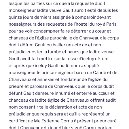
lesquelles parties sur ce que à la requeste dudit
monseigneur ladite veuve Gault auroit esté depuis les
quinze jours derniers assignée à comparoir devant
nosseigneurs des requestes de l’hostel du roy à Paris
pour se voir condempner faire déterrer du cœur et
chanseau de l’églize parochialle de Chanveaux le corps
dudit défunt Gault ou bailler un acte de et non
préjudicier oster la tumbe et bancs que ladite veuve
Gault avoit fait mettre sur la fosse d’iceluy défunt
et après que iceluy Gault audit nom a supplié
monseigneur le prince seigneur baron de Candé et de
Chanveaux et annexes et fondateur de l’églize du
prieuré et paroisse de Chanveaux que le corps dudit
défunt Gault demeure inhumé et enterré au cœur et
chanceau de ladite églize de Chanveaux offrant audit
nom consentir telle déclaration et acte de non
préjudicier que requis sera et qu’il a représenté un
certificat de Me Estienne Cornu à présent prieur curé
dudit Chanveaux du jour d’hier signé Cornu, portant