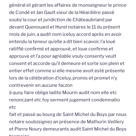
général et gérant les affaires de monseigneur le prince
de Condé et Jan Gault sieur de la Héardière passé
soubz la cour et juridiction de Châteaubriand par
devant Quenouard et Hurel notaires le 11 du présent
mois de juin, a audit nom iceluy accord après en avoir
entendu la teneur qu’elle a dit bien scavoir, l’a loué
ratiffié confirmé et approuvé, et loue confirme et
approuve et l’a pour agréable vouly consenty veult
consent et accorde qu’il demeure et sorte son plein et
entier effet comme si elle mesme avoit esté présente
lors de la célébration d’iceluy, promis et promet n’y
contrevenir en aucune faczon
à quoy faire oblige ladite Mourin audit nom elle etc
renonczant etc foy serment jugement condemnatio
etc
fait et passé au bourg de Saint Michel du Boys par nous
notaire soubzsignez an présence de Mathurin Veillery
et Pierre Noury demeurants audit Saint Michel du Boys