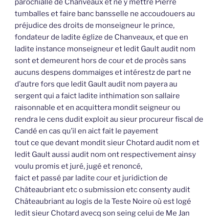
parochialle de Chanveaux et ne y mettre Pierre
tumballes et faire banc bansselle ne accoudouers au
préjudice des droits de monseigneur le prince,
fondateur de ladite églize de Chanveaux, et que en
ladite instance monseigneur et ledit Gault audit nom
sont et demeurent hors de cour et de procès sans
aucuns despens dommaiges et intérestz de part ne
d’autre fors que ledit Gault audit nom payera au
sergent qui a faict ladite inthimation son sallaire
raisonnable et en acquittera mondit seigneur ou
rendra le cens dudit exploit au sieur procureur fiscal de
Candé en cas qu’il en aict fait le payement
tout ce que devant mondit sieur Chotard audit nom et
ledit Gault aussi audit nom ont respectivement ainsy
voulu promis et juré, jugé et renoncé,
faict et passé par ladite cour et juridiction de
Châteaubriant etc o submission etc consenty audit
Châteaubriant au logis de la Teste Noire où est logé
ledit sieur Chotard avecq son seing celui de Me Jan