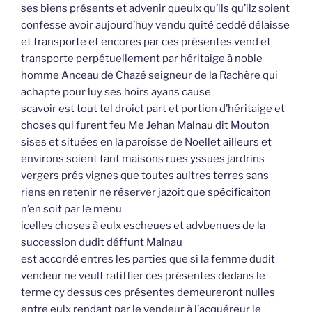
ses biens présents et advenir queulx qu’ils qu’ilz soient
confesse avoir aujourd’huy vendu quité ceddé délaisse
et transporte et encores par ces présentes vend et
transporte perpétuellement par héritaige à noble
homme Anceau de Chazé seigneur de la Rachère qui
achapte pour luy ses hoirs ayans cause
scavoir est tout tel droict part et portion d’héritaige et
choses qui furent feu Me Jehan Malnau dit Mouton
sises et situées en la paroisse de Noellet ailleurs et
environs soient tant maisons rues yssues jardrins
vergers prés vignes que toutes aultres terres sans
riens en retenir ne réserver jazoit que spécificaiton
n’en soit par le menu
icelles choses à eulx escheues et advbenues de la
succession dudit déffunt Malnau
est accordé entres les parties que si la femme dudit
vendeur ne veult ratiffier ces présentes dedans le
terme cy dessus ces présentes demeureront nulles
entre eulx rendant par le vendeur à l’acquéreur le