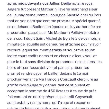
après midy, devant nous Jullien Deille notaire royal
Angers fut présent Mathurin Faverie marchand sieur
de Launay demeurant au bourg de Saint Michel du Bois
tant en son nom que comme procureur spécial quant à
ce de Jehanne Bodier son épouse de luy authorisée par
procuration passée par Me Mathurin Poilièvre notaire
de la court dudit Saint Michel du Bois le 3 de ce mois la
minute de laquelle est demeurée attachée pour y avoir
recours lequel deument estably et soubzmis soubz
ladite court esdits noms et en chacun d’iceux seul et
pour le tout sans division de personnes ne de biens ses
hoirs etc confesse debvoir et par ces présentes
promet rendre payer et bailler dedans le 15 mai
prochain venant à Me François Coiscault clerc juré au
greffe civil d’Angers y demeurant ce stipulant et
acceptant la somme de 450 livres tz à cause de prêt
fait contant en notre présence par ledit Coyscault
audit estably esdits noms qui l’a eue et receue en
pièces de 16 sols et autre monnoie ayant court suivant