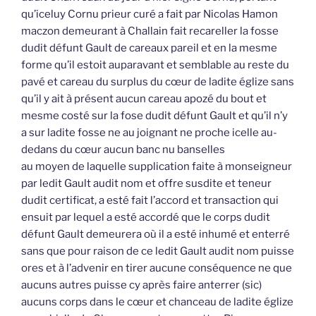
qu’iceluy Cornu prieur curé a fait par Nicolas Hamon
maczon demeurant à Challain fait recareller la fosse
dudit défunt Gault de careaux pareil et en la mesme
forme qu’il estoit auparavant et semblable au reste du
pavé et careau du surplus du cœur de ladite églize sans
qu’il y ait à présent aucun careau apozé du bout et
mesme costé sur la fose dudit défunt Gault et qu’il n’y
a sur ladite fosse ne au joignant ne proche icelle au-
dedans du cœur aucun banc nu banselles
au moyen de laquelle supplication faite à monseigneur
par ledit Gault audit nom et offre susdite et teneur
dudit certificat, a esté fait l’accord et transaction qui
ensuit par lequel a esté accordé que le corps dudit
défunt Gault demeurera où il a esté inhumé et enterré
sans que pour raison de ce ledit Gault audit nom puisse
ores et à l’advenir en tirer aucune conséquence ne que
aucuns autres puisse cy après faire anterrer (sic)
aucuns corps dans le cœur et chanceau de ladite églize