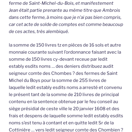
ferme de Saint-Michel-du-Bois, et manifestement
Jean était partie prenante au même titre que Ambrois
dans cette ferme, à moins que je n’ai pas bien compris,
car cet acte de solde de comptes est comme beaucoup
de ces actes, très alembiqué.
la somme de 150 livres tz en pièces de 16 sols et autre
monnaie courante suivant l’ordonnance faisant avec la
somme de 150 livres cy-devant receue par ledit
estably esdits noms … des deniers distribuez audit
seigneur comte des Chombes ? des fermes de Saint
Michel du Boys pour la somme de 255 livres de
laquelle ledit estably esdits noms a arresté et convenu
le présent tant de la somme de 210 livres de principal
contenu en la sentence obtenue par le feu conseil au
siège présidial de ceste ville le 20 janvier 1608 et des
frais et despens de laquelle somme ledit estably esdits
noms s’est tenu à contant et en quitte ledit Sr de la
Cottinière … vers ledit seigneur comte des Chombien ?