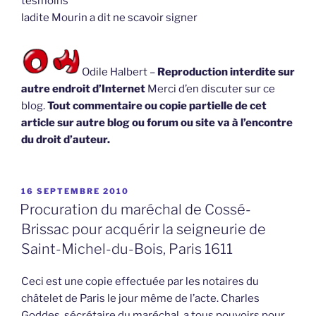
tesmoins
ladite Mourin a dit ne scavoir signer
Odile Halbert –
Reproduction interdite sur
autre endroit d’Internet
Merci d’en discuter sur ce
blog.
Tout commentaire ou copie partielle de cet
article sur autre blog ou forum ou site va à l’encontre
du droit d’auteur.
PUBLIÉ
16 SEPTEMBRE 2010
LE
Procuration du maréchal de Cossé-
Brissac pour acquérir la seigneurie de
Saint-Michel-du-Bois, Paris 1611
Ceci est une copie effectuée par les notaires du
châtelet de Paris le jour même de l’acte. Charles
Goddes, sécrétaire du maréchal, a tous pouvoirs pour