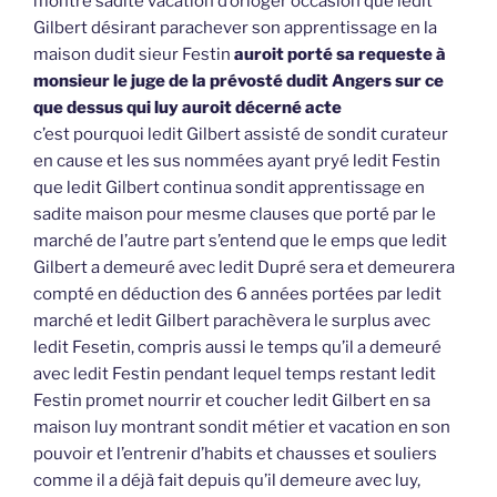
montré sadite vacation d’orloger occasion que ledit
Gilbert désirant parachever son apprentissage en la
maison dudit sieur Festin
auroit porté sa requeste à
monsieur le juge de la prévosté dudit Angers sur ce
que dessus qui luy auroit décerné acte
c’est pourquoi ledit Gilbert assisté de sondit curateur
en cause et les sus nommées ayant pryé ledit Festin
que ledit Gilbert continua sondit apprentissage en
sadite maison pour mesme clauses que porté par le
marché de l’autre part s’entend que le emps que ledit
Gilbert a demeuré avec ledit Dupré sera et demeurera
compté en déduction des 6 années portées par ledit
marché et ledit Gilbert parachèvera le surplus avec
ledit Fesetin, compris aussi le temps qu’il a demeuré
avec ledit Festin pendant lequel temps restant ledit
Festin promet nourrir et coucher ledit Gilbert en sa
maison luy montrant sondit métier et vacation en son
pouvoir et l’entrenir d’habits et chausses et souliers
comme il a déjà fait depuis qu’il demeure avec luy,