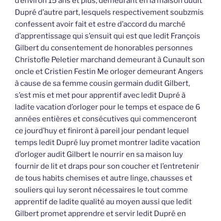
d’environ 15 ans et plus, demeurant en la maison dudit
Dupré d’autre part, lesquels respectivement soubzmis
confessent avoir fait et estre d’accord du marché
d’apprentissage qui s’ensuit qui est que ledit François
Gilbert du consentement de honorables personnes
Christofle Peletier marchand demeurant à Cunault son
oncle et Cristien Festin Me orloger demeurant Angers
à cause de sa femme cousin germain dudit Gilbert,
s’est mis et met pour apprentif avec ledit Dupré à
ladite vacation d’orloger pour le temps et espace de 6
années entières et consécutives qui commenceront
ce jourd’huy et finiront à pareil jour pendant lequel
temps ledit Dupré luy promet montrer ladite vacation
d’orloger audit Gilbert le nourrir en sa maison luy
fournir de lit et draps pour son coucher et l’entretenir
de tous habits chemises et autre linge, chausses et
souliers qui luy seront nécessaires le tout comme
apprentif de ladite qualité au moyen aussi que ledit
Gilbert promet apprendre et servir ledit Dupré en