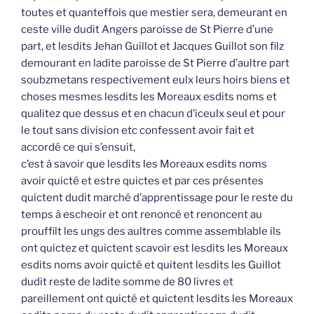
toutes et quanteffois que mestier sera, demeurant en
ceste ville dudit Angers paroisse de St Pierre d’une
part, et lesdits Jehan Guillot et Jacques Guillot son filz
demourant en ladite paroisse de St Pierre d’aultre part
soubzmetans respectivement eulx leurs hoirs biens et
choses mesmes lesdits les Moreaux esdits noms et
qualitez que dessus et en chacun d’iceulx seul et pour
le tout sans division etc confessent avoir fait et
accordé ce qui s’ensuit,
c’est à savoir que lesdits les Moreaux esdits noms
avoir quicté et estre quictes et par ces présentes
quictent dudit marché d’apprentissage pour le reste du
temps à escheoir et ont renoncé et renoncent au
prouffilt les ungs des aultres comme assemblable ils
ont quictez et quictent scavoir est lesdits les Moreaux
esdits noms avoir quicté et quitent lesdits les Guillot
dudit reste de ladite somme de 80 livres et
pareillement ont quicté et quictent lesdits les Moreaux