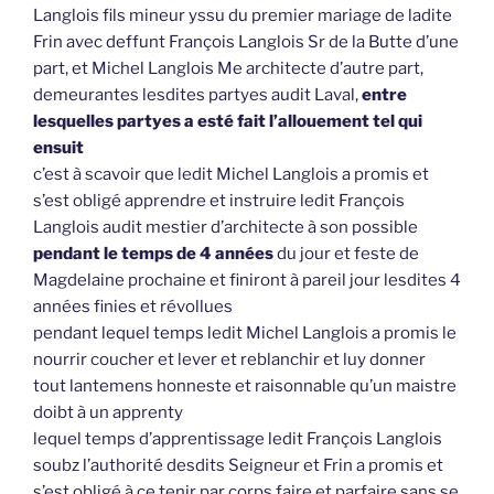
Langlois fils mineur yssu du premier mariage de ladite
Frin avec deffunt François Langlois Sr de la Butte d’une
part, et Michel Langlois Me architecte d’autre part,
demeurantes lesdites partyes audit Laval,
entre
lesquelles partyes a esté fait l’allouement tel qui
ensuit
c’est à scavoir que ledit Michel Langlois a promis et
s’est obligé apprendre et instruire ledit François
Langlois audit mestier d’architecte à son possible
pendant le temps de 4 années
du jour et feste de
Magdelaine prochaine et finiront à pareil jour lesdites 4
années finies et révollues
pendant lequel temps ledit Michel Langlois a promis le
nourrir coucher et lever et reblanchir et luy donner
tout lantemens honneste et raisonnable qu’un maistre
doibt à un apprenty
lequel temps d’apprentissage ledit François Langlois
soubz l’authorité desdits Seigneur et Frin a promis et
s’est obligé à ce tenir par corps faire et parfaire sans se