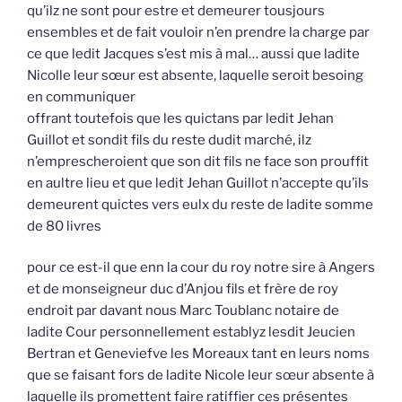
qu’ilz ne sont pour estre et demeurer tousjours
ensembles et de fait vouloir n’en prendre la charge par
ce que ledit Jacques s’est mis à mal… aussi que ladite
Nicolle leur sœur est absente, laquelle seroit besoing
en communiquer
offrant toutefois que les quictans par ledit Jehan
Guillot et sondit fils du reste dudit marché, ilz
n’emprescheroient que son dit fils ne face son prouffit
en aultre lieu et que ledit Jehan Guillot n’accepte qu’ils
demeurent quictes vers eulx du reste de ladite somme
de 80 livres
pour ce est-il que enn la cour du roy notre sire à Angers
et de monseigneur duc d’Anjou fils et frère de roy
endroit par davant nous Marc Toublanc notaire de
ladite Cour personnellement establyz lesdit Jeucien
Bertran et Geneviefve les Moreaux tant en leurs noms
que se faisant fors de ladite Nicole leur sœur absente à
laquelle ils promettent faire ratiffier ces présentes