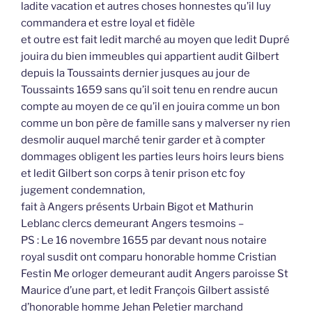
ladite vacation et autres choses honnestes qu’il luy
commandera et estre loyal et fidèle
et outre est fait ledit marché au moyen que ledit Dupré
jouira du bien immeubles qui appartient audit Gilbert
depuis la Toussaints dernier jusques au jour de
Toussaints 1659 sans qu’il soit tenu en rendre aucun
compte au moyen de ce qu’il en jouira comme un bon
comme un bon père de famille sans y malverser ny rien
desmolir auquel marché tenir garder et à compter
dommages obligent les parties leurs hoirs leurs biens
et ledit Gilbert son corps à tenir prison etc foy
jugement condemnation,
fait à Angers présents Urbain Bigot et Mathurin
Leblanc clercs demeurant Angers tesmoins –
PS : Le 16 novembre 1655 par devant nous notaire
royal susdit ont comparu honorable homme Cristian
Festin Me orloger demeurant audit Angers paroisse St
Maurice d’une part, et ledit François Gilbert assisté
d’honorable homme Jehan Peletier marchand