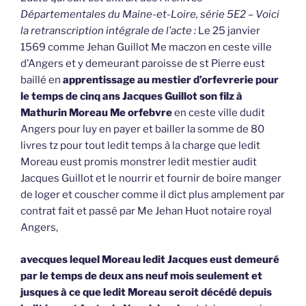
Départementales du Maine-et-Loire, série 5E2 – Voici
la retranscription intégrale de l’acte :
Le 25 janvier
1569 comme Jehan Guillot Me maczon en ceste ville
d’Angers et y demeurant paroisse de st Pierre eust
baillé en
apprentissage au mestier d’orfevrerie pour
le temps de cinq ans Jacques Guillot son filz à
Mathurin Moreau Me orfebvre
en ceste ville dudit
Angers pour luy en payer et bailler la somme de 80
livres tz pour tout ledit temps à la charge que ledit
Moreau eust promis monstrer ledit mestier audit
Jacques Guillot et le nourrir et fournir de boire manger
de loger et couscher comme il dict plus amplement par
contrat fait et passé par Me Jehan Huot notaire royal
Angers,
avecques lequel Moreau ledit Jacques eust demeuré
par le temps de deux ans neuf mois seulement et
jusques à ce que ledit Moreau seroit décédé depuis