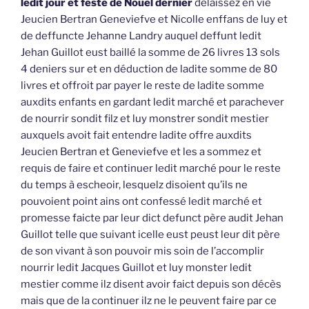
ledit jour et feste de Nouel dernier
delaissez en vie
Jeucien Bertran Geneviefve et Nicolle enffans de luy et
de deffuncte Jehanne Landry auquel deffunt ledit
Jehan Guillot eust baillé la somme de 26 livres 13 sols
4 deniers sur et en déduction de ladite somme de 80
livres et offroit par payer le reste de ladite somme
auxdits enfants en gardant ledit marché et parachever
de nourrir sondit filz et luy monstrer sondit mestier
auxquels avoit fait entendre ladite offre auxdits
Jeucien Bertran et Geneviefve et les a sommez et
requis de faire et continuer ledit marché pour le reste
du temps à escheoir, lesquelz disoient qu’ils ne
pouvoient point ains ont confessé ledit marché et
promesse faicte par leur dict defunct père audit Jehan
Guillot telle que suivant icelle eust peust leur dit père
de son vivant à son pouvoir mis soin de l’accomplir
nourrir ledit Jacques Guillot et luy monster ledit
mestier comme ilz disent avoir faict depuis son décès
mais que de la continuer ilz ne le peuvent faire par ce