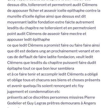
dessus dits, tollereront et permetront audit Clémens
de appouser ficher et asseoir icelle epithaphe contre la
mureille d’icelle église ainsi que dessus est dit
moyennant ladite fondation estre faicte autrement
lesdits du chapitre ne tolleroient et en permetroient
point audit Clémens de asseoir faire mectre et
appouser ledit épithaphe
ce que ledit Clémens a promist faire ou faire faire ainsi
que dit est dedans ung an prochainement venant et en
cas de deffault de faire ladite fondacion, veult ledit
Clémens que lesdits du chapitre puissent faire dudit
épitaphe tout ce que bon leur semblera
et à ce faire tenir et accomplir ledit Cléments a obligé
et oblige tous et chacuns ses biens et choses présents
et avenir quelsqu’ils soient renonçant etc foy
jugement et condemnation etc
présents ad ce discrètes personnes missires Pierre
Godelier et Guy Legras prêtres demourans à Angers