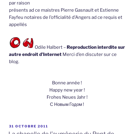
par raison
présents ad ce maistres Pierre Gasnault et Estienne
Fayfeu notaires de l’officialité d’Angers ad ce requis et
appellés
Odile Halbert –
Reproduction interdite sur
autre endroit d’Internet
Merci d’en discuter sur ce
blog.
Bonne année !
Happy new year !
Frohes Neues Jahr !
С Новым Годом !
PUBLIÉ
31 OCTOBRE 2011
LE