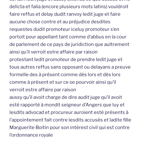
delicta et falia (encore plusieurs mots latins) vouldroit
faire reffus et delay dudit ranvoy ledit juge et faire
aucune chose contre et au préjudice desdites
requestes dudit promoteur iceluy promoteur s’en
portoit pour appellant tant comme d’abbus en la cour
de parlement de ce pays de juridiction que aultrement
ainsi qu’il verroit estre affaire par raison
protestant ledit promoteur de prendre ledit juge et
tous autres reffus sans opposant ou delayans a preuve
formelle des à présent comme dès lors et dès lors
comme à présent et sur ce se pourvoir ainsi qu’il
verroit estre affaire par raison
aussy qu’il avoit charge de dire audit juge qu’il avoit
esté rapporté à mondit seigneur d’Angers que luy et
lesdits advocad et procureur auroient esté présents à
l’appointement fait contre lesdits accusés et ladite fille
Marguerite Boitin pour son intérest civil qui est contre
l’ordonnance royale