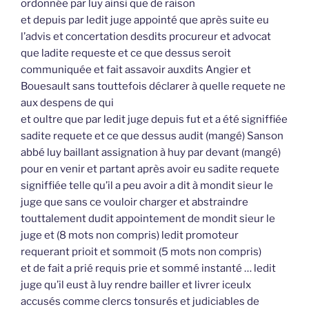
ordonnée par luy ainsi que de raison
et depuis par ledit juge appointé que après suite eu
l’advis et concertation desdits procureur et advocat
que ladite requeste et ce que dessus seroit
communiquée et fait assavoir auxdits Angier et
Bouesault sans touttefois déclarer à quelle requete ne
aux despens de qui
et oultre que par ledit juge depuis fut et a été signiffiée
sadite requete et ce que dessus audit (mangé) Sanson
abbé luy baillant assignation à huy par devant (mangé)
pour en venir et partant après avoir eu sadite requete
signiffiée telle qu’il a peu avoir a dit à mondit sieur le
juge que sans ce vouloir charger et abstraindre
touttalement dudit appointement de mondit sieur le
juge et (8 mots non compris) ledit promoteur
requerant prioit et sommoit (5 mots non compris)
et de fait a prié requis prie et sommé instanté … ledit
juge qu’il eust à luy rendre bailler et livrer iceulx
accusés comme clercs tonsurés et judiciables de