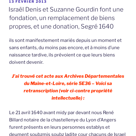
PUBLIÉ
13 FÉVRIER 2013
LE
Israël Denis et Suzanne Gourdin font une
fondation, un remplacement de biens
propres, et une donation, Segré 1640
ils sont manifestement mariés depuis un moment et
sans enfants, du moins pas encore, et à moins d’une
naissance tardive, ils prévoient ce que leurs biens
doivent devenir.
J’ai trouvé cet acte aux Archives Départementales
du Maine-et-Loire, série 5E36 – Voici sa
retranscription (voir ci-contre propriété
intellectuelle) :
Le 21 avril 1640 avant midy par devant nous René
Billard notaire de la chastellenye du Lyon d’Angers
furent présents en leurs personnes establys et
deument soubzmis soubz ladite cour chacuns de Israel