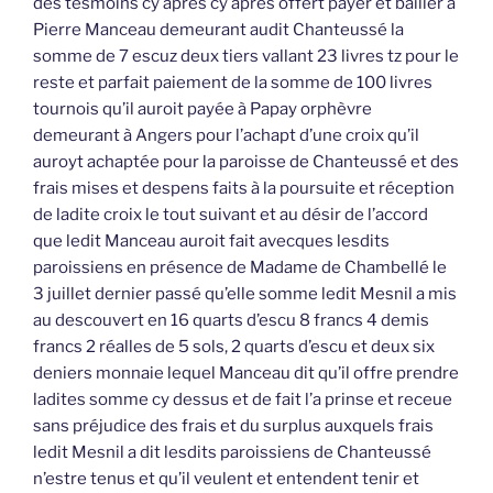
des tesmoins cy après cy après offert payer et bailler à
Pierre Manceau demeurant audit Chanteussé la
somme de 7 escuz deux tiers vallant 23 livres tz pour le
reste et parfait paiement de la somme de 100 livres
tournois qu’il auroit payée à Papay orphèvre
demeurant à Angers pour l’achapt d’une croix qu’il
auroyt achaptée pour la paroisse de Chanteussé et des
frais mises et despens faits à la poursuite et réception
de ladite croix le tout suivant et au désir de l’accord
que ledit Manceau auroit fait avecques lesdits
paroissiens en présence de Madame de Chambellé le
3 juillet dernier passé qu’elle somme ledit Mesnil a mis
au descouvert en 16 quarts d’escu 8 francs 4 demis
francs 2 réalles de 5 sols, 2 quarts d’escu et deux six
deniers monnaie lequel Manceau dit qu’il offre prendre
ladites somme cy dessus et de fait l’a prinse et receue
sans préjudice des frais et du surplus auxquels frais
ledit Mesnil a dit lesdits paroissiens de Chanteussé
n’estre tenus et qu’il veulent et entendent tenir et