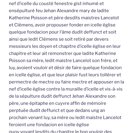
nef d’icelle du cousté fenestre gist inhumé et
ensépulturé feu Jehan Alexandre mary de ladite
Katherine Poisson et père desdits maistres Lancelot
et Clémens, avoir propouser fonder en icelle église
quelque fondacion pour l’âme dudit deffunct et soit
ainsi que ledit Clémens se soit retiré par devers
messieurs les doyen et chapitre d’icelle église en leur
chapitre et leur ait remonstrer que ladite Katherine
Poisson sa mère, ledit maistre Lancelot son frère, et
luy, avoient vouloir et désir de faire quelque fondacion
en icelle église, et que leur plaisir fust leurs tollérer et
permectre de mectre ou faire mectre et appouser en la
nef d’icelle église contre la muraille d’icelle et vis-à-vis
de la sépulture dudit deffunct Jehan Alexandre son
père, une épitaphe en cuyvre affin de mémoire
perptuée dudit deffunct et que dedans ung an
prochain venant luy, sa mère ou ledit maistre Lancelot
feroient une fondacion en icelle église
quoy voyant lesdits du chapitre le bon vouloir des