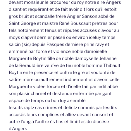
devant monsieur le procureur du roy notre sire Angers
disant et requérant et de fait avoir dit lors qu’il estoit
gros bruit et scandalle frère Angier Sanson abbé de
Saint George et maistre René Bouscault prêtres pour
tels notoirement tenus et réputés accusés d’avour au
moys d’apvril dernier passé ou environ iceluy temps
salcin ( sic) depuis Pasques dernière prins ravy et
emmené par force et violence noble damoiselle
Marguerite Boytin fille de noble damoyselle Jehanne
de la Berauldière veufve de feu noble homme Thibault
Boytin en le présence et oultre le gré et voulonté de
sadite mère ou aultrement induement et d’avoir icelle
Marguerite violée forcée et d’icelle fait par ledit abbé
son plaisir charnel et destenue enfermée par gant
espace de temps ou bon luy a semblé
lesdits raptz cas crimes et delictz commis par lesdits
accusés leurs complices et alliez devant consort et
autre l’ung à l’aultre ès fins et limittes du diocèse
d’Angers