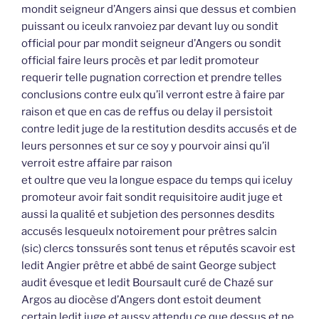
mondit seigneur d’Angers ainsi que dessus et combien
puissant ou iceulx ranvoiez par devant luy ou sondit
official pour par mondit seigneur d’Angers ou sondit
official faire leurs procès et par ledit promoteur
requerir telle pugnation correction et prendre telles
conclusions contre eulx qu’il verront estre à faire par
raison et que en cas de reffus ou delay il persistoit
contre ledit juge de la restitution desdits accusés et de
leurs personnes et sur ce soy y pourvoir ainsi qu’il
verroit estre affaire par raison
et oultre que veu la longue espace du temps qui iceluy
promoteur avoir fait sondit requisitoire audit juge et
aussi la qualité et subjetion des personnes desdits
accusés lesqueulx notoirement pour prêtres salcin
(sic) clercs tonssurés sont tenus et réputés scavoir est
ledit Angier prêtre et abbé de saint George subject
audit évesque et ledit Boursault curé de Chazé sur
Argos au diocèse d’Angers dont estoit deument
certain ledit juge et aussy attendu ce que dessus et ne