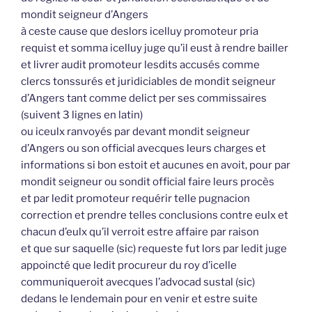
mondit seigneur d’Angers
à ceste cause que deslors icelluy promoteur pria
requist et somma icelluy juge qu’il eust à rendre bailler
et livrer audit promoteur lesdits accusés comme
clercs tonssurés et juridiciables de mondit seigneur
d’Angers tant comme delict per ses commissaires
(suivent 3 lignes en latin)
ou iceulx ranvoyés par devant mondit seigneur
d’Angers ou son official avecques leurs charges et
informations si bon estoit et aucunes en avoit, pour par
mondit seigneur ou sondit official faire leurs procès
et par ledit promoteur requérir telle pugnacion
correction et prendre telles conclusions contre eulx et
chacun d’eulx qu’il verroit estre affaire par raison
et que sur saquelle (sic) requeste fut lors par ledit juge
appoincté que ledit procureur du roy d’icelle
communiqueroit avecques l’advocad sustal (sic)
dedans le lendemain pour en venir et estre suite