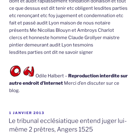
dont et audit raplassement fondation donaison et tout
ce que dessus est dit tenir etc obligent lesdites parties
etc renonçant etc foy jugement et condemnation etc
fait et passé audit Lyon maison de nous notaire
présents Me Nicollas Blouyn et Ambroys Charlot
clercs et honneste homme Claude Grollyer maistre
pintier demeurant audit Lyon tesmoins
lesdites parties ont dit ne savoir signer
Odile Halbert –
Reproduction interdite sur
autre endroit d’Internet
Merci d’en discuter sur ce
blog.
PUBLIÉ
1 JANVIER 2013
LE
Le tribunal ecclésiatique entend juger lui-
même 2 prêtres, Angers 1525