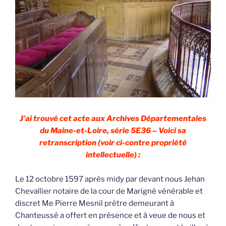
J’ai trouvé cet acte aux Archives Départementales
du Maine-et-Loire, série 5E36 – Voici sa
retranscription (voir ci-contre propriété
intellectuelle) :
Le 12 octobre 1597 après midy par devant nous Jehan
Chevallier notaire de la cour de Marigné vénérable et
discret Me Pierre Mesnil prêtre demeurant à
Chanteussé a offert en présence et à veue de nous et