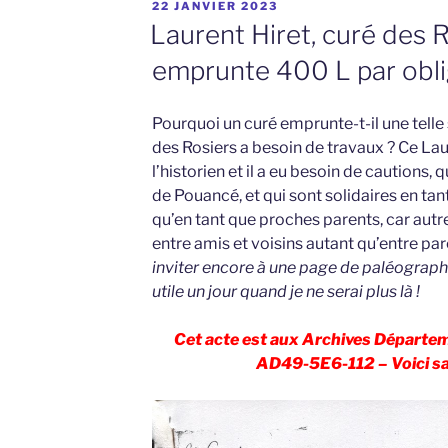
PUBLIÉ
22 JANVIER 2023
LE
Laurent Hiret, curé des R
emprunte 400 L par obli
Pourquoi un curé emprunte-t-il une telle
des Rosiers a besoin de travaux ? Ce Laur
l’historien et il a eu besoin de cautions, 
de Pouancé, et qui sont solidaires en tan
qu’en tant que proches parents, car autre
entre amis et voisins autant qu’entre par
inviter encore à une page de paléograph
utile un jour quand je ne serai plus là !
Cet acte est aux Archives Départem
AD49-5E6-112 – Voici sa