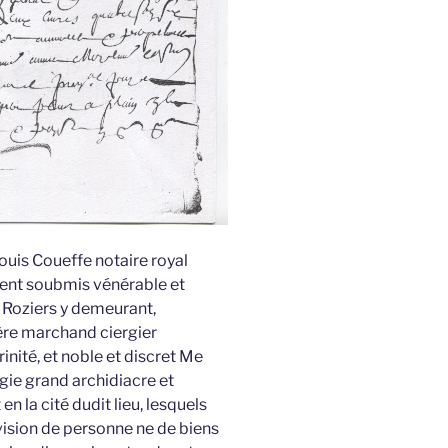
uis Coueffe notaire royal
ment soubmis vénérable et
s Roziers y demeurant,
re marchand ciergier
inité, et noble et discret Me
gie grand archidiacre et
n la cité dudit lieu, lesquels
ivision de personne ne de biens