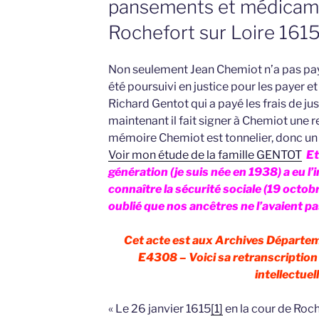
pansements et médicame
Rochefort sur Loire 161
Non seulement Jean Chemiot n’a pas pay
été poursuivi en justice pour les payer e
Richard Gentot qui a payé les frais de ju
maintenant il fait signer à Chemiot une 
mémoire Chemiot est tonnelier, donc un a
Voir mon étude de la famille GENTOT
Et
génération (je suis née en 1938) a eu l
connaître la sécurité sociale (19 octo
oublié que nos ancêtres ne l’avaient pas
Cet acte est aux Archives Départem
E4308 – Voici sa retranscription 
intellectuell
« Le 26 janvier 1615
[1]
en la cour de Roch