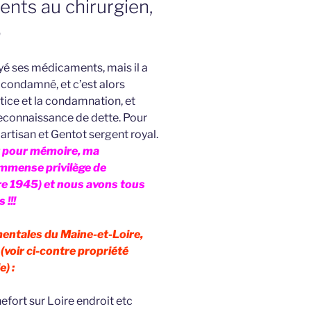
nts au chirurgien,
5
é ses médicaments, mais il a
t condamné, et c’est alors
stice et la condamnation, et
reconnaissance de dette. Pour
rtisan et Gentot sergent royal.
 pour mémoire, ma
’immense privilège de
bre 1945) et nous avons tous
 !!!
entales du Maine-et-Loire,
(voir ci-contre propriété
e) :
efort sur Loire endroit etc