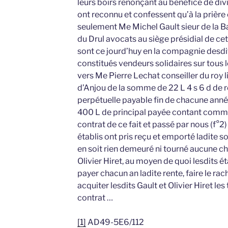
leurs boirs renonçant au bénéfice de divi
ont reconnu et confessent qu’à la prière e
seulement Me Michel Gault sieur de la Ba
du Drul avocats au siège présidial de cet
sont ce jourd’huy en la compagnie desdits
constitués vendeurs solidaires sur tous l
vers Me Pierre Lechat conseiller du roy 
d’Anjou de la somme de 22 L 4 s 6 d de 
perpétuelle payable fin de chacune an
400 L de principal payée contant comme i
contrat de ce fait et passé par nous (f°2) 
établis ont pris reçu et emporté ladite 
en soit rien demeuré ni tourné aucune ch
Olivier Hiret, au moyen de quoi lesdits é
payer chacun an ladite rente, faire le ra
acquiter lesdits Gault et Olivier Hiret les
contrat …
[1]
AD49-5E6/112