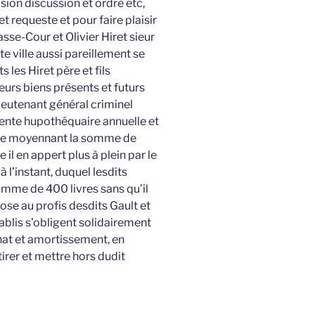
sion discussion et ordre etc,
t requeste et pour faire plaisir
sse-Cour et Olivier Hiret sieur
te ville aussi pareillement se
 les Hiret père et fils
eurs biens présents et futurs
lieutenant général criminel
rente hupothéquaire annuelle et
née moyennant la somme de
l en appert plus à plein par le
à l’instant, duquel lesdits
somme de 400 livres sans qu’il
ose au profis desdits Gault et
tablis s’obligent solidairement
chat et amortissement, en
 tirer et mettre hors dudit