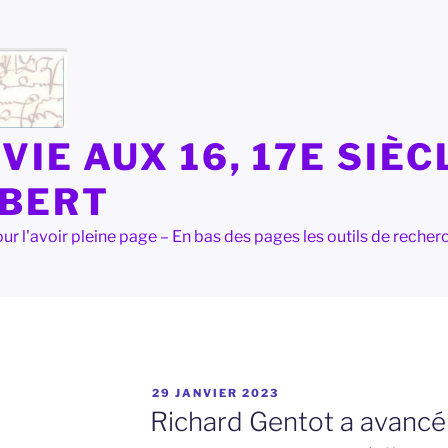
VIE AUX 16, 17E SIÈC
LBERT
e pour l'avoir pleine page – En bas des pages les outils de rec
PUBLIÉ
29 JANVIER 2023
LE
T
Richard Gentot a avancé