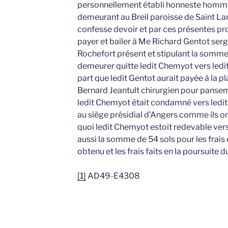
personnellement établi honneste homm
demeurant au Breil paroisse de Saint L
confesse devoir et par ces présentes p
payer et bailer à Me Richard Gentot ser
Rochefort présent et stipulant la somme 
demeurer quitte ledit Chemyot vers ledit 
part que ledit Gentot aurait payée à la 
Bernard Jeantult chirurgien pour panse
ledit Chemyot était condamné vers ledit
au siège présidial d’Angers comme ils on
quoi ledit Chemyot estoit redevable vers
aussi la somme de 54 sols pour les frais 
obtenu et les frais faits en la poursuite 
[1]
AD49-E4308