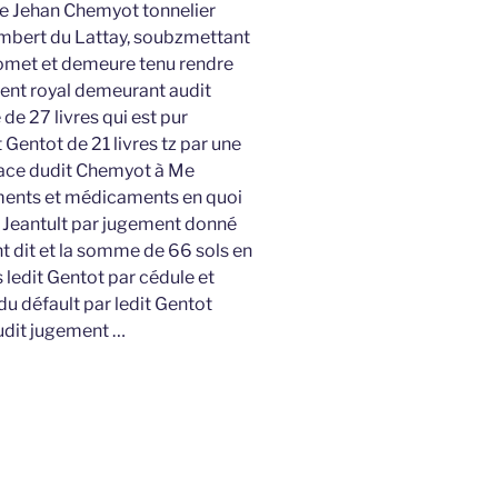
e Jehan Chemyot tonnelier
ambert du Lattay, soubzmettant
romet et demeure tenu rendre
gent royal demeurant audit
de 27 livres qui est pur
Gentot de 21 livres tz par une
place dudit Chemyot à Me
ments et médicaments en quoi
 Jeantult par jugement donné
t dit et la somme de 66 sols en
 ledit Gentot par cédule et
du défault par ledit Gentot
dudit jugement …