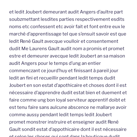
et ledit Joubert demeurant audit Angers d’aultre part
soubzmettant lesdites parties respectivement esdits
noms etc confessent etc avoir fait et font entre eux le
marché d’apprentissage tel que s’ensuit savoir est que
ledit René Gault avecque voulloir et consentement
dudit Me Laurens Gault audit nom a promis et promet
estre et demeurer avecque ledit Joubert an sa maison
audit Angers pour le temps d’ung an entier
commenczant ce jourd’huy et finissant à pareil jour
ledit an fini et recueillir pendant ledit temps dudit
Joubert en son estat d’apothicaire et choses dont il est
nécessaire d’apprendre dudit estat bien et duement et
faire comme ung bon loyal serviteur apprentif doibt et
est tenu faire sans aulcune abscence ne mallarye avoir
comme aussy pendant ledit temps ledit Joubert
promet monstrer instruire et enseigner audit René
Gault sondit estat d’appothicaire dont il est nécessaire
et selon les choses qui sont dans la bouticque dudit