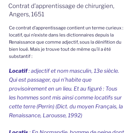
LE
Contrat d’apprentissage de chirurgien,
Angers, 1651
Ce contrat d’apprentissage contient un terme curieux :
locatif, qui n’existe dans les dictionnaires depuis la
Renaissance que comme adjectif, sous la dénifition du
bien loué. Mais je trouve tout de même qu’il a été
substantif :
Locatif
: adjectif et nom masculin, 13e siècle.
Qui est passager, qui n’habite que
provisoirement en un lieu. Et au figuré :
Tous
les hommes sont mis ainsi comme locatifs sur
cette terre
(Perrin) (
Dict. du moyen Français, la
Renaissance,
Larousse, 1992)
Locatis
: En Normandie, homme de peine dont