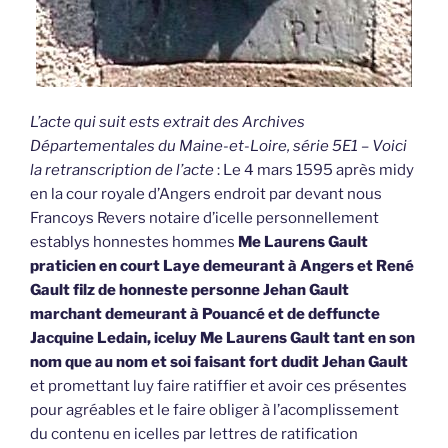
L’acte qui suit ests extrait des Archives
Départementales du Maine-et-Loire, série 5E1 – Voici
la retranscription de l’acte
: Le 4 mars 1595 après midy
en la cour royale d’Angers endroit par devant nous
Francoys Revers notaire d’icelle personnellement
establys honnestes hommes
Me Laurens Gault
praticien en court Laye demeurant à Angers et René
Gault filz de honneste personne Jehan Gault
marchant demeurant à Pouancé et de deffuncte
Jacquine Ledain, iceluy Me Laurens Gault tant en son
nom que au nom et soi faisant fort dudit Jehan Gault
et promettant luy faire ratiffier et avoir ces présentes
pour agréables et le faire obliger à l’acomplissement
du contenu en icelles par lettres de ratification