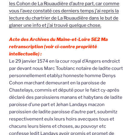
les Cohon de La Rouaudière d’autre part, car comme
vous l’avez constaté ces derniers temps j’ai repris la
lecture du chartrier de La Rouaudière dans le but de
glaner une info et j’ai trouvé quelque chose.
Acte des Archives du Maine-et-Loire 5E2
Ma
retranscription (voir ci-contre propriété
intellectuelle) :
Le 29 janvier 1574 en la cour royal d’Angers endroict
par devant nous Marc Toublanc notaire de ladite court
personnellement etablyz honneste homme Denys
Cohon marchant demeurant en la paroisse de
Chastelays, commis et député pour le faict cy-après
déclaré des paroissiens manans et habytans de ladite
paroisse d’une part et Jehan Landays maczon
paroissien de ladite paroisse d’autre part, soubmitz
respectivement eulx leurs hoirs avecques tous et
chacuns leurs biens et choses, au pouvoyr etc
confesse ledit Landays avoir promis et promet de