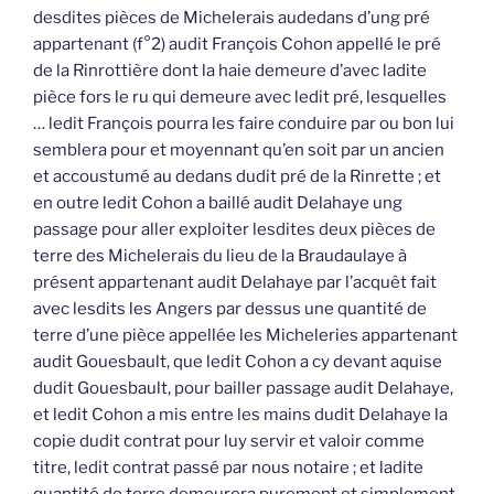
desdites pièces de Michelerais audedans d’ung pré
appartenant (f°2) audit François Cohon appellé le pré
de la Rinrottière dont la haie demeure d’avec ladite
pièce fors le ru qui demeure avec ledit pré, lesquelles
… ledit François pourra les faire conduire par ou bon lui
semblera pour et moyennant qu’en soit par un ancien
et accoustumé au dedans dudit pré de la Rinrette ; et
en outre ledit Cohon a baillé audit Delahaye ung
passage pour aller exploiter lesdites deux pièces de
terre des Michelerais du lieu de la Braudaulaye à
présent appartenant audit Delahaye par l’acquêt fait
avec lesdits les Angers par dessus une quantité de
terre d’une pièce appellée les Micheleries appartenant
audit Gouesbault, que ledit Cohon a cy devant aquise
dudit Gouesbault, pour bailler passage audit Delahaye,
et ledit Cohon a mis entre les mains dudit Delahaye la
copie dudit contrat pour luy servir et valoir comme
titre, ledit contrat passé par nous notaire ; et ladite