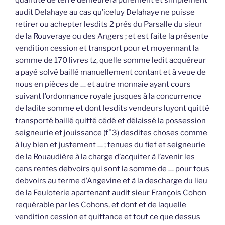
quantité de terre demeurera purement et simplement
audit Delahaye au cas qu’iceluy Delahaye ne puisse
retirer ou achepter lesdits 2 prés du Parsalle du sieur
de la Rouveraye ou des Angers ; et est faite la présente
vendition cession et transport pour et moyennant la
somme de 170 livres tz, quelle somme ledit acquéreur
a payé solvé baillé manuellement contant et à veue de
nous en pièces de … et autre monnaie ayant cours
suivant l’ordonnance royale jusques à la concurrence
de ladite somme et dont lesdits vendeurs luyont quitté
transporté baillé quitté cédé et délaissé la possession
seigneurie et jouissance (f°3) desdites choses comme
à luy bien et justement … ; tenues du fief et seigneurie
de la Rouaudière à la charge d’acquiter à l’avenir les
cens rentes debvoirs qui sont la somme de … pour tous
debvoirs au terme d’Angevine et à la descharge du lieu
de la Feuloterie apartenant audit sieur François Cohon
requérable par les Cohons, et dont et de laquelle
vendition cession et quittance et tout ce que dessus