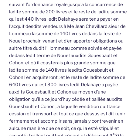
suivant l’ordonnance royale jusqu’à la concurrence de
ladite somme de 200 livres et le reste de ladite somme
qui est 440 livres ledit Delahaye sera tenu payer en
l’acquit desdits vendeurs à Me Jean Chevillard sieur de
Lommeau la somme de 140 livres dedans la feste de
Nouel prochain venant et d’en apporter obligations ou
aultre titre dudit l’Hommeau comme solvée et payée
dedans ledit terme de Nouel auxdits Gouesbault et
Cohon, et où il cousterais plus grande somme que
ladite somme de 140 livres lesdits Gouesbault et
Cohon l’en acquiteront ; et le reste de ladite somme de
640 livres qui est 300 livres ledit Delahaye a payée
auxdits Gouesbault et Cohon au moyen d’une
obligation qu’il a ce jourd’huy cédée et baillée auxdits
Gouesbault et Cohon ; à laquelle vendition quittance
cession et transport et tout ce que dessus est dit tenir
fermement et accomplir sans jamais y contrevenir en
aulcune manière que ce soit, ce qui a esté stipulé et
accepté ; baillent quittent cèdent et délaissent (f°3) la