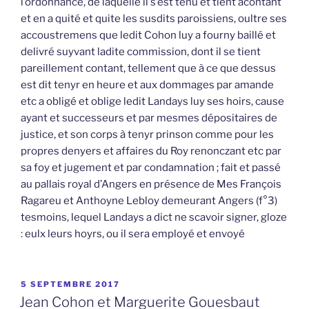
l’ordonnance, de laquelle il s’est tenu et tient acontant
et en a quité et quite les susdits paroissiens, oultre ses
accoustremens que ledit Cohon luy a fourny baillé et
delivré suyvant ladite commission, dont il se tient
pareillement contant, tellement que à ce que dessus
est dit tenyr en heure et aux dommages par amande
etc a obligé et oblige ledit Landays luy ses hoirs, cause
ayant et successeurs et par mesmes dépositaires de
justice, et son corps à tenyr prinson comme pour les
propres denyers et affaires du Roy renonczant etc par
sa foy et jugement et par condamnation ; fait et passé
au pallais royal d’Angers en présence de Mes François
Ragareu et Anthoyne Lebloy demeurant Angers (f°3)
tesmoins, lequel Landays a dict ne scavoir signer, gloze
: eulx leurs hoyrs, ou il sera employé et envoyé
PUBLIÉ
5 SEPTEMBRE 2017
LE
Jean Cohon et Marguerite Gouesbaut