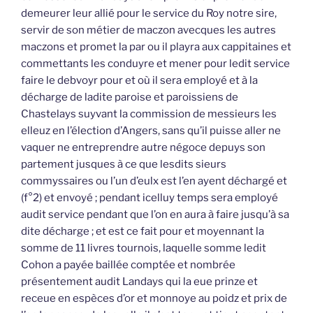
demeurer leur allié pour le service du Roy notre sire,
servir de son métier de maczon avecques les autres
maczons et promet la par ou il playra aux cappitaines et
commettants les conduyre et mener pour ledit service
faire le debvoyr pour et où il sera employé et à la
décharge de ladite paroise et paroissiens de
Chastelays suyvant la commission de messieurs les
elleuz en l’élection d’Angers, sans qu’il puisse aller ne
vaquer ne entreprendre autre négoce depuys son
partement jusques à ce que lesdits sieurs
commyssaires ou l’un d’eulx est l’en ayent déchargé et
(f°2) et envoyé ; pendant icelluy temps sera employé
audit service pendant que l’on en aura à faire jusqu’à sa
dite décharge ; et est ce fait pour et moyennant la
somme de 11 livres tournois, laquelle somme ledit
Cohon a payée baillée comptée et nombrée
présentement audit Landays qui la eue prinze et
receue en espèces d’or et monnoye au poidz et prix de