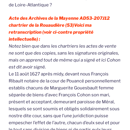
de Loire-Atlantique ?
Acte des Archives de la Mayenne AD53-207J12
chartrier de la Rouaudière (53)
Voici ma
retranscription (voir ci-contre propriété
intellectuelle) :
Notez bien que dans les chartriers les actes de vente
ne sont que des copies, sans les signatures originales,
mais on apprend tout de même qui a signé et ici Cohon
est dit avoir signé.
Le 11 août 1627 après midy, devant nous François
Ribault notaire de la cour de Pouancé personnellement
establis chacuns de Marguerite Gouesbault femme
séparée de biens d’avec François Cohon son mari,
présent et acceptant, demeurant paroisse de Méral,
lesquels se sont soumis et obligés solidairement sous
nostre dite cour, sans que l’une juridiction puisse
empescher l’effet de l’autre, chacun d’eulx seul et pour
le tout sans division de biens ni de partis eulx leurs