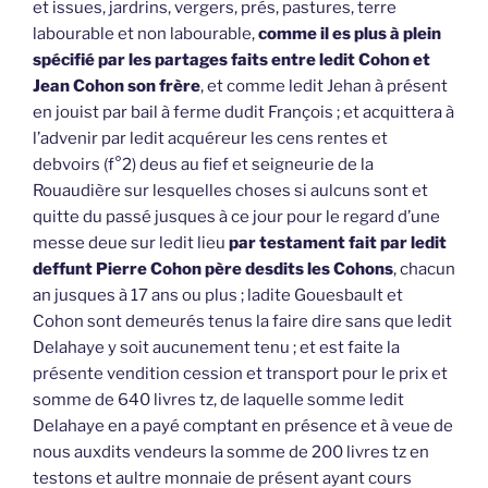
et issues, jardrins, vergers, prés, pastures, terre
labourable et non labourable,
comme il es plus à plein
spécifié par les partages faits entre ledit Cohon et
Jean Cohon son frère
, et comme ledit Jehan à présent
en jouist par bail à ferme dudit François ; et acquittera à
l’advenir par ledit acquéreur les cens rentes et
debvoirs (f°2) deus au fief et seigneurie de la
Rouaudière sur lesquelles choses si aulcuns sont et
quitte du passé jusques à ce jour pour le regard d’une
messe deue sur ledit lieu
par testament fait par ledit
deffunt Pierre Cohon père desdits les Cohons
, chacun
an jusques à 17 ans ou plus ; ladite Gouesbault et
Cohon sont demeurés tenus la faire dire sans que ledit
Delahaye y soit aucunement tenu ; et est faite la
présente vendition cession et transport pour le prix et
somme de 640 livres tz, de laquelle somme ledit
Delahaye en a payé comptant en présence et à veue de
nous auxdits vendeurs la somme de 200 livres tz en
testons et aultre monnaie de présent ayant cours