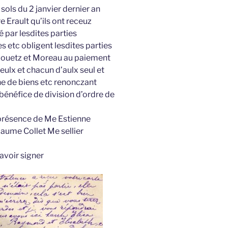
sols du 2 janvier dernier an
re Erault qu’ils ont receuz
 par lesdites parties
 etc obligent lesdites parties
douetz et Moreau au paiement
ulx et chacun d’aulx seul et
ne de biens etc renonczant
énéfice de division d’ordre de
 présence de Me Estienne
laume Collet Me sellier
avoir signer