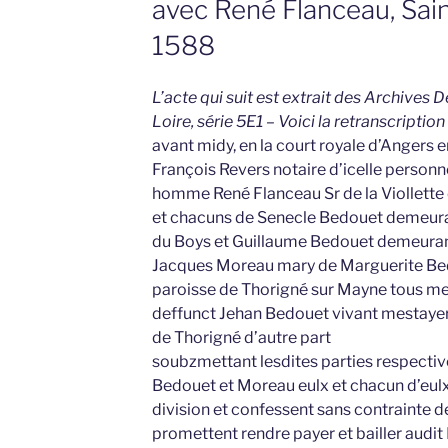
avec René Flanceau, Sai
1588
L’acte qui suit est extrait des Archives
Loire, série 5E1 – Voici la retranscription
avant midy, en la court royale d’Angers 
François Revers notaire d’icelle person
homme René Flanceau Sr de la Viollette
et chacuns de Senecle Bedouet demeuran
du Boys et Guillaume Bedouet demeurant
Jacques Moreau mary de Marguerite Be
paroisse de Thorigné sur Mayne tous mest
deffunct Jehan Bedouet vivant mestayer 
de Thorigné d’autre part
soubzmettant lesdites parties respect
Bedouet et Moreau eulx et chacun d’eulx 
division et confessent sans contrainte d
promettent rendre payer et bailler audit