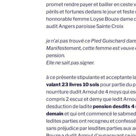
promet rendre payer et bailler en ceste 
périls et fortunes dedans le jour et fes
honnorable femme Loyse Bouze dame d
audit Angers paroisse Sainte Croix
je n’ai pas trouvé ce Pied Guischard dans 
Manifestement, cette femme est veuve e
pension.
Elle ne sait pas signer.
à ce présente stipulante et acceptante 
valant 23 livres 10 sols
pour partie du 
nourriture dudit Arnoul de 4 moys qui es
compris 2 escuz et demy que ledit Arnoul
desduction de ladite
pension desdits 4 
demain
et qui ont commencé le sabmedy
ledites parties ont recogneu et confessé 
sans préjudice par lesdites parties aux a
Bouze a dudit Arnoul d’auparavant ce jou