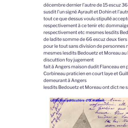
décembre dernier l’autre de 15 escuz 36 
susdit l’un signé Ayrault et Dohin et l’aut
tout ce que dessus voulu stipullé accepté
respectivement à ce tenir etc dommaiges
respectivement etc mesmes lesdits Be
de ladite somme de 66 escuz deux tiers e
pour le tout sans division de personnes 
mesmes lesdits Bedouetz et Moreau au b
discuttion foy jugement
fait à Angers maison dudit Flanceau en
Corbineau praticien en court laye et Guil
demeurant à Angers
lesdits Bedouetz et Moreau ont dict ne s