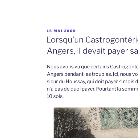
PUBLIÉ
16 MAI 2009
LE
Lorsqu’un Castrogontérien
Angers, il devait payer s
Nous avons vu que certains Castrogontér
Angers pendant les troubles. Ici, nous v
sieur du Houssay, qui doit payer 4 mois 
n’a pas de quoi payer. Pourtant la somme 
10 sols.