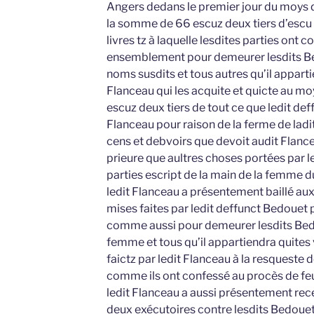
Angers dedans le premier jour du moys
la somme de 66 escuz deux tiers d’escu
livres tz à laquelle lesdites parties ont
ensemblement pour demeurer lesdits B
noms susdits et tous autres qu’il apparti
Flanceau qui les acquite et quicte au 
escuz deux tiers de tout ce que ledit de
Flanceau pour raison de la ferme de lad
cens et debvoirs que devoit audit Flan
prieure que aultres choses portées par l
parties escript de la main de la femme 
ledit Flanceau a présentement baillé au
mises faites par ledit deffunct Bedouet 
comme aussi pour demeurer lesdits Bed
femme et tous qu’il appartiendra quites 
faictz par ledit Flanceau à la resqueste
comme ils ont confessé au procès de feu
ledit Flanceau a aussi présentement re
deux exécutoires contre lesdits Bedouet 