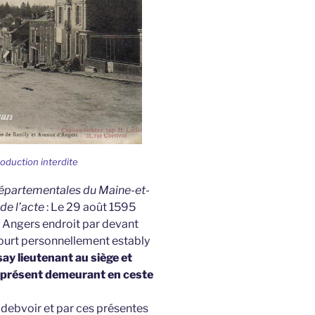
roduction interdite
 Départementales du Maine-et-
 de l’acte
: Le 29 août 1595
 à Angers endroit par devant
court personnellement estably
y lieutenant au siège et
e présent demeurant en ceste
debvoir et par ces présentes