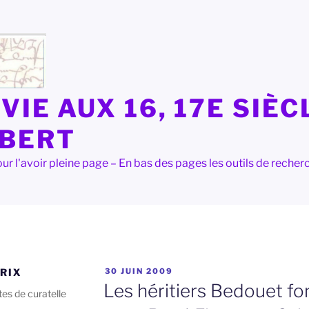
VIE AUX 16, 17E SIÈC
LBERT
e pour l'avoir pleine page – En bas des pages les outils de rec
PUBLIÉ
RIX
30 JUIN 2009
LE
Les héritiers Bedouet fo
es de curatelle