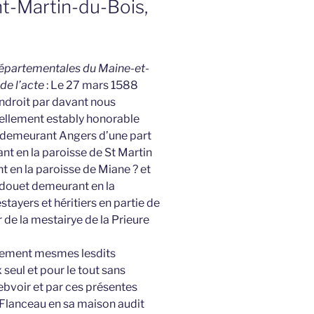
nt-Martin-du-Bois,
 Départementales du Maine-et-
 de l’acte
: Le 27 mars 1588
endroit par davant nous
nellement estably honorable
 demeurant Angers d’une part
t en la paroisse de St Martin
 en la paroisse de Miane ? et
douet demeurant en la
ayers et héritiers en partie de
de la mestairye de la Prieure
ivement mesmes lesdits
seul et pour le tout sans
ebvoir et par ces présentes
 Flanceau en sa maison audit