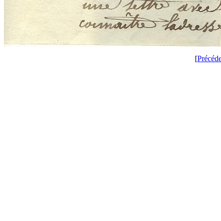
[
Précéd