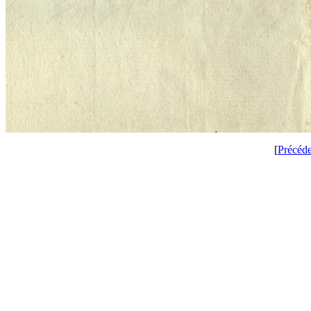
[
Précéd