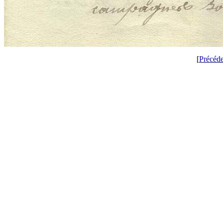
[
Précéd