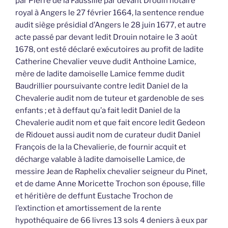
par Pierre de la Faussille par devant Drouin notaire
royal à Angers le 27 février 1664, la sentence rendue
audit siège présidial d’Angers le 28 juin 1677, et autre
acte passé par devant ledit Drouin notaire le 3 août
1678, ont esté déclaré exécutoires au profit de ladite
Catherine Chevalier veuve dudit Anthoine Lamice,
mère de ladite damoiselle Lamice femme dudit
Baudrillier poursuivante contre ledit Daniel de la
Chevalerie audit nom de tuteur et gardenoble de ses
enfants ; et à deffaut qu’a fait ledit Daniel de la
Chevalerie audit nom et que fait encore ledit Gedeon
de Ridouet aussi audit nom de curateur dudit Daniel
François de la la Chevalierie, de fournir acquit et
décharge valable à ladite damoiselle Lamice, de
messire Jean de Raphelix chevalier seigneur du Pinet,
et de dame Anne Moricette Trochon son épouse, fille
et héritière de deffunt Eustache Trochon de
l’extinction et amortissement de la rente
hypothéquaire de 66 livres 13 sols 4 deniers à eux par