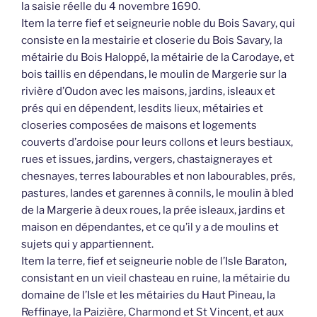
la saisie réelle du 4 novembre 1690.
Item la terre fief et seigneurie noble du Bois Savary, qui
consiste en la mestairie et closerie du Bois Savary, la
métairie du Bois Haloppé, la métairie de la Carodaye, et
bois taillis en dépendans, le moulin de Margerie sur la
rivière d’Oudon avec les maisons, jardins, isleaux et
prés qui en dépendent, lesdits lieux, métairies et
closeries composées de maisons et logements
couverts d’ardoise pour leurs collons et leurs bestiaux,
rues et issues, jardins, vergers, chastaignerayes et
chesnayes, terres labourables et non labourables, prés,
pastures, landes et garennes à connils, le moulin à bled
de la Margerie à deux roues, la prée isleaux, jardins et
maison en dépendantes, et ce qu’il y a de moulins et
sujets qui y appartiennent.
Item la terre, fief et seigneurie noble de l’Isle Baraton,
consistant en un vieil chasteau en ruine, la métairie du
domaine de l’Isle et les métairies du Haut Pineau, la
Reffinaye, la Paizière, Charmond et St Vincent, et aux