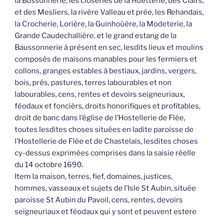
la Bussonnerie, les closeries de la Huetterie, des Clairs,
et des Mesliers, la rivère Valleau et prée, les Rehandais,
la Crocherie, Lorière, la Guinhoûère, la Modeterie, la
Grande Caudechallière, et le grand estang de la
Baussonnerie à présent en sec, lesdits lieux et moulins
composés de maisons manables pour les fermiers et
collons, granges estables à bestiaux, jardins, vergers,
bois, prés, pastures, terres labourables et non
labourables, cens, rentes et devoirs seigneuriaux,
féodaux et foncièrs, droits honorifiques et profitables,
droit de banc dans l’église de l’Hostellerie de Flée,
toutes lesdites choses situées en ladite paroisse de
l’Hostellerie de Flée et de Chastelais, lesdites choses
cy-dessus exprimées comprises dans la saisie réelle
du 14 octobre 1690.
Item la maison, terres, fief, domaines, justices,
hommes, vasseaux et sujets de l’Isle St Aubin, située
paroisse St Aubin du Pavoil, cens, rentes, devoirs
seigneuriaux et féodaux qui y sont et peuvent estere