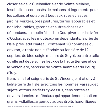
closeries de la Guebaullerie et de Sainte Melaine,
lesdits lieux composés de maisons et logements pour
les collons et estables à bestiaux, rues et issues,
jardins, vergers, prés pastures, terres labourables et
non labourables, garenne et autres choses en
dépendans, le moulin à bled de Courpivert sur la rivière
d’Oudon, avec les mouteaux en dépendants, la prée de
l’Isle, près ledit château, contenant 20 hommées ou
environ, la rente noble, féodale ou foncière de 12
septiers de bled seigle mesure de Segré, ou autre telle
qu’elle est deue sur les lieux de la Haute Bergée et de
la Sablonière, paroisse de Sainte Jamme et du Bourg
d’Iray.
Item, le fief et seigneurie de St Vincent joint et uny à
ladite terre de l’Isle, avec tous les hommes, vassaux et
sujets, et tous les fiefs cy-dessus, cens rentes et
devoirs donciers et féodaux qui appartiennent soit en
grains, vollailles, argent ou autres droits honorifiques