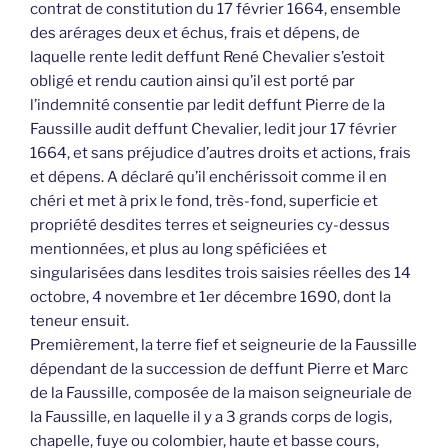
contrat de constitution du 17 février 1664, ensemble
des arérages deux et échus, frais et dépens, de
laquelle rente ledit deffunt René Chevalier s’estoit
obligé et rendu caution ainsi qu’il est porté par
l’indemnité consentie par ledit deffunt Pierre de la
Faussille audit deffunt Chevalier, ledit jour 17 février
1664, et sans préjudice d’autres droits et actions, frais
et dépens. A déclaré qu’il enchérissoit comme il en
chéri et met à prix le fond, très-fond, superficie et
propriété desdites terres et seigneuries cy-dessus
mentionnées, et plus au long spéficiées et
singularisées dans lesdites trois saisies réelles des 14
octobre, 4 novembre et 1er décembre 1690, dont la
teneur ensuit.
Premièrement, la terre fief et seigneurie de la Faussille
dépendant de la succession de deffunt Pierre et Marc
de la Faussille, composée de la maison seigneuriale de
la Faussille, en laquelle il y a 3 grands corps de logis,
chapelle, fuye ou colombier, haute et basse cours,