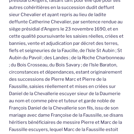
présidial d’Angers, faisant tant pour elle que pour ses
autres cohéritières en la succession dudit deffunt
sieur Chevalier et ayant repris au lieu de ladite
deffunte Catherine Chevalier, par sentence rendue au
siège présidial d’Angers le 23 novembre 1690, et en
cette qualité poursuivante les saisies réelles, criées et
bannies, vente et adjudication par décret des terres,
fiefs et seigneuries de la Faucille, de l’Isle St Aubin ; St
Aubin du Pavoil ; des Landes ; de la Roche Charbonneau
; du Bois Crosseau, du Bois Savary ; de l’Isle Baraton,
circonstances et dépendances, estant originairement
des successions de Pierre Marc et Pierre de la
Faussille, saisies réellement et mises en criées sur
Daniel de la Chevallerie escuyer sieur de la Daumerie
au nom et comme père et tuteur et garde noble de
François Daniel de la Chevallerie son fils, issu de son
mariage avec dame Françoise de la Faussille, se disans
héritiers bénéficiaires de messire Pierre et Marc de la
Faussille escuyers, lequel Marc de la Faussille estoit