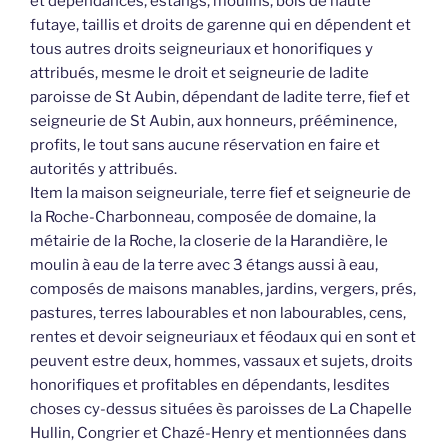
et dépendances, estangs, moulins, bois de haute
futaye, taillis et droits de garenne qui en dépendent et
tous autres droits seigneuriaux et honorifiques y
attribués, mesme le droit et seigneurie de ladite
paroisse de St Aubin, dépendant de ladite terre, fief et
seigneurie de St Aubin, aux honneurs, prééminence,
profits, le tout sans aucune réservation en faire et
autorités y attribués.
Item la maison seigneuriale, terre fief et seigneurie de
la Roche-Charbonneau, composée de domaine, la
métairie de la Roche, la closerie de la Harandière, le
moulin à eau de la terre avec 3 étangs aussi à eau,
composés de maisons manables, jardins, vergers, prés,
pastures, terres labourables et non labourables, cens,
rentes et devoir seigneuriaux et féodaux qui en sont et
peuvent estre deux, hommes, vassaux et sujets, droits
honorifiques et profitables en dépendants, lesdites
choses cy-dessus situées ès paroisses de La Chapelle
Hullin, Congrier et Chazé-Henry et mentionnées dans