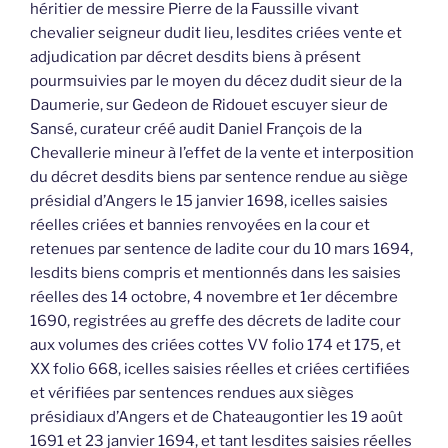
héritier de messire Pierre de la Faussille vivant
chevalier seigneur dudit lieu, lesdites criées vente et
adjudication par décret desdits biens à présent
pourmsuivies par le moyen du décez dudit sieur de la
Daumerie, sur Gedeon de Ridouet escuyer sieur de
Sansé, curateur créé audit Daniel François de la
Chevallerie mineur à l’effet de la vente et interposition
du décret desdits biens par sentence rendue au siège
présidial d’Angers le 15 janvier 1698, icelles saisies
réelles criées et bannies renvoyées en la cour et
retenues par sentence de ladite cour du 10 mars 1694,
lesdits biens compris et mentionnés dans les saisies
réelles des 14 octobre, 4 novembre et 1er décembre
1690, registrées au greffe des décrets de ladite cour
aux volumes des criées cottes VV folio 174 et 175, et
XX folio 668, icelles saisies réelles et criées certifiées
et vérifiées par sentences rendues aux sièges
présidiaux d’Angers et de Chateaugontier les 19 août
1691 et 23 janvier 1694, et tant lesdites saisies réelles