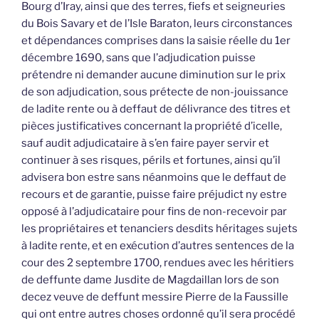
Bourg d’Iray, ainsi que des terres, fiefs et seigneuries
du Bois Savary et de l’Isle Baraton, leurs circonstances
et dépendances comprises dans la saisie réelle du 1er
décembre 1690, sans que l’adjudication puisse
prétendre ni demander aucune diminution sur le prix
de son adjudication, sous prétecte de non-jouissance
de ladite rente ou à deffaut de délivrance des titres et
pièces justificatives concernant la propriété d’icelle,
sauf audit adjudicataire à s’en faire payer servir et
continuer à ses risques, périls et fortunes, ainsi qu’il
advisera bon estre sans néanmoins que le deffaut de
recours et de garantie, puisse faire préjudict ny estre
opposé à l’adjudicataire pour fins de non-recevoir par
les propriétaires et tenanciers desdits héritages sujets
à ladite rente, et en exécution d’autres sentences de la
cour des 2 septembre 1700, rendues avec les héritiers
de deffunte dame Jusdite de Magdaillan lors de son
decez veuve de deffunt messire Pierre de la Faussille
qui ont entre autres choses ordonné qu’il sera procédé