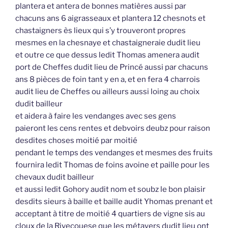
plantera et antera de bonnes matières aussi par
chacuns ans 6 aigrasseaux et plantera 12 chesnots et
chastaigners ès lieux qui s’y trouveront propres
mesmes en la chesnaye et chastaigneraie dudit lieu
et outre ce que dessus ledit Thomas amenera audit
port de Cheffes dudit lieu de Princé aussi par chacuns
ans 8 pièces de foin tant y en a, et en fera 4 charrois
audit lieu de Cheffes ou ailleurs aussi loing au choix
dudit bailleur
et aidera à faire les vendanges avec ses gens
paieront les cens rentes et debvoirs deubz pour raison
desdites choses moitié par moitié
pendant le temps des vendanges et mesmes des fruits
fournira ledit Thomas de foins avoine et paille pour les
chevaux dudit bailleur
et aussi ledit Gohory audit nom et soubz le bon plaisir
desdits sieurs à baille et baille audit Yhomas prenant et
acceptant à titre de moitié 4 quartiers de vigne sis au
cloux de la Rivecouese que les métayers dudit lieu ont