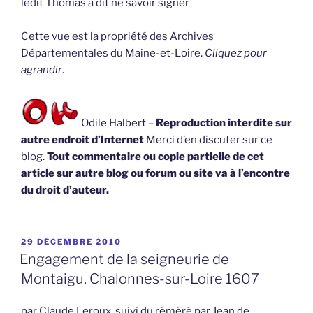
ledit Thomas a dit ne savoir signer
Cette vue est la propriété des Archives
Départementales du Maine-et-Loire.
Cliquez pour
agrandir
.
Odile Halbert –
Reproduction interdite sur
autre endroit d’Internet
Merci d’en discuter sur ce
blog.
Tout commentaire ou copie partielle de cet
article sur autre blog ou forum ou site va à l’encontre
du droit d’auteur.
PUBLIÉ
29 DÉCEMBRE 2010
LE
Engagement de la seigneurie de
Montaigu, Chalonnes-sur-Loire 1607
par Claude Leroux, suivi du réméré par Jean de