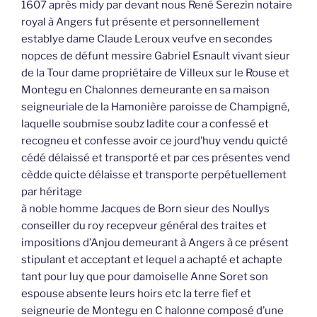
1607 après midy par devant nous René Serezin notaire
royal à Angers fut présente et personnellement
establye dame Claude Leroux veufve en secondes
nopces de défunt messire Gabriel Esnault vivant sieur
de la Tour dame propriétaire de Villeux sur le Rouse et
Montegu en Chalonnes demeurante en sa maison
seigneuriale de la Hamonière paroisse de Champigné,
laquelle soubmise soubz ladite cour a confessé et
recogneu et confesse avoir ce jourd’huy vendu quicté
cédé délaissé et transporté et par ces présentes vend
cèdde quicte délaisse et transporte perpétuellement
par héritage
à noble homme Jacques de Born sieur des Noullys
conseiller du roy recepveur général des traites et
impositions d’Anjou demeurant à Angers à ce présent
stipulant et acceptant et lequel a achapté et achapte
tant pour luy que pour damoiselle Anne Soret son
espouse absente leurs hoirs etc la terre fief et
seigneurie de Montegu en C halonne composé d’une