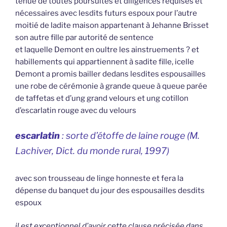
tenue de toutes poursuites et diligences requises et
nécessaires avec lesdits futurs espoux pour l’autre
moitié de ladite maison appartenant à Jehanne Brisset
son autre fille par autorité de sentence
et laquelle Demont en oultre les ainstruements ? et
habillements qui appartiennent à sadite fille, icelle
Demont a promis bailler dedans lesdites espousailles
une robe de cérémonie à grande queue à queue parée
de taffetas et d’ung grand velours et ung cotillon
d’escarlatin rouge avec du velours
escarlatin
: sorte d’étoffe de laine rouge (M.
Lachiver, Dict. du monde rural, 1997)
avec son trousseau de linge honneste et fera la
dépense du banquet du jour des espousailles desdits
espoux
il est exceptionnel d’avoir cette clause précisée dans