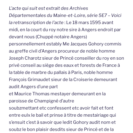
L’acte qui suit est extrait des Archives
Départementales du Maine-et-Loire, série 5E7 – Voici
la retranscription de l’acte
: Le 18 mars 1595 avant
midi, en la court du roy notre sire à Angers endroit par
devant nous (Chuppé notaire Angers)
personnellement estably Me Jacques Gohory commis
au greffe civil d’Angers procureur de noble homme
Joseph Charotz sieur de Princé conseiller du roy en son
privé conseil au siège des eaux et forests de France à
la table de marbre du pallais à Paris, noble homme
François Grimaudet sieur de la Croiserie demeurant
audit Angers d’une part
et Maurice Thomas mestayer demeurant en la
paroisse de Champigné d’autre
soubzmettant etc confessent etc avoir fait et font
entre eulx le bail et prinse à titre de mestairiage qui
s’ensuit c’est à savoir que ledit Gohory audit nom et
soubz le bon plaisir desdits sieur de Princé et de la