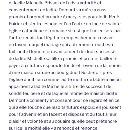
et Icelle Michelle Brisset de l’advis autorité et
consentement de ladite Demont sa mère a aussi
promis et promet prendre à mary et espoux ledit René
Poirier et s’entre espouser l’un l’autre en face de sainte
église catholique et romaine si tost que l’un en sera par
l’autre requis tout légitime empeschement cessant
en faveur duquel mariage qui autrement n’eust esté
fait ladite Demont en avancement de droit successif
de ladite Michelle sa fille a promis et promet bailler et
payer aux futurs espoux le fonds et revenu de la moitié
d’une maison située au bourg dudit Rochefort près
l’église dudit lieu comme ladite moitié de ladite maison
appartient à ladite Michelle à tiltre de successif de
sondit feu père et de laquelle moitié de maison ladite
Demont a consenty et consent pour ce regard et en ce
qui à elle touche que lesdits futurs espoux en jouissent
pour l’advenir et en facent et disposent du tout à leur
plaisir et volonté et au douaire qu’elle peut prétendre
sur icelle moitié elle y a renoncé et renonce