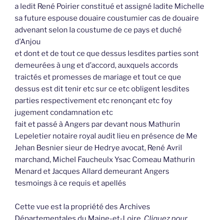
a ledit René Poirier constitué et assigné ladite Michelle
sa future espouse douaire coustumier cas de douaire
advenant selon la coustume de ce pays et duché
d’Anjou
et dont et de tout ce que dessus lesdites parties sont
demeurées à ung et d’accord, auxquels accords
traictés et promesses de mariage et tout ce que
dessus est dit tenir etc sur ce etc obligent lesdites
parties respectivement etc renonçant etc foy
jugement condamnation etc
fait et passé à Angers par devant nous Mathurin
Lepeletier notaire royal audit lieu en présence de Me
Jehan Besnier sieur de Hedrye avocat, René Avril
marchand, Michel Faucheulx Ysac Comeau Mathurin
Menard et Jacques Allard demeurant Angers
tesmoings à ce requis et apellés
Cette vue est la propriété des Archives
Départementales du Maine-et-Loire.
Cliquez pour