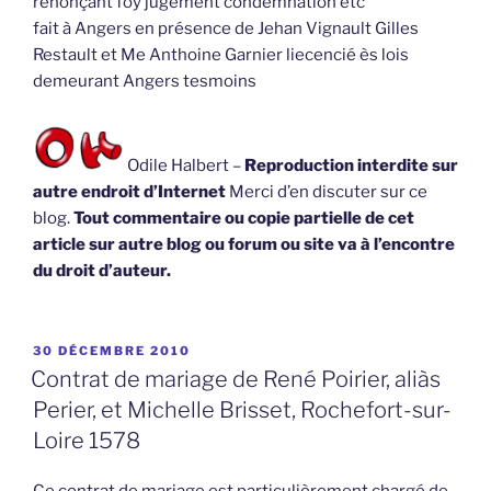
renonçant foy jugement condemnation etc
fait à Angers en présence de Jehan Vignault Gilles
Restault et Me Anthoine Garnier liecencié ès lois
demeurant Angers tesmoins
Odile Halbert –
Reproduction interdite sur
autre endroit d’Internet
Merci d’en discuter sur ce
blog.
Tout commentaire ou copie partielle de cet
article sur autre blog ou forum ou site va à l’encontre
du droit d’auteur.
PUBLIÉ
30 DÉCEMBRE 2010
LE
Contrat de mariage de René Poirier, aliàs
Perier, et Michelle Brisset, Rochefort-sur-
Loire 1578