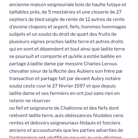
ancienne maison seigneuriale bois de haulte futaye et
taillables prés, de 5 mestairies et une closerie de 27
septiers de bled seigle de rente de 12 autres de rente
d’avoine chapons et argent, fiefs, hommes hommages
subjets et un soubz du droit de quart des fruits de
plusieurs vignes proches ladite terre et autres droits
qui en sont et dépendent et tout ainsi que ladite terre
se poursuit et comporte et qu’elle a estée baillée en
partage à ladite dame par messire Charles Leroux
chevalier sieur de la Roche des Aubiers son frère par
transaction et partage fait par devant Aubry notaire
soubz ceste cour le 27 février 1597 et que depuis
ladite dame et ses fermiers en ont joui sans rien en
retenir ne réserver
ou fief et seigneurie de Challonne et des fiefs dont
relèvent ladite terre, aulx obéissances féodales cens
rentes et debvoirs seigneuriaux fédaulx et fonciers
anciens et accoustumés que les parties adverties de
l’ordonnance ont vériffié ne pouvoir au vray déclarer,