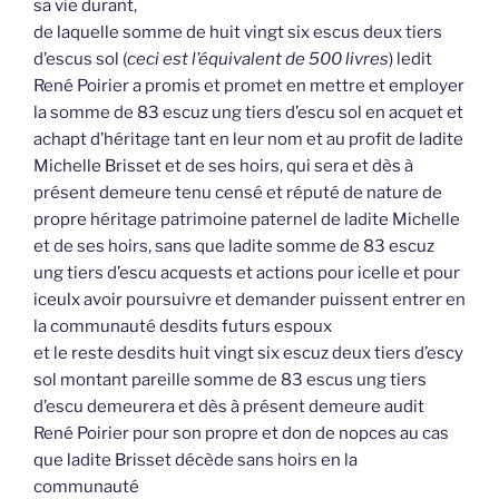
sa vie durant,
de laquelle somme de huit vingt six escus deux tiers
d’escus sol (
ceci est l’équivalent de 500 livres
) ledit
René Poirier a promis et promet en mettre et employer
la somme de 83 escuz ung tiers d’escu sol en acquet et
achapt d’héritage tant en leur nom et au profit de ladite
Michelle Brisset et de ses hoirs, qui sera et dès à
présent demeure tenu censé et réputé de nature de
propre héritage patrimoine paternel de ladite Michelle
et de ses hoirs, sans que ladite somme de 83 escuz
ung tiers d’escu acquests et actions pour icelle et pour
iceulx avoir poursuivre et demander puissent entrer en
la communauté desdits futurs espoux
et le reste desdits huit vingt six escuz deux tiers d’escy
sol montant pareille somme de 83 escus ung tiers
d’escu demeurera et dès à présent demeure audit
René Poirier pour son propre et don de nopces au cas
que ladite Brisset décède sans hoirs en la
communauté