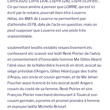
Loirra 1020, Lorris 1106, Loyrre 1281, Loyre 1539 etc…
Ce qui nous amène à penser que LOIRRE, qui est ici
écrit par le notaire, pourrait bien être Louerre.
Hélas, les BMS de Louerre ne permettent pas
d’atteindre 1578, date de l’acte en question, mais on
peut supposer que Louerre est une piste très
vraisemblable.
soubmettant lesdits establis respectivement etc
confessent etc scavoir est ledit René Poirier de l’advis
et consentement d’honorable homme Me Gilles Héard
l’aîné sieur de la Hallerdière licencié en droit, avocat au
siège présidial d’Angers, Gilles Héard juge des traite
d’Anjou, ses oncle et cousin germain, et de Me Jehan
Foucher aussi licencié ès lois avocat audit Angers
cousin du costé de sa femme, René Poirier et sire
François Poirier marchand demeurant à Touarcé son
cousin germain, a promis et promet prendre à femme
et espouse ladite Michelle Brisset