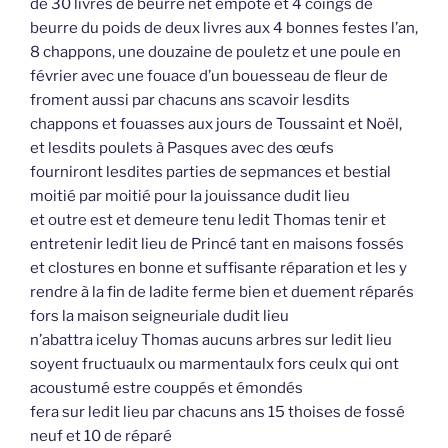
de 30 livres de beurre net empoté et 4 coings de
beurre du poids de deux livres aux 4 bonnes festes l’an,
8 chappons, une douzaine de pouletz et une poule en
février avec une fouace d’un bouesseau de fleur de
froment aussi par chacuns ans scavoir lesdits
chappons et fouasses aux jours de Toussaint et Noël,
et lesdits poulets à Pasques avec des œufs
fourniront lesdites parties de sepmances et bestial
moitié par moitié pour la jouissance dudit lieu
et outre est et demeure tenu ledit Thomas tenir et
entretenir ledit lieu de Princé tant en maisons fossés
et clostures en bonne et suffisante réparation et les y
rendre à la fin de ladite ferme bien et duement réparés
fors la maison seigneuriale dudit lieu
n’abattra iceluy Thomas aucuns arbres sur ledit lieu
soyent fructuaulx ou marmentaulx fors ceulx qui ont
acoustumé estre couppés et émondés
fera sur ledit lieu par chacuns ans 15 thoises de fossé
neuf et 10 de réparé