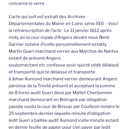
concerne le verre.
L’acte qui suit est extrait des Archives
Départementales du Maine-et-Loire, série 5E6 – Voici
la retranscription de l’acte
: Le 11 janvier 1612 après
midy, en la cour royale d’Angers devant nous René
Garnier notaire d’icelle personnellement estably
Martin Gueri marchand verrier aux Marchys de Nantes
estant de présent Angers
soubzmectant etc confesse avoir quicté cédé délaissé
et transporté quicte délaisse et transporte
à Jehan Aumond marchand verrier demeurant Angers
paroisse de la Trinité présent et acceptant la somme
de 8 livres audit Gueri deue par Mellet Cherbonnier
marchand demeurant en Brécigné par obligation
passée soubz la cour de Brissac par Coulleon notaire le
25 septembre dernier laquelle minute d’obligation
ledit Gueri a baillée audit Aumond icelle minute estant
en demie feuille de papier pour s’en payer par ledit