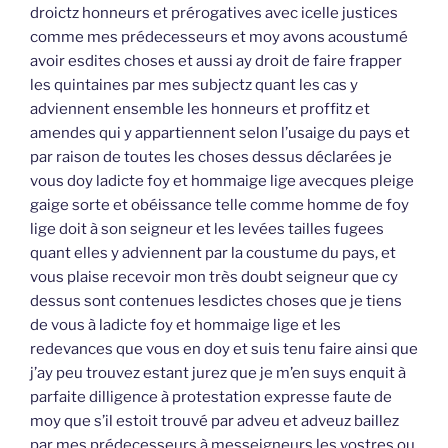
droictz honneurs et prérogatives avec icelle justices
comme mes prédecesseurs et moy avons acoustumé
avoir esdites choses et aussi ay droit de faire frapper
les quintaines par mes subjectz quant les cas y
adviennent ensemble les honneurs et proffitz et
amendes qui y appartiennent selon l’usaige du pays et
par raison de toutes les choses dessus déclarées je
vous doy ladicte foy et hommaige lige avecques pleige
gaige sorte et obéissance telle comme homme de foy
lige doit à son seigneur et les levées tailles fugees
quant elles y adviennent par la coustume du pays, et
vous plaise recevoir mon très doubt seigneur que cy
dessus sont contenues lesdictes choses que je tiens
de vous à ladicte foy et hommaige lige et les
redevances que vous en doy et suis tenu faire ainsi que
j’ay peu trouvez estant jurez que je m’en suys enquit à
parfaite dilligence à protestation expresse faute de
moy que s’il estoit trouvé par adveu et adveuz baillez
par mes prédecesseurs à messeigneurs les vostres ou