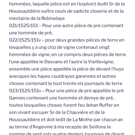
hommées, laquelle pièce est en l’exploict dudit Sr de la
Houssauldière oultre ceulx de sadicte closerie et de la
mestairie de la Robinelaye
021/1525/151 – Pour une autre pièce de pré contenant
une hommée de pré,
022/1525/151v – pour deux grandes pièces de terre en
lesquelles y a ung cloz de vigne contenaut vingt
hommées de vigne, en ce compris deux pièces de terre
l’une appellée le Desvans et l’autre la Vieillevigne,
ensemble une pièce appellée la pièce de devant l’huys
avecques les hayes couldrayes garennes et autres
choses contenant le tout trente six journaulx de terre
023/1525/151v – Pour une pièce de pré appellée le pré
Gannes contenant une hommée et demye de pré,
toutes lesquelles choses furent feu Jehan Ruffer en
son vivant escuyer Sr de la Chauvière et de la
Houssauldière et doit ledit de La Mothe par chacun an
au terme d’Angevine à ma recepte de Seillons la
somme de sept solz quatre deniers tournoys de devoir