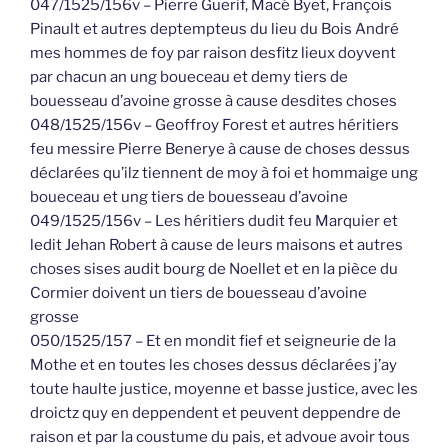
047/1525/156v – Pierre Guerif, Macé Byet, François
Pinault et autres deptempteus du lieu du Bois André
mes hommes de foy par raison desfitz lieux doyvent
par chacun an ung boueceau et demy tiers de
bouesseau d’avoine grosse à cause desdites choses
048/1525/156v – Geoffroy Forest et autres héritiers
feu messire Pierre Benerye à cause de choses dessus
déclarées qu’ilz tiennent de moy à foi et hommaige ung
boueceau et ung tiers de bouesseau d’avoine
049/1525/156v – Les héritiers dudit feu Marquier et
ledit Jehan Robert à cause de leurs maisons et autres
choses sises audit bourg de Noellet et en la pièce du
Cormier doivent un tiers de bouesseau d’avoine
grosse
050/1525/157 – Et en mondit fief et seigneurie de la
Mothe et en toutes les choses dessus déclarées j’ay
toute haulte justice, moyenne et basse justice, avec les
droictz quy en deppendent et peuvent deppendre de
raison et par la coustume du pais, et advoue avoir tous