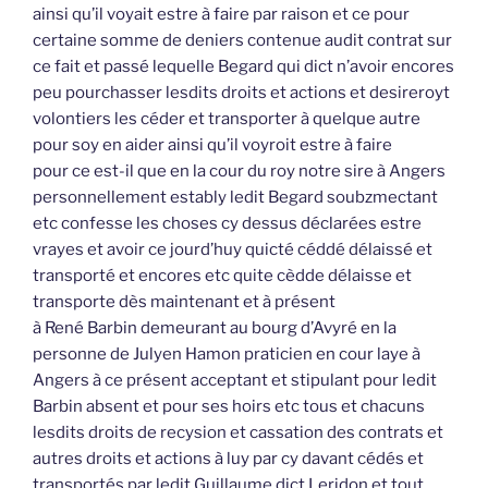
ainsi qu’il voyait estre à faire par raison et ce pour
certaine somme de deniers contenue audit contrat sur
ce fait et passé lequelle Begard qui dict n’avoir encores
peu pourchasser lesdits droits et actions et desireroyt
volontiers les céder et transporter à quelque autre
pour soy en aider ainsi qu’il voyroit estre à faire
pour ce est-il que en la cour du roy notre sire à Angers
personnellement estably ledit Begard soubzmectant
etc confesse les choses cy dessus déclarées estre
vrayes et avoir ce jourd’huy quicté céddé délaissé et
transporté et encores etc quite cèdde délaisse et
transporte dès maintenant et à présent
à René Barbin demeurant au bourg d’Avyré en la
personne de Julyen Hamon praticien en cour laye à
Angers à ce présent acceptant et stipulant pour ledit
Barbin absent et pour ses hoirs etc tous et chacuns
lesdits droits de recysion et cassation des contrats et
autres droits et actions à luy par cy davant cédés et
transportés par ledit Guillaume dict Leridon et tout