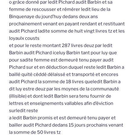
o grâce donné par ledit Pichard audit Barbin et sa
femme de rescousser et rémérer ledit lieu de la
Binquenaye du jourd’huy dedans deux ans
prochainement venant en payant rendant et restituant
audit Pichard ladite somme de huit vingt livres tz et les
loyaulx cousts
et pour le reste montant 287 livres deuz par ledit
Barbin audit Pichard iceluy Barbin tant pour luy que
pour sadite femme est demeuré tenu payer audit
Pichard sur et en déduction duquel reste ledit Barbin a
baillé quité céddé délaissé et transporté et encores
audit Pichard la somme de 18 livres queledit Barbin a
dit luy estre deuz par les moynes de la communauté
(illisible) et dont ledit Barbin sera tenu fournir de
lettres et enseignements vallables afin d’éviction
surledit reste
a ledit Barbin promis et est demeuré tenu payer et
bailler audit Pichard dedans 15 jours prochains venant
la somme de 50 livres tz