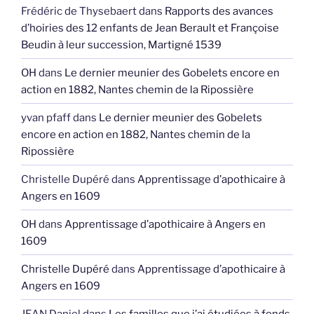
Frédéric de Thysebaert
dans
Rapports des avances
d’hoiries des 12 enfants de Jean Berault et Françoise
Beudin à leur succession, Martigné 1539
OH
dans
Le dernier meunier des Gobelets encore en
action en 1882, Nantes chemin de la Ripossière
yvan pfaff
dans
Le dernier meunier des Gobelets
encore en action en 1882, Nantes chemin de la
Ripossière
Christelle Dupéré
dans
Apprentissage d’apothicaire à
Angers en 1609
OH
dans
Apprentissage d’apothicaire à Angers en
1609
Christelle Dupéré
dans
Apprentissage d’apothicaire à
Angers en 1609
JEAN Daniel
dans
Les familles que j’ai étudiées à fonds