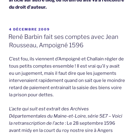
article sur autre blog ou forum ou site va à l’encontre
du droit d’auteur.
PUBLIÉ
4 DÉCEMBRE 2009
LE
René Barbin fait ses comptes avec Jean
Rousseau, Ampoigné 1596
C’est fou, ils viennent d’Ampoigné et Challain régler de
tous petits comptes ensemble ! Il est vrai qu’il y avait
eu un jugement, mais il faut dire que les jugements
intervenaient rapidement quand on sait que le moindre
retard de paiement entrainait la saisie des biens voire
la prison pour dettes.
L’acte qui suit est extrait des Archives
Départementales du Maine-et-Loire, série 5E7 – Voici
la retranscription de l’acte
: Le 28 septembre 1596
avant midy en la court du roy nostre sire à Angers