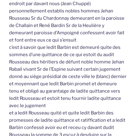
endroit par davant nous (Jean Chuppé)
personnellement establis nobles hommes Jehan
Rousseau Sr du Chardonnay demeurant en la paroisse
de Challain et René Bardin Sr de la Heulière y
demeurant paroisse d’Ampoigné confessent avoir fait
et font entre eux ce qui s’ensuit
c’est à savoir que ledit Barbin est demeuré quite des
sommes d’une quittance de ce qui estoit du audit
Rousseau des héritiers de défunt noble homme Jehan
Rabail vivant Sr de l’Espine suivant certain jugement
donné au siège présidial de ceste ville le (blanc) dernier
et moyennant que ledit Barbin promet et demeure
tenu et obligé au garantaige de ladite quittance vers
ledit Rousseau et estoit tenu fournir ladite quittance
avec le jugement
et a ledit Rousseau quité et quite ledit Barbin des
promesses de ladite quittance et ratiffication et a ledit
Barbin confessé avoir eu et receu cy davant dudit
Rousseau la somme de 3 escuz à desduire sur la