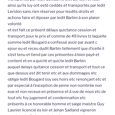
ainsi qu’ils luy ont esté ceddés et transportés par ledit
Leridon sans rien réserver pour lesdits droits et
actions faire et diposer par ledit Barbin à son plaisir
volonté
et est fait ce présent délays quictance cession et
transport pour le prix et comme de 49 livres tz laquelle
somme ledit Bougard a confessé avoir par avant c
ejour eu et receu dudit Barbin tellement que d’icelle il
s’est tenu et tiend par ces présentes à bien payé et
content et en a quicté et quicte ledit Barbin
auquel delays quitance cession et transport et tout ce
que dessus est dit tenir etc et aux dommages etc
oblige ledit Bougard soy ses hoirs etc renonçant etc et
par especial à l’exception de peine non nombrée non
eue et non receue en présence et à vue de nous etc de
tout etc foy jugement et condemnaiton etc
présents à ce honorable homme et saige maistre Guy
Lasnier licencié ès loir et Jehan Sailland vigneron