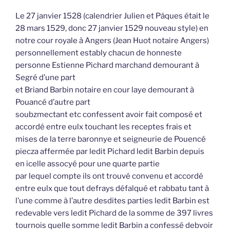
Le 27 janvier 1528 (calendrier Julien et Pâques était le
28 mars 1529, donc 27 janvier 1529 nouveau style) en
notre cour royale à Angers (Jean Huot notaire Angers)
personnellement estably chacun de honneste
personne Estienne Pichard marchand demourant à
Segré d’une part
et Briand Barbin notaire en cour laye demourant à
Pouancé d’autre part
soubzmectant etc confessent avoir fait composé et
accordé entre eulx touchant les receptes frais et
mises de la terre baronnye et seigneurie de Pouencé
piecza affermée par ledit Pichard ledit Barbin depuis
en icelle assocyé pour une quarte partie
par lequel compte ils ont trouvé convenu et accordé
entre eulx que tout defrays défalqué et rabbatu tant à
l’une comme à l’autre desdites parties ledit Barbin est
redevable vers ledit Pichard de la somme de 397 livres
tournois quelle somme ledit Barbin a confessé debvoir