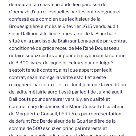
demeurant au chasteau dudit lieu paroisse de
Chemazé d’autre, lesquelles parties ont recogneu et
confessé que combien que ledit sieur de la
Brouesignière eut dès le 9 février 1615 vendu audit
sieur Dalliboust le lieu et mestairie de la Blanchaie
situé en la paroisse de Brain sur Longuenée par contrat
conditionné de grâce receu de Me René Douesseau
notaire soubz ceste vour pour et moyennant la somme
de 3 300 livres, de laquelle iceluy sieur de Juigné
s’estoit tenu à content, ainsi que appert par ledit
contrat, néanlmoings la vérité estoit et a esté
recogneue par contre-lettre dudit jour que la vendition
de ladite métairie auroit esté par ledit de Juigné audit
Dallibouts pour demeurer vers luy, en qualité et
comme mary de damoiselle Marie Conseil et curateur
de Marguerite Conseil, héritières par représentation
de defunt Roc Berde sieur de la Gourlandière de la
somme de 500 escuz en principal intérests et
despens, esquels ledit sieur de la Broussignière estoit