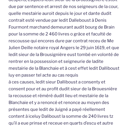
due par sentence et arrest de nos seigneurs de la cour,
quelle mestairie auroit depuis le jour et dante dudit
contrait esté vendue par ledit Dalleboust à Denis
Fourmont marchand demeurant audit bourg de Brain
pour la somme de 2 460 livres o grâce et faculté de
rescousse qui encores dure par contrat receu de Me
Julien Deille notaire royal Angers le 29 juin 1619, et que
ledit sieur de la Brousignière eust tombé en volonté de
rentrer en la possession et seigneurie de ladite
mestairie de la Blanchaie et à cest effet ledit Dalliboust
luy en passer tel acte au cas requis
à ces causes, ledit sieur Dalliboust a consenty et
consent pour et au profit dudit sieur de la Brouesnière
la recousse et réméré dudit lieu et mestairie de la
Blanchaie et y a renoncé et renonce au moyen des
présentes que ledit de Juigné a payé réellement
content à iceluy Daliboust la somme de 240 livres tz
qu’il a eue prinse et receue en quarts d’escu et autre