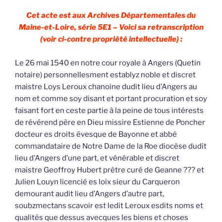
Cet acte est aux Archives Départementales du
Maine-et-Loire, série 5E1 – Voici sa retranscription
(voir ci-contre propriété intellectuelle) :
Le 26 mai 1540 en notre cour royale à Angers (Quetin
notaire) personnellesment establyz noble et discret
maistre Loys Leroux chanoine dudit lieu d’Angers au
nom et comme soy disant et portant procuration et soy
faisant fort en ceste partie à la peine de tous intérests
de révérend père en Dieu missire Estienne de Poncher
docteur es droits évesque de Bayonne et abbé
commandataire de Notre Dame de la Roe diocèse dudit
lieu d’Angers d’une part, et vénérable et discret
maistre Geoffroy Hubert prêtre curé de Geanne ??? et
Julien Louyn licencié es loix sieur du Carqueron
demourant audit lieu d’Angers d’autre part,
soubzmectans scavoir est ledit Leroux esdits noms et
qualités que dessus avecques les biens et choses