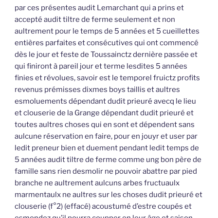
par ces présentes audit Lemarchant qui a prins et
accepté audit tiltre de ferme seulement et non
aultrement pour le temps de 5 années et 5 cueillettes
entières parfaites et consécutives qui ont commencé
dès le jour et feste de Toussainctz dernière passée et
qui finiront à pareil jour et terme lesdites 5 années
finies et révolues, savoir est le temporel fruictz profits
revenus prémisses dixmes boys taillis et aultres
esmoluements dépendant dudit prieuré avecq le lieu
et clouserie de la Grange dépendant dudit prieuré et
toutes aultres choses qui en sont et dépendent sans
aulcune réservation en faire, pour en jouyr et user par
ledit preneur bien et duement pendant ledit temps de
5 années audit tiltre de ferme comme ung bon père de
famille sans rien desmolir ne pouvoir abattre par pied
branche ne aultrement aulcuns arbes fructuaulx
marmentaulx ne aultres sur les choses dudit prieuré et
clouserie (f°2) (effacé) acoustumé d’estre coupés et
esmondez qu’il pourra coupper en leur âge et saison