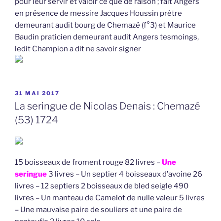
pour leur servir et valoir ce que de raison ; fait Angers
en présence de messire Jacques Houssin prêtre
demeurant audit bourg de Chemazé (f°3) et Maurice
Baudin praticien demeurant audit Angers tesmoings,
ledit Champion a dit ne savoir signer
PUBLIÉ
31 MAI 2017
LE
La seringue de Nicolas Denais : Chemazé
(53) 1724
15 boisseaux de froment rouge 82 livres –
Une
seringue
3 livres – Un septier 4 boisseaux d’avoine 26
livres – 12 septiers 2 boisseaux de bled seigle 490
livres – Un manteau de Camelot de nulle valeur 5 livres
– Une mauvaise paire de souliers et une paire de