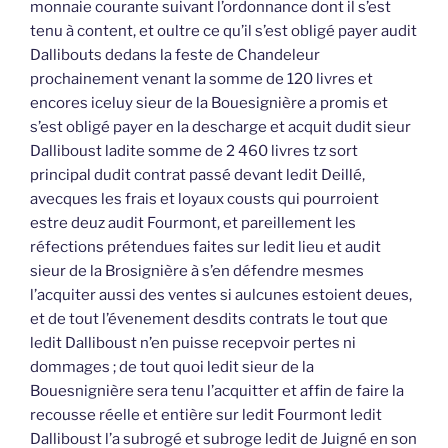
monnaie courante suivant l’ordonnance dont il s’est
tenu à content, et oultre ce qu’il s’est obligé payer audit
Dallibouts dedans la feste de Chandeleur
prochainement venant la somme de 120 livres et
encores iceluy sieur de la Bouesignière a promis et
s’est obligé payer en la descharge et acquit dudit sieur
Dalliboust ladite somme de 2 460 livres tz sort
principal dudit contrat passé devant ledit Deillé,
avecques les frais et loyaux cousts qui pourroient
estre deuz audit Fourmont, et pareillement les
réfections prétendues faites sur ledit lieu et audit
sieur de la Brosignière à s’en défendre mesmes
l’acquiter aussi des ventes si aulcunes estoient deues,
et de tout l’évenement desdits contrats le tout que
ledit Dalliboust n’en puisse recepvoir pertes ni
dommages ; de tout quoi ledit sieur de la
Bouesnignière sera tenu l’acquitter et affin de faire la
recousse réelle et entière sur ledit Fourmont ledit
Dalliboust l’a subrogé et subroge ledit de Juigné en son