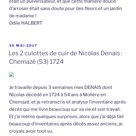
était un pulvérisateur, et que cette manière douce
d’arroser était sans doute pour des fleurs et un jardin
de madame !
Odile HALBERT
PUBLIÉ
30 MAI 2017
LE
Les 2 culottes de cuir de Nicolas Denais :
Chemazé (53) 1724
Je travaille depuis 3 semaines mes DENAIS dont
Nicolas décédé en 1724 à 54 ans à Molière en
Chemazé, et je retranscris et analyse l’inventaire après
décès qui me livre beaucoup sur sa vie et son travail.
Et j’ai même quelques surprises, alors que j’ai déjà fait
beaucoup d’inventaires après décès assez anciens, je
croyais avoir tout vu.