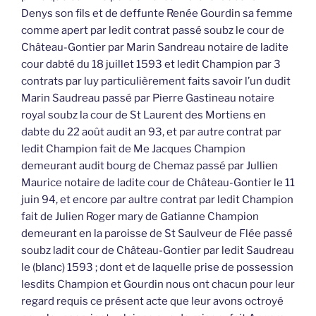
Denys son fils et de deffunte Renée Gourdin sa femme
comme apert par ledit contrat passé soubz le cour de
Château-Gontier par Marin Sandreau notaire de ladite
cour dabté du 18 juillet 1593 et ledit Champion par 3
contrats par luy particulièrement faits savoir l’un dudit
Marin Saudreau passé par Pierre Gastineau notaire
royal soubz la cour de St Laurent des Mortiens en
dabte du 22 août audit an 93, et par autre contrat par
ledit Champion fait de Me Jacques Champion
demeurant audit bourg de Chemaz passé par Jullien
Maurice notaire de ladite cour de Château-Gontier le 11
juin 94, et encore par aultre contrat par ledit Champion
fait de Julien Roger mary de Gatianne Champion
demeurant en la paroisse de St Saulveur de Flée passé
soubz ladit cour de Château-Gontier par ledit Saudreau
le (blanc) 1593 ; dont et de laquelle prise de possession
lesdits Champion et Gourdin nous ont chacun pour leur
regard requis ce présent acte que leur avons octroyé