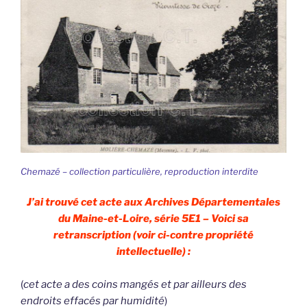
Chemazé – collection particulière, reproduction interdite
J’ai trouvé cet acte aux Archives Départementales
du Maine-et-Loire, série 5E1 – Voici sa
retranscription (voir ci-contre propriété
intellectuelle) :
(
cet acte a des coins mangés et par ailleurs des
endroits effacés par humidité
)