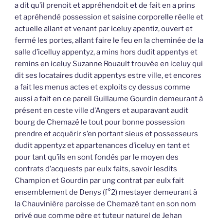
a dit qu’il prenoit et appréhendoit et de fait en a prins
et apréhendé possession et saisine corporelle réelle et
actuelle allant et venant par iceluy apentiz, ouvert et
fermé les portes, allant faire le feu en la cheminée de la
salle d’icelluy appentyz, a mins hors dudit appentys et
remins en iceluy Suzanne Rouault trouvée en iceluy qui
dit ses locataires dudit appentys estre ville, et encores
a fait les menus actes et exploits cy dessus comme
aussi a fait en ce pareil Guillaume Gourdin demeurant à
présent en ceste ville d’Angers et auparavant audit
bourg de Chemazé le tout pour bonne possession
prendre et acquérir s’en portant sieus et possesseurs
dudit appentyz et appartenances d’iceluy en tant et
pour tant qu’ils en sont fondés par le moyen des
contrats d’acquests par eulx faits, savoir lesdits
Champion et Gourdin par ung contrat par eulx fait
ensemblement de Denys (f°2) mestayer demeurant à
la Chauvinière paroisse de Chemazé tant en son nom
privé que comme père et tuteur naturel de Jehan