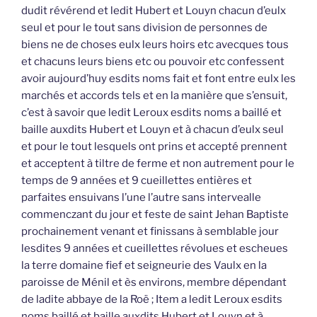
dudit révérend et ledit Hubert et Louyn chacun d’eulx
seul et pour le tout sans division de personnes de
biens ne de choses eulx leurs hoirs etc avecques tous
et chacuns leurs biens etc ou pouvoir etc confessent
avoir aujourd’huy esdits noms fait et font entre eulx les
marchés et accords tels et en la manière que s’ensuit,
c’est à savoir que ledit Leroux esdits noms a baillé et
baille auxdits Hubert et Louyn et à chacun d’eulx seul
et pour le tout lesquels ont prins et accepté prennent
et acceptent à tiltre de ferme et non autrement pour le
temps de 9 années et 9 cueillettes entières et
parfaites ensuivans l’une l’autre sans intervealle
commenczant du jour et feste de saint Jehan Baptiste
prochainement venant et finissans à semblable jour
lesdites 9 années et cueillettes révolues et escheues
la terre domaine fief et seigneurie des Vaulx en la
paroisse de Ménil et ès environs, membre dépendant
de ladite abbaye de la Roë ; Item a ledit Leroux esdits
noms baillé et baille auxdits Hubert et Louyn et à